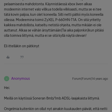
pelaamisesta mahdotonta. Käynnistäessä xbox liven alkaa
modeemin internet valo villkua todella vilkkaasti, mutta se ei tee
tätä kovin paljoa, kun olet koneella. Silti netti pätkii myös koneella
ollessa. Modeemina toimii ZyXEL P-660HN-T1A. On sitä yritetty
kaikkea mahdollista, katseltu netistä ohjeita, mutta mikään ei ole
auttanut. Alkaa se vähän ärsyttämään(Tai aika paljonkin)kun pitäisi
olla toimiva liittymä, mutta ei se sitä kyllä näytä olevan!
Eli ittelläkin on pätkinyt
Anonymous
Forum|Forum|14 years ago
A
Hei.
Meillä on käytössä Soneran 8mb/1mb ADSL-laajakaista liittymä.
Ongelmia kuitenkin on ollut nyt ainakin kuukauden päivät, että netti