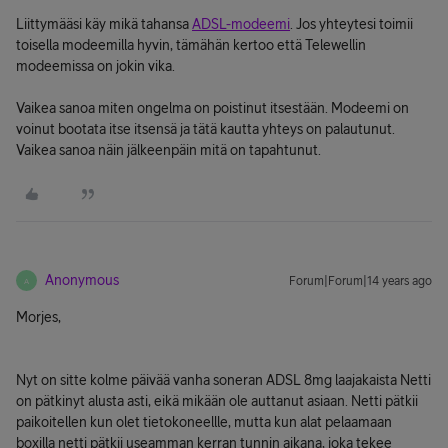
Liittymääsi käy mikä tahansa
ADSL-modeemi
. Jos yhteytesi toimii
toisella modeemilla hyvin, tämähän kertoo että Telewellin
modeemissa on jokin vika.
Vaikea sanoa miten ongelma on poistinut itsestään. Modeemi on
voinut bootata itse itsensä ja tätä kautta yhteys on palautunut.
Vaikea sanoa näin jälkeenpäin mitä on tapahtunut.
Anonymous
Forum|Forum|14 years ago
A
Morjes,
Nyt on sitte kolme päivää vanha soneran ADSL 8mg laajakaista Netti
on pätkinyt alusta asti, eikä mikään ole auttanut asiaan. Netti pätkii
paikoitellen kun olet tietokoneellle, mutta kun alat pelaamaan
boxilla netti pätkii useamman kerran tunnin aikana, joka tekee