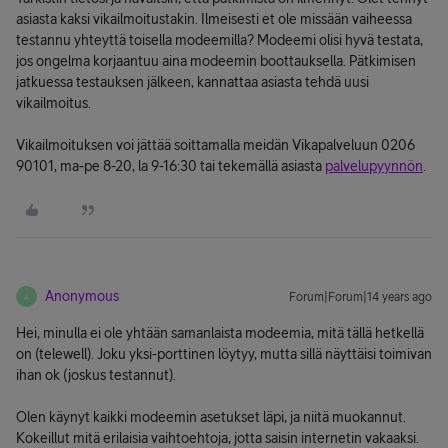
asiasta kaksi vikailmoitustakin. Ilmeisesti et ole missään vaiheessa
testannu yhteyttä toisella modeemilla? Modeemi olisi hyvä testata,
jos ongelma korjaantuu aina modeemin boottauksella. Pätkimisen
jatkuessa testauksen jälkeen, kannattaa asiasta tehdä uusi
vikailmoitus.
Vikailmoituksen voi jättää soittamalla meidän Vikapalveluun 0206
90101, ma-pe 8-20, la 9-16:30 tai tekemällä asiasta
palvelupyynnön
.
Anonymous
Forum|Forum|14 years ago
A
Hei, minulla ei ole yhtään samanlaista modeemia, mitä tällä hetkellä
on (telewell). Joku yksi-porttinen löytyy, mutta sillä näyttäisi toimivan
ihan ok (joskus testannut).
Olen käynyt kaikki modeemin asetukset läpi, ja niitä muokannut.
Kokeillut mitä erilaisia vaihtoehtoja, jotta saisin internetin vakaaksi.