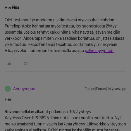
Hei
Fliju
Olet testannut jo modeemin ja ilmeisesti myös puhelinjohdon.
Puhelinpistoke kannattaa myös testata, jos huoneistosta löytyy
useampia. Jos ole tehnyt kaikki nämä, vika näyttää jäävän meidän
verkkoon. Ainoa tapa miten vika saadaan korjattua, on jättää asiasta
vikailmoitus. Helpoiten tämä tapahtuu soittamalla yllä näkyvään
Vikapalvelun numeroon tai tekemällä asiasta
palvelupyynnön
.
Anonymous
Forum|Forum|14 years ago
A
Hei.
Rovaniemelläkin alkanut pätkimään. 10/2 yhteys.
Käytössä Cisco EPC3825. Toiminut n. puoli vuotta moitteetta. Nyt
melko tasaisesti tunnin välein katkeaa yhteys. Lähiverkko yhteyteen
katkeaminen ei vaikuta. Kaikki pingaa keskenään mutta internet-