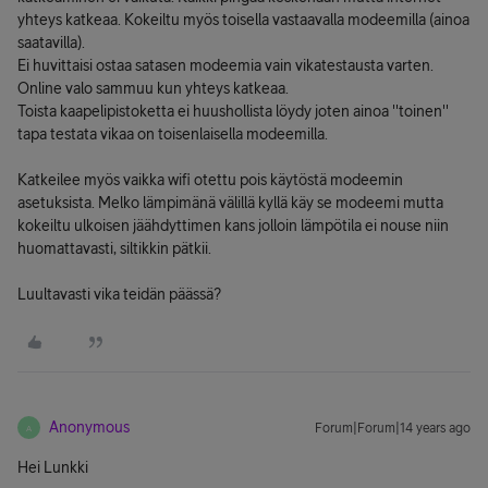
yhteys katkeaa. Kokeiltu myös toisella vastaavalla modeemilla (ainoa
saatavilla).
Ei huvittaisi ostaa satasen modeemia vain vikatestausta varten.
Online valo sammuu kun yhteys katkeaa.
Toista kaapelipistoketta ei huushollista löydy joten ainoa ''toinen''
tapa testata vikaa on toisenlaisella modeemilla.
Katkeilee myös vaikka wifi otettu pois käytöstä modeemin
asetuksista. Melko lämpimänä välillä kyllä käy se modeemi mutta
kokeiltu ulkoisen jäähdyttimen kans jolloin lämpötila ei nouse niin
huomattavasti, siltikkin pätkii.
Luultavasti vika teidän päässä?
Anonymous
Forum|Forum|14 years ago
A
Hei Lunkki