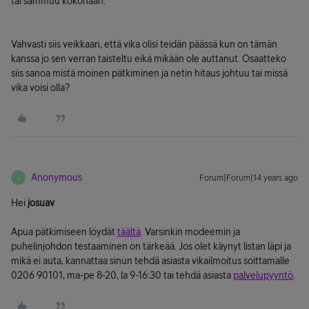
tai sammuu kokonaan.
Vahvasti siis veikkaan, että vika olisi teidän päässä kun on tämän
kanssa jo sen verran taisteltu eikä mikään ole auttanut. Osaatteko
siis sanoa mistä moinen pätkiminen ja netin hitaus johtuu tai missä
vika voisi olla?
Anonymous
Forum|Forum|14 years ago
A
Hei
josuav
Apua pätkimiseen löydät
täältä
. Varsinkin modeemin ja
puhelinjohdon testaaminen on tärkeää. Jos olet käynyt listan läpi ja
mikä ei auta, kannattaa sinun tehdä asiasta vikailmoitus soittamalle
0206 90101, ma-pe 8-20, la 9-16:30 tai tehdä asiasta
palvelupyyntö
.