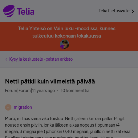
Telia.fi etusivulle
Telia Yhteisö on Vain luku -moodissa, kunnes
sulkeutuu kokonaan lokakuussa
Kysy ja keskustele -palstan arkisto
Netti pätkii kuin viimeistä päivää
Forum|Forum|11 years ago
10 kommenttia
migration
M
Moro, eli taas sama vika toistuu. Netti jälleen kerran pätkii. Pingit
nousee ensin pilviin, jonka jälkeen alkaa nopeus tippumaan (4
megaa, 3 megaa jne.) johonkin 0,40 megaan, ja silloin netti katkeaa.