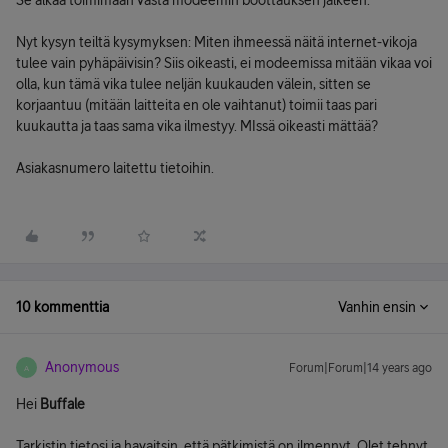
Se alkaa toimimaan vasta modeemin boottauksen jälkeen.
Nyt kysyn teiltä kysymyksen: Miten ihmeessä näitä internet-vikoja
tulee vain pyhäpäivisin? Siis oikeasti, ei modeemissa mitään vikaa voi
olla, kun tämä vika tulee neljän kuukauden välein, sitten se
korjaantuu (mitään laitteita en ole vaihtanut) toimii taas pari
kuukautta ja taas sama vika ilmestyy. MIssä oikeasti mättää?
Asiakasnumero laitettu tietoihin.
10 kommenttia
Vanhin ensin
Anonymous
Forum|Forum|14 years ago
A
Hei
Buffale
Tarkistin tietosi ja havaitsin, että pätkimistä on ilmennyt. Olet tehnyt