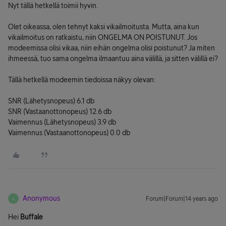
Nyt tällä hetkellä toimii hyvin.
Olet oikeassa, olen tehnyt kaksi vikailmoitusta. Mutta, aina kun
vikailmoitus on ratkaistu, niin ONGELMA ON POISTUNUT. Jos
modeemissa olisi vikaa, niin eihän ongelma olisi poistunut? Ja miten
ihmeessä, tuo sama ongelma ilmaantuu aina välillä, ja sitten välillä ei?
Tällä hetkellä modeemin tiedoissa näkyy olevan:
SNR (Lähetysnopeus) 6.1 db
SNR (Vastaanottonopeus) 12.6 db
Vaimennus (Lähetysnopeus) 3.9 db
Vaimennus (Vastaanottonopeus) 0.0 db
Anonymous
Forum|Forum|14 years ago
A
Hei
Buffale