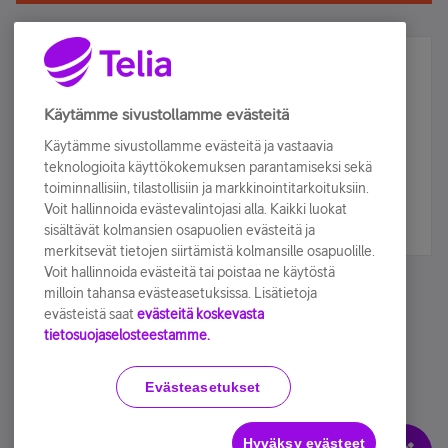
Älä jää paitsi – osallistu ja voita!
Tilaa Telian uutiskirje ja olet mukana arvonnassa.
Käytämme sivustollamme evästeitä
Samalla saat parhaat asiakasedut suoraan
Käytämme sivustollamme evästeitä ja vastaavia
sähköpostiisi.
teknologioita käyttökokemuksen parantamiseksi sekä
toiminnallisiin, tilastollisiin ja markkinointitarkoituksiin.
Voit hallinnoida evästevalintojasi alla. Kaikki luokat
Tilaa nyt
sisältävät kolmansien osapuolien evästeitä ja
merkitsevät tietojen siirtämistä kolmansille osapuolille.
Voit hallinnoida evästeitä tai poistaa ne käytöstä
milloin tahansa evästeasetuksissa. Lisätietoja
evästeistä saat
evästeitä koskevasta
tietosuojaselosteestamme.
Käyttöehdot
Accessibility statement
Evästeasetukset
Hyväksy evästeet