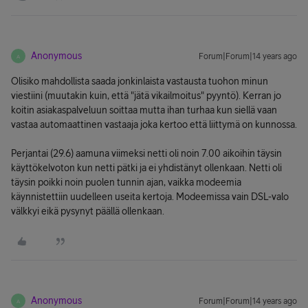
Anonymous
Forum|Forum|14 years ago
A
Olisiko mahdollista saada jonkinlaista vastausta tuohon minun
viestiini (muutakin kuin, että "jätä vikailmoitus" pyyntö). Kerran jo
koitin asiakaspalveluun soittaa mutta ihan turhaa kun siellä vaan
vastaa automaattinen vastaaja joka kertoo että liittymä on kunnossa.
Perjantai (29.6) aamuna viimeksi netti oli noin 7.00 aikoihin täysin
käyttökelvoton kun netti pätki ja ei yhdistänyt ollenkaan. Netti oli
täysin poikki noin puolen tunnin ajan, vaikka modeemia
käynnistettiin uudelleen useita kertoja. Modeemissa vain DSL-valo
välkkyi eikä pysynyt päällä ollenkaan.
Anonymous
Forum|Forum|14 years ago
A