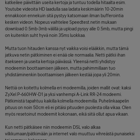
katkeilee päivittäin useita kertoja ja tuntuu todella hitaalta esim.
Youtube videoita HD laadulla saa ladata keskimäärin 10-20min
ennakkoon ennekuin sitä pystyy katsomaan ilman bufferointia
kesken videon. Nopeus vaihtelee Speedtest.netin mukaan
download 0.5mb-3mb välillä ja upload pysyy alle 0.5mb, mutta pingi
on kuitenkin suht hyvä noin 35ms luokkaa.
Mutta tuon hitauden kanssa nyt vaikka voisi elääkkin, mutta tämä
jatkuva netin pätkiminen ei enää ole normaalia. Netti pätkii ihan
itsekseen ja useita kertoja päivässä. Yleensä netti yhdistyy
modeemin boottaamisen jälkeen, mutta pahimmillaan tuo
yhdistäminenkin boottaamisen jälkeen kestää jopa yli 20min.
Nettiä on koitettu kolmella eri modeemilla, joiden mallit ovat: kaksi
ZyXel P-660HW-D1 ja yksi vanhempi A-Link RR-24 modeemi.
Pätkimistä tapahtuu kaikilla kolmella modeemilla. Puhelinkaapelin
pituus on noin 50cm eli ei pitäisi pituuden puolesta olla vikaa. Olen
myös resetoinut modeemit kokonaan, eikä siitä ollut apua vikaan.
Kun netti pätkäisee niin modeemin DSL valo alkaa
vilkkumaan/pätkimään ja internet valo muuttuu vihreästä punaiseksi