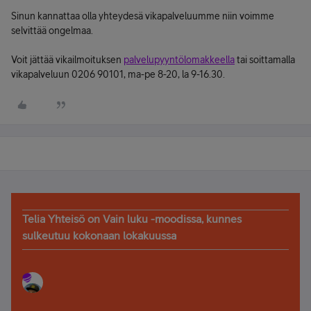
Sinun kannattaa olla yhteydesä vikapalveluumme niin voimme
selvittää ongelmaa.
Voit jättää vikailmoituksen
palvelupyyntölomakkeella
tai soittamalla
vikapalveluun 0206 90101, ma-pe 8-20, la 9-16.30.
Telia Yhteisö on Vain luku -moodissa, kunnes
sulkeutuu kokonaan lokakuussa