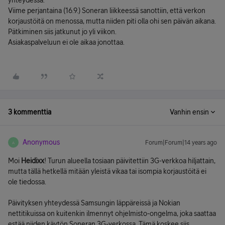
yhteydessä.
Viime perjantaina (16.9.) Soneran liikkeessä sanottiin, että verkon
korjaustöitä on menossa, mutta niiden piti olla ohi sen päivän aikana.
Pätkiminen siis jatkunut jo yli viikon.
Asiakaspalveluun ei ole aikaa jonottaa.
3 kommenttia
Vanhin ensin
Anonymous
Forum|Forum|14 years ago
A
Moi
Heidixx
! Turun alueella tosiaan päivitettiin 3G-verkkoa hiljattain,
mutta tällä hetkellä mitään yleistä vikaa tai isompia korjaustöitä ei
ole tiedossa.
Päivityksen yhteydessä Samsungin läppäreissä ja Nokian
nettitikuissa on kuitenkin ilmennyt ohjelmisto-ongelma, joka saattaa
estää niiden käytön Soneran 3G-verkossa. Tämä koskee siis