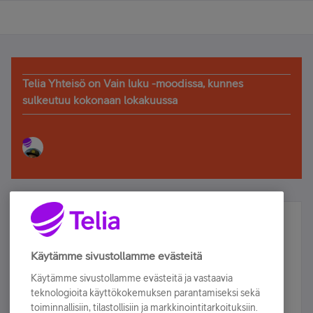
Telia Yhteisö on Vain luku -moodissa, kunnes
sulkeutuu kokonaan lokakuussa
Älä jää paitsi – osallistu ja voita!
Tilaa Telian uutiskirje ja olet mukana arvonnassa.
Käytämme sivustollamme evästeitä
Samalla saat parhaat asiakasedut suoraan
Käytämme sivustollamme evästeitä ja vastaavia
sähköpostiisi.
teknologioita käyttökokemuksen parantamiseksi sekä
toiminnallisiin, tilastollisiin ja markkinointitarkoituksiin.