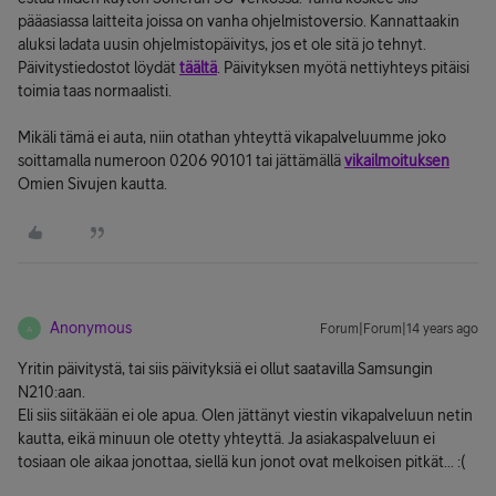
pääasiassa laitteita joissa on vanha ohjelmistoversio. Kannattaakin
aluksi ladata uusin ohjelmistopäivitys, jos et ole sitä jo tehnyt.
Päivitystiedostot löydät
täältä
. Päivityksen myötä nettiyhteys pitäisi
toimia taas normaalisti.
Mikäli tämä ei auta, niin otathan yhteyttä vikapalveluumme joko
soittamalla numeroon 0206 90101 tai jättämällä
vikailmoituksen
Omien Sivujen kautta.
Anonymous
Forum|Forum|14 years ago
A
Yritin päivitystä, tai siis päivityksiä ei ollut saatavilla Samsungin
N210:aan.
Eli siis siitäkään ei ole apua. Olen jättänyt viestin vikapalveluun netin
kautta, eikä minuun ole otetty yhteyttä. Ja asiakaspalveluun ei
tosiaan ole aikaa jonottaa, siellä kun jonot ovat melkoisen pitkät... :(