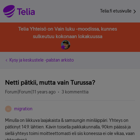
Telia.fi etusivulle
Telia Yhteisö on Vain luku -moodissa, kunnes
sulkeutuu kokonaan lokakuussa
Kysy ja keskustele -palstan arkisto
Netti pätkii, mutta vain Turussa?
Forum|Forum|11 years ago
3 kommenttia
migration
M
Minulla on liikkuva laajakaista & samsungin miniläppäri. Yhteys on
pätkinyt 14.9. lähtien. Kävin toisella paikkakunnalla, 90km päässä ja
siellä yhteys toimi moitteettomasti eli siis koneessa ei ole vikaa, vaan