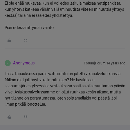
Ei ole enää mukavaa, kun ei voi edes laskuja maksaa nettipankissa,
kun yhteys katkeaa vähän väliä (minuutista viiteen minuuttia yhteys
kestää) tai aina ei saa edes yhdistettyä.
Pian edessä liittymän vaihto.
Anonymous
Forum|Forum|14 years ago
A
Tässä tapauksessa paras vaihtoehto on jutella vikapalvelun kanssa.
Milloin olet jättänyt vikailmoituksen? Ne käsitellään
saapumisjärjestyksessä ja vastauksissa saattaa olla muutaman päivän
viive. Asiakaspalvelussamme on ollut ruuhkaa kesän aikana, mutta
nyt tilanne on parantumassa, joten soittamallakin voi päästä läpi
ilman pitkää jonottelua.