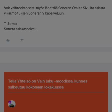
Voit vaihtoehtoisesti myös lähettää Soneran Omilta Sivuilta asiasta
vikailmoituksen Soneran Vikapalveluun.
T. Jarmo
Sonera asiakaspalvelu
Telia Yhteisö on Vain luku -moodissa, kunnes
sulkeutuu kokonaan lokakuussa