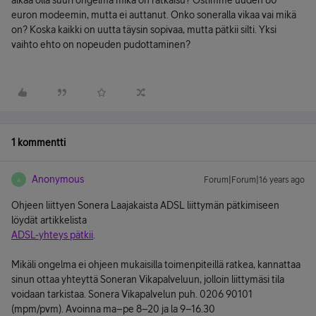
alkaa olla suuri ongelma mikä on ratkaisu? Ostimme uuden 80
euron modeemin, mutta ei auttanut. Onko soneralla vikaa vai mikä
on? Koska kaikki on uutta täysin sopivaa, mutta pätkii silti. Yksi
vaihto ehto on nopeuden pudottaminen?
1 kommentti
Anonymous
Forum|Forum|16 years ago
A
Ohjeen liittyen Sonera Laajakaista ADSL liittymän pätkimiseen
löydät artikkelista
ADSL-yhteys pätkii
.
Mikäli ongelma ei ohjeen mukaisilla toimenpiteillä ratkea, kannattaa
sinun ottaa yhteyttä Soneran Vikapalveluun, jolloin liittymäsi tila
voidaan tarkistaa. Sonera Vikapalvelun puh. 0206 90101
(mpm/pvm). Avoinna ma–pe 8–20 ja la 9–16.30