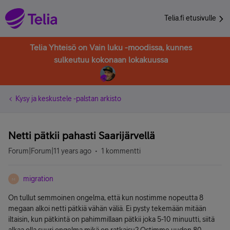
Telia.fi etusivulle
Telia Yhteisö on Vain luku -moodissa, kunnes
sulkeutuu kokonaan lokakuussa
Kysy ja keskustele -palstan arkisto
Netti pätkii pahasti Saarijärvellä
Forum|Forum|11 years ago
1 kommentti
migration
M
On tullut semmoinen ongelma, että kun nostimme nopeutta 8
megaan alkoi netti pätkiä vähän väliä. Ei pysty tekemään mitään
iltaisin, kun pätkintä on pahimmillaan pätkii joka 5-10 minuutti, siitä