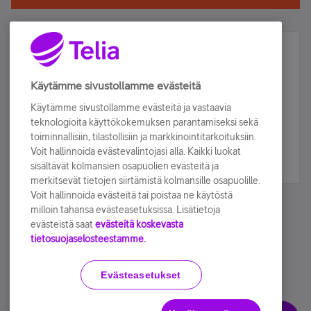
Älä jää paitsi – osallistu ja voita!
Tilaa Telian uutiskirje ja olet mukana arvonnassa.
Käytämme sivustollamme evästeitä
Samalla saat parhaat asiakasedut suoraan
Käytämme sivustollamme evästeitä ja vastaavia
sähköpostiisi.
teknologioita käyttökokemuksen parantamiseksi sekä
toiminnallisiin, tilastollisiin ja markkinointitarkoituksiin.
Voit hallinnoida evästevalintojasi alla. Kaikki luokat
Tilaa nyt
sisältävät kolmansien osapuolien evästeitä ja
merkitsevät tietojen siirtämistä kolmansille osapuolille.
Voit hallinnoida evästeitä tai poistaa ne käytöstä
milloin tahansa evästeasetuksissa. Lisätietoja
evästeistä saat
evästeitä koskevasta
tietosuojaselosteestamme.
Käyttöehdot
Accessibility statement
Evästeasetukset