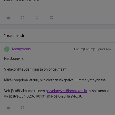
kun katselen elokuvaa
1 kommentti
Anonymous
Forum|Forum|13 years ago
A
Hei Jounikiv,
Vieläkö yhteyden kanssa on ongelmaa?
Mikäli ongelma jatkuu, niin olethan vikapalveluumme yhteydessä.
Voit jättää vikailmoituksen
palvelupyyntölomakkeella
tai soittamalla
vikapalveluun 0206 90101, ma-pe 8-20, la 9-16.30.