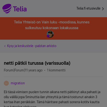
Telia.fi etusivulle
Telia Yhteisö on Vain luku -moodissa, kunnes
sulkeutuu kokonaan lokakuussa
Kysy ja keskustele -palstan arkisto
netti pätkii turussa (varissuolla)
Forum|Forum|11 years ago
1 kommentti
migration
M
Eli tässä viimisen puolen tunnin aikana netti pätkinyt aika pahasti ja
ollu välillä jopa 5minuttia ilan yhteyttä ja tämä toistunut ainakin 3
kertaa ihan peräkkäin. Tämä häiritsee pahasti sonera-kotitv kautta