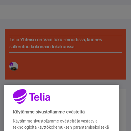
Telia Yhteisö on Vain luku -moodissa, kunnes
sulkeutuu kokonaan lokakuussa
Älä jää paitsi – osallistu ja voita!
Tilaa Telian uutiskirje ja olet mukana arvonnassa.
Käytämme sivustollamme evästeitä
Samalla saat parhaat asiakasedut suoraan
Käytämme sivustollamme evästeitä ja vastaavia
sähköpostiisi.
teknologioita käyttökokemuksen parantamiseksi sekä