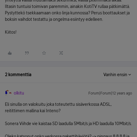
yhteyttä välillä muutamaksi sekunniksi, välillä pitemmäksi aikaa.
Iltasin tuntuisi toimivan paremmin, ainakin KotiTV rullaa pätkimättä.
Pystyttekö tsekkaamaan onko linja kunnossa? Perus boottaukset ja
boksin vaihdot testattu ja ongelma esiintyy edelleen.
Kiitos!
2 kommenttia
Vanhin ensin
olkitu
Forum|Forum|12 years ago
Eli sinulla on valokuitu joka toteutettu sisäverkossa ADSL,
reitittimen mallina kai Inteno?
Sonera Viihde vie kaistaa SD laadulla 5Mbit/s ja HD laadulla 10Mbit/s.
Oleko katsonut onko verkossa pakettihäviötä? -> pingaus 8.8.8.8 ja