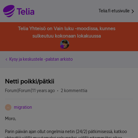
Telia.fi etusivulle
Telia Yhteisö on Vain luku -moodissa, kunnes
sulkeutuu kokonaan lokakuussa
Kysy ja keskustele -palstan arkisto
Netti poikki/pätkii
Forum|Forum|11 years ago
2 kommenttia
migration
M
Moro,
Parin päivän ajan ollut ongelmia netin (24/2) pätkimisessä, katkoo