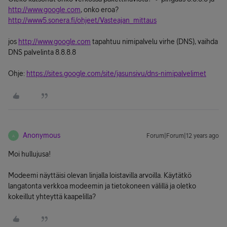
http://www.google.com
, onko eroa?
http://www5.sonera.fi/ohjeet/Vasteajan_mittaus
jos
http://www.google.com
tapahtuu nimipalvelu virhe (DNS), vaihda
DNS palvelinta 8.8.8.8
Ohje:
https://sites.google.com/site/jasunsivu/dns-nimipalvelimet
Anonymous
Forum|Forum|12 years ago
A
Moi hullujusa!
Modeemi näyttäisi olevan linjalla loistavilla arvoilla. Käytätkö
langatonta verkkoa modeemin ja tietokoneen välillä ja oletko
kokeillut yhteyttä kaapelilla?