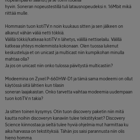
nopeampaa ei saanut) ja se toimi todella
hyvin. Soneran nopeustestillä tuli latausnopeudeksi n. 16Mbit mikä
riittää mulle.
Hommasin tuon kotiTV:n noin kuukaus sitten ja sen jälkeen on
alkanut vähän väliä netti tökkiä.
Välillä tökkii/katkeaa kotiTV:n lähetys, välillä nettiselailu. Välillä
katkeaa yhteys molemmista kokonaan. Olen tuossa lukenut
keskusteluja et on unicast ja multicast niin kumpikohan minulla
mahtaa olla?
Ja jos on unicast niin onko tulossa päivitystä multicastiin?
Modeemina on Zyxel P-660HW-D1 ja tämä sama modeemi on ollut
käytössä siitä lähtien kun tilasin
soneran laajakaistan. Onko tarvetta vaihtaa modeemia uudempaan
tuon kotiTV:n takia?
Ja sitten toinen kysymys. Otin tuon discovery paketin niin mitä
kautta noihin discoveryn kanaviin tulee tekstitykset? Discovery
Science kiinnostaa ja sieltä tulee hyviä ohjelmia mut harmittaa ku
aika harvassa on tekstityksiä. Tähän jos saisi parannusta niin olis
hieno homma.