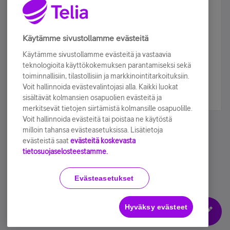
Älä jää paitsi – osallistu ja voita!
Tilaa Telian uutiskirje ja olet mukana arvonnassa.
Käytämme sivustollamme evästeitä
Samalla saat parhaat asiakasedut suoraan
Käytämme sivustollamme evästeitä ja vastaavia
sähköpostiisi.
teknologioita käyttökokemuksen parantamiseksi sekä
toiminnallisiin, tilastollisiin ja markkinointitarkoituksiin.
Voit hallinnoida evästevalintojasi alla. Kaikki luokat
Tilaa nyt
sisältävät kolmansien osapuolien evästeitä ja
merkitsevät tietojen siirtämistä kolmansille osapuolille.
Voit hallinnoida evästeitä tai poistaa ne käytöstä
milloin tahansa evästeasetuksissa. Lisätietoja
evästeistä saat
evästeitä koskevasta
tietosuojaselosteestamme.
Käyttöehdot
Accessibility statement
Evästeasetukset
Hyväksy evästeet
Evästeasetukset