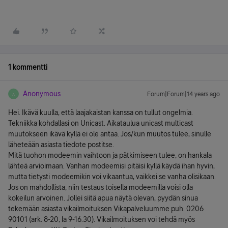
1 kommentti
Anonymous
Forum|Forum|14 years ago
A
Hei. Ikävä kuulla, että laajakaistan kanssa on tullut ongelmia.
Tekniikka kohdallasi on Unicast. Aikataulua unicast multicast
muutokseen ikävä kyllä ei ole antaa. Jos/kun muutos tulee, sinulle
läheteään asiasta tiedote postitse.
Mitä tuohon modeemin vaihtoon ja pätkimiseen tulee, on hankala
lähteä arvioimaan. Vanhan modeemisi pitäisi kyllä käydä ihan hyvin,
mutta tietysti modeemikin voi vikaantua, vaikkei se vanha olisikaan.
Jos on mahdollista, niin testaus toisella modeemilla voisi olla
kokeilun arvoinen. Jollei siitä apua näytä olevan, pyydän sinua
tekemään asiasta vikailmoituksen Vikapalveluumme puh. 0206
90101 (ark. 8-20, la 9-16.30). Vikailmoituksen voi tehdä myös