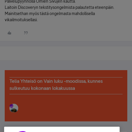
Palvelupyynnöllä Omien Sivujen kautta.
Laitoin Discoveryn tekstitysongelmista palautetta eteenpäin.
Mainitsethan myös tästä ongelmasta mahdollisella
vikailmoituksellasi.
Telia Yhteisö on Vain luku -moodissa, kunnes
sulkeutuu kokonaan lokakuussa