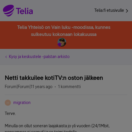
Telia.fi etusivulle
Telia Yhteisö on Vain luku -moodissa, kunnes
sulkeutuu kokonaan lokakuussa
Kysy ja keskustele -palstan arkisto
Netti takkuilee kotiTV:n oston jälkeen
Forum|Forum|11 years ago
1 kommentti
migration
M
Terve.
Minulla on ollut soneran laajakaista jo yli vuoden (24/1Mbit,