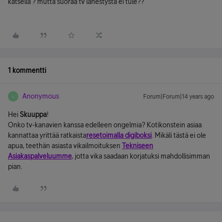
katsella ? mutta suoraa tv lähestystä ei tule??
1 kommentti
Anonymous
Forum|Forum|14 years ago
A
Hei
Skuuppa
!
Onko tv-kanavien kanssa edelleen ongelmia? Kotikonstein asiaa
kannattaa yrittää ratkaista
resetoimalla digiboksi
. Mikäli tästä ei ole
apua, teethän asiasta vikailmoituksen
Tekniseen
Asiakaspalveluumme
, jotta vika saadaan korjatuksi mahdollisimman
pian.