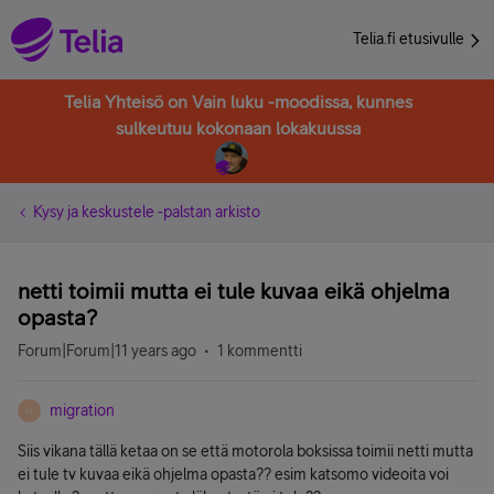
Telia.fi etusivulle
Telia Yhteisö on Vain luku -moodissa, kunnes
sulkeutuu kokonaan lokakuussa
Kysy ja keskustele -palstan arkisto
netti toimii mutta ei tule kuvaa eikä ohjelma
opasta?
Forum|Forum|11 years ago
1 kommentti
migration
M
Siis vikana tällä ketaa on se että motorola boksissa toimii netti mutta
ei tule tv kuvaa eikä ohjelma opasta?? esim katsomo videoita voi