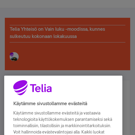
Telia Yhteisö on Vain luku -moodissa, kunnes
sulkeutuu kokonaan lokakuussa
Älä jää paitsi – osallistu ja voita!
Tilaa Telian uutiskirje ja olet mukana arvonnassa.
Käytämme sivustollamme evästeitä
Samalla saat parhaat asiakasedut suoraan
Käytämme sivustollamme evästeitä ja vastaavia
sähköpostiisi.
teknologioita käyttökokemuksen parantamiseksi sekä
toiminnallisiin, tilastollisiin ja markkinointitarkoituksiin.
Voit hallinnoida evästevalintojasi alla. Kaikki luokat
Tilaa nyt