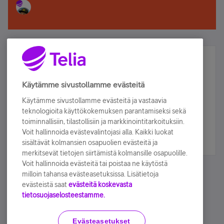
Älä jää paitsi – osallistu ja voita!
Tilaa Telian uutiskirje ja olet mukana arvonnassa.
Käytämme sivustollamme evästeitä
Samalla saat parhaat asiakasedut suoraan
Käytämme sivustollamme evästeitä ja vastaavia
sähköpostiisi.
teknologioita käyttökokemuksen parantamiseksi sekä
toiminnallisiin, tilastollisiin ja markkinointitarkoituksiin.
Voit hallinnoida evästevalintojasi alla. Kaikki luokat
Tilaa nyt
sisältävät kolmansien osapuolien evästeitä ja
merkitsevät tietojen siirtämistä kolmansille osapuolille.
Voit hallinnoida evästeitä tai poistaa ne käytöstä
milloin tahansa evästeasetuksissa. Lisätietoja
evästeistä saat
evästeitä koskevasta
tietosuojaselosteestamme.
Käyttöehdot
Accessibility statement
Evästeasetukset