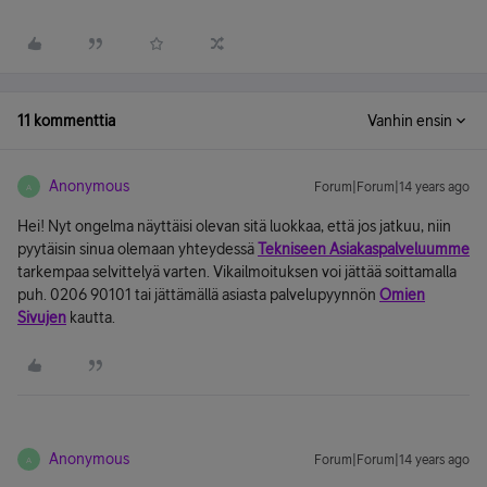
11 kommenttia
Vanhin ensin
Anonymous
Forum|Forum|14 years ago
A
Hei! Nyt ongelma näyttäisi olevan sitä luokkaa, että jos jatkuu, niin
pyytäisin sinua olemaan yhteydessä
Tekniseen Asiakaspalveluumme
tarkempaa selvittelyä varten. Vikailmoituksen voi jättää soittamalla
puh. 0206 90101 tai jättämällä asiasta palvelupyynnön
Omien
Sivujen
kautta.
Anonymous
Forum|Forum|14 years ago
A