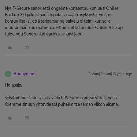
Nyt F-Secure sanoi, että ongelma korjaantuu kun uusi Online
Backup 3.0 julkaistaan loppukesästä/alkusyksystä. En näe
kohtuulliseksi, että tarjoamanne palvelu ei toimi kunnolla
muutamaan kuukauteen, olettaen, että tuo uusi Online Backup
tulee heti Sonerankin asiakkaille käyttöön.
Anonymous
Forum|Forum|13 years ago
A
Hei
jpalo
,
selvitämme sinun asiaasi vielä F-Securen kanssa yhteistyössä.
Olemme sinuun yhteydessä puhelimitse tämän viikon aikana.