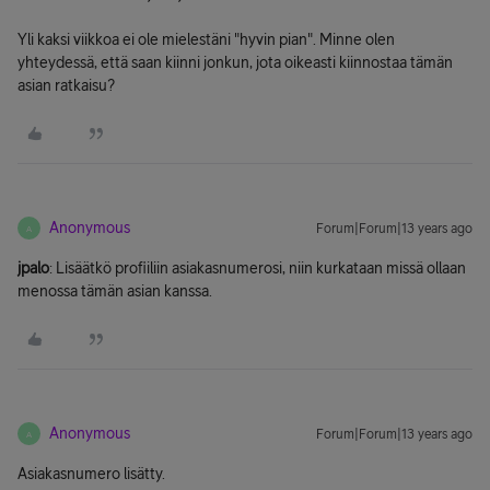
Yli kaksi viikkoa ei ole mielestäni "hyvin pian". Minne olen
yhteydessä, että saan kiinni jonkun, jota oikeasti kiinnostaa tämän
asian ratkaisu?
Anonymous
Forum|Forum|13 years ago
A
jpalo
: Lisäätkö profiiliin asiakasnumerosi, niin kurkataan missä ollaan
menossa tämän asian kanssa.
Anonymous
Forum|Forum|13 years ago
A
Asiakasnumero lisätty.