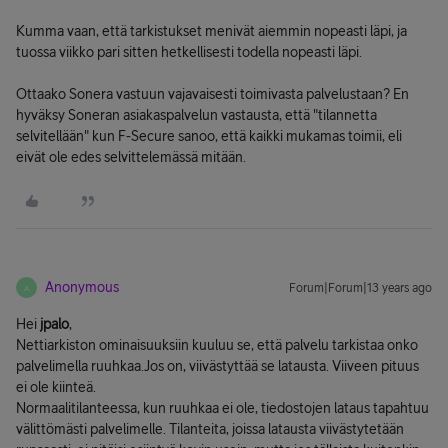
Kumma vaan, että tarkistukset menivät aiemmin nopeasti läpi, ja
tuossa viikko pari sitten hetkellisesti todella nopeasti läpi.
Ottaako Sonera vastuun vajavaisesti toimivasta palvelustaan? En
hyväksy Soneran asiakaspalvelun vastausta, että "tilannetta
selvitellään" kun F-Secure sanoo, että kaikki mukamas toimii, eli
eivät ole edes selvittelemässä mitään.
Anonymous
Forum|Forum|13 years ago
A
Hei
jpalo
,
Nettiarkiston ominaisuuksiin kuuluu se, että palvelu tarkistaa onko
palvelimella ruuhkaa.Jos on, viivästyttää se latausta. Viiveen pituus
ei ole kiinteä.
Normaalitilanteessa, kun ruuhkaa ei ole, tiedostojen lataus tapahtuu
välittömästi palvelimelle. Tilanteita, joissa latausta viivästytetään