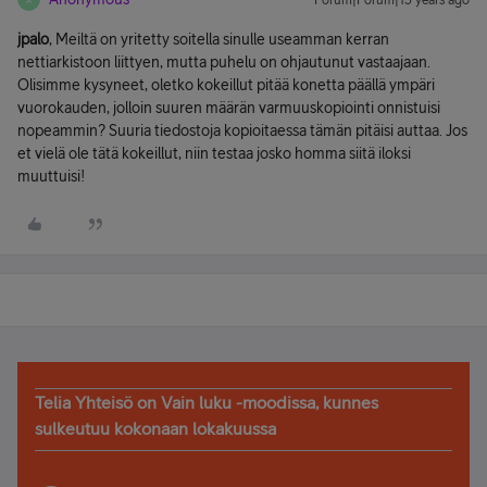
Forum|Forum|13 years ago
jpalo
, Meiltä on yritetty soitella sinulle useamman kerran
nettiarkistoon liittyen, mutta puhelu on ohjautunut vastaajaan.
Olisimme kysyneet, oletko kokeillut pitää konetta päällä ympäri
vuorokauden, jolloin suuren määrän varmuuskopiointi onnistuisi
nopeammin? Suuria tiedostoja kopioitaessa tämän pitäisi auttaa. Jos
et vielä ole tätä kokeillut, niin testaa josko homma siitä iloksi
muuttuisi!
Telia Yhteisö on Vain luku -moodissa, kunnes
sulkeutuu kokonaan lokakuussa