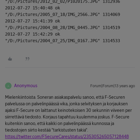
"/D:/Pictures/2012_02_02/P1020175.JPG" 1312936
2012-07-27 15:40:48 ok    
"/D:/Pictures/2005_07_18/IMG_2566.JPG" 1314069
2012-07-27 15:41:39 ok    
"/D:/Pictures/2004_08_28/IMG_0445.JPG" 1314519
2012-07-27 15:42:29 ok    
"/D:/Pictures/2004_07_25/IMG_0167.JPG" 1314533
Anonymous
Forum|Forum|13 years ago
A
Mielenkiintoista. Soneran asiakaspalvelu sanoo, että F-Securen
palvelussa on palvelinpäässä vika, jonka selvityksen ja korjauksen
ajaksi F-Secure on laittanut keinotekoisen 30 sekunnin viiveen per
siirrettävä tiedosto. Korjaus tapahtuu kuulemma joskus. F-Secure
kuitenkin sanoo, että kaikki on palvelinpäässä kunnossa ja
tiedostojen siirto kestää "tarkistusten takia".
https://twitter.com/FSecureCares/status/235305265057128448