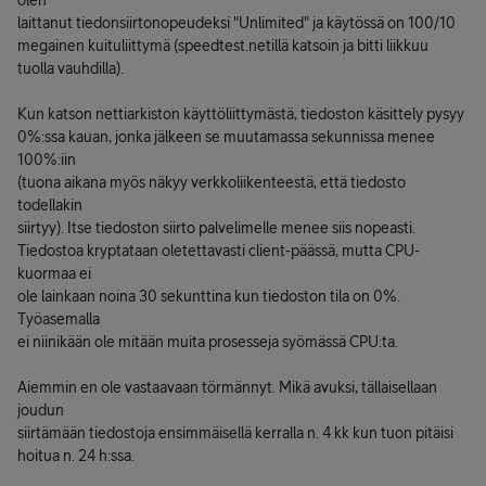
olen
laittanut tiedonsiirtonopeudeksi "Unlimited" ja käytössä on 100/10
megainen kuituliittymä (speedtest.netillä katsoin ja bitti liikkuu
tuolla vauhdilla).
Kun katson nettiarkiston käyttöliittymästä, tiedoston käsittely pysyy
0%:ssa kauan, jonka jälkeen se muutamassa sekunnissa menee
100%:iin
(tuona aikana myös näkyy verkkoliikenteestä, että tiedosto
todellakin
siirtyy). Itse tiedoston siirto palvelimelle menee siis nopeasti.
Tiedostoa kryptataan oletettavasti client-päässä, mutta CPU-
kuormaa ei
ole lainkaan noina 30 sekunttina kun tiedoston tila on 0%.
Työasemalla
ei niinikään ole mitään muita prosesseja syömässä CPU:ta.
Aiemmin en ole vastaavaan törmännyt. Mikä avuksi, tällaisellaan
joudun
siirtämään tiedostoja ensimmäisellä kerralla n. 4 kk kun tuon pitäisi
hoitua n. 24 h:ssa.