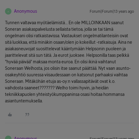
Anonymous
Forum|Forum|13 years ago
A
Tunnen valtavaa myötäelämistä... En ole MILLOINKAAN saanut
Soneran asiakaspalvelusta sellaista tietoa, jolla se tai tämä
ongelmani olisi ratkaistavissa. Vastaukset ongelmatilanteisiin ovat
sitä luokkaa, että minäkin osaan/olen jo kokeillut -ratkaisuja. Aina ne
asiakasneuvojat suosittelevat kääntymään Helpsonin puoleen ja
jaarittelevat sitä sun tätä. Ja eurot juoksee. Helpsonilla taas pelkkä
"hyvää päivää" maksaa monta euroa. En olisi ikinä vaihtanut
Soneraan Welhosta, jos olisin itse saanut päättää. Nyt vaan asunto-
osakeyhtiö suuressa viisaudessaan on katsonut parhaaksi vaihtaa
Soneraan. Mitäköhän etuja as-oy:n vallassapitävät ovat k.o.
vaihdosta saaneet??????? Welho toimi hyvin, ja heidän
tekniikkapuolen yhteistyökumppaninsa osasi hoitaa hommansa
asiantuntemuksella.
Anonymous
A