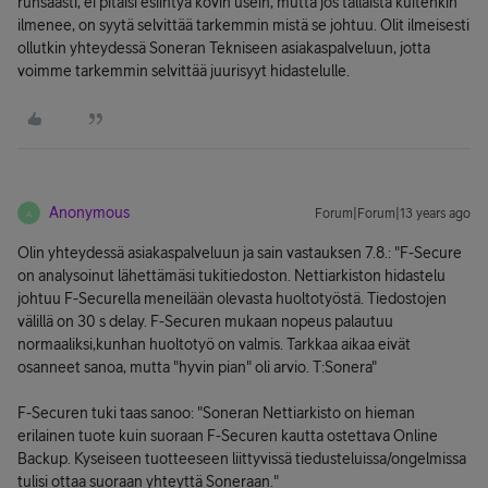
runsaasti, ei pitäisi esiintyä kovin usein, mutta jos tällaista kuitenkin
ilmenee, on syytä selvittää tarkemmin mistä se johtuu. Olit ilmeisesti
ollutkin yhteydessä Soneran Tekniseen asiakaspalveluun, jotta
voimme tarkemmin selvittää juurisyyt hidastelulle.
Anonymous
Forum|Forum|13 years ago
A
Olin yhteydessä asiakaspalveluun ja sain vastauksen 7.8.: "F-Secure
on analysoinut lähettämäsi tukitiedoston. Nettiarkiston hidastelu
johtuu F-Securella meneilään olevasta huoltotyöstä. Tiedostojen
välillä on 30 s delay. F-Securen mukaan nopeus palautuu
normaaliksi,kunhan huoltotyö on valmis. Tarkkaa aikaa eivät
osanneet sanoa, mutta "hyvin pian" oli arvio. T:Sonera"
F-Securen tuki taas sanoo: "Soneran Nettiarkisto on hieman
erilainen tuote kuin suoraan F-Securen kautta ostettava Online
Backup. Kyseiseen tuotteeseen liittyvissä tiedusteluissa/ongelmissa
tulisi ottaa suoraan yhteyttä Soneraan."