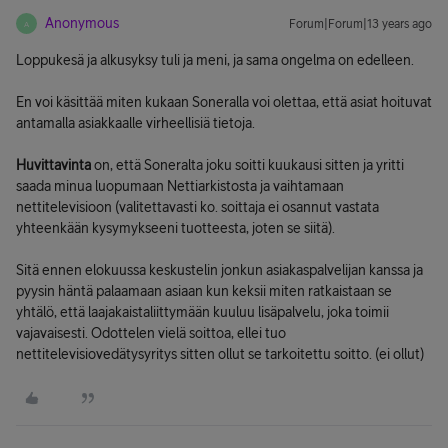
Anonymous
Forum|Forum|13 years ago
A
Loppukesä ja alkusyksy tuli ja meni, ja sama ongelma on edelleen.
En voi käsittää miten kukaan Soneralla voi olettaa, että asiat hoituvat
antamalla asiakkaalle virheellisiä tietoja.
Huvittavinta
on, että Soneralta joku soitti kuukausi sitten ja yritti
saada minua luopumaan Nettiarkistosta ja vaihtamaan
nettitelevisioon (valitettavasti ko. soittaja ei osannut vastata
yhteenkään kysymykseeni tuotteesta, joten se siitä).
Sitä ennen elokuussa keskustelin jonkun asiakaspalvelijan kanssa ja
pyysin häntä palaamaan asiaan kun keksii miten ratkaistaan se
yhtälö, että laajakaistaliittymään kuuluu lisäpalvelu, joka toimii
vajavaisesti. Odottelen vielä soittoa, ellei tuo
nettitelevisiovedätysyritys sitten ollut se tarkoitettu soitto. (ei ollut)