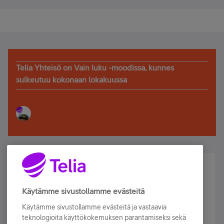
Telia Yhteisö on Vain luku -moodissa, kunnes
sulkeutuu kokonaan lokakuussa
Älä jää paitsi – osallistu ja voita!
Tilaa Telian uutiskirje ja olet mukana arvonnassa.
Käytämme sivustollamme evästeitä
Samalla saat parhaat asiakasedut suoraan
Käytämme sivustollamme evästeitä ja vastaavia
sähköpostiisi.
teknologioita käyttökokemuksen parantamiseksi sekä