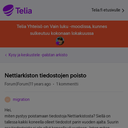
Telia.fi etusivulle
Telia Yhteisö on Vain luku -moodissa, kunnes
sulkeutuu kokonaan lokakuussa
Kysy ja keskustele -palstan arkisto
Nettiarkiston tiedostojen poisto
Forum|Forum|11 years ago
1 kommentti
migration
M
Hei,
miten pystyy poistamaan tiedostoja Nettiarkistosta? Siellä on
tallessa kaikki koneella olleet tiedostot parin vuoden ajalta. Suurin