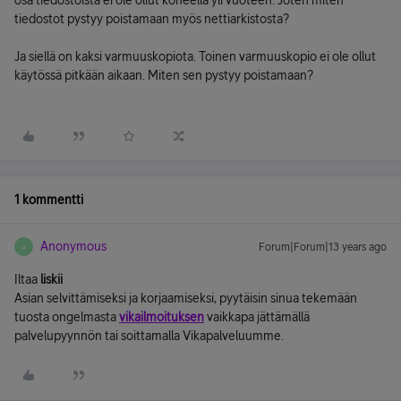
osa tiedostoista ei ole ollut koneella yli vuoteen. Joten miten
tiedostot pystyy poistamaan myös nettiarkistosta?
Ja siellä on kaksi varmuuskopiota. Toinen varmuuskopio ei ole ollut
käytössä pitkään aikaan. Miten sen pystyy poistamaan?
1 kommentti
Anonymous
Forum|Forum|13 years ago
A
Iltaa
liskii
Asian selvittämiseksi ja korjaamiseksi, pyytäisin sinua tekemään
tuosta ongelmasta
vikailmoituksen
vaikkapa jättämällä
palvelupyynnön tai soittamalla Vikapalveluumme.