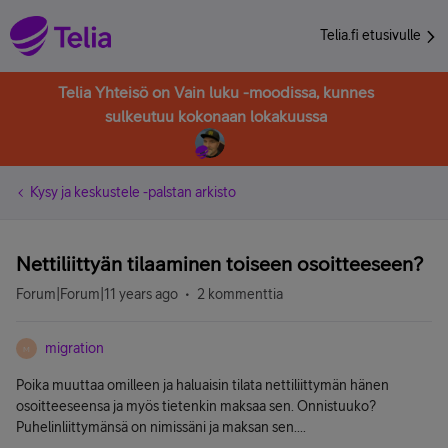
Telia.fi etusivulle
Telia Yhteisö on Vain luku -moodissa, kunnes
sulkeutuu kokonaan lokakuussa
Kysy ja keskustele -palstan arkisto
Nettiliittyän tilaaminen toiseen osoitteeseen?
Forum|Forum|11 years ago
2 kommenttia
migration
M
Poika muuttaa omilleen ja haluaisin tilata nettiliittymän hänen
osoitteeseensa ja myös tietenkin maksaa sen. Onnistuuko?
Puhelinliittymänsä on nimissäni ja maksan sen....