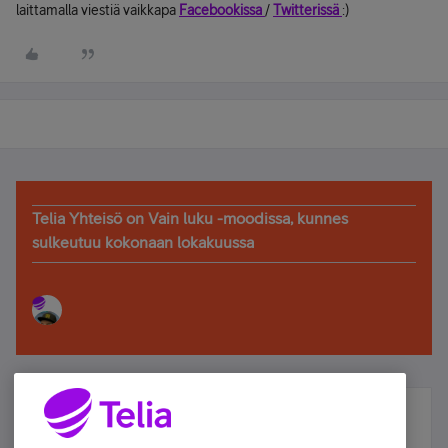
laittamalla viestiä vaikkapa
Facebookissa
/
Twitterissä
:)
Telia Yhteisö on Vain luku -moodissa, kunnes
sulkeutuu kokonaan lokakuussa
Älä jää paitsi – osallistu ja voita!