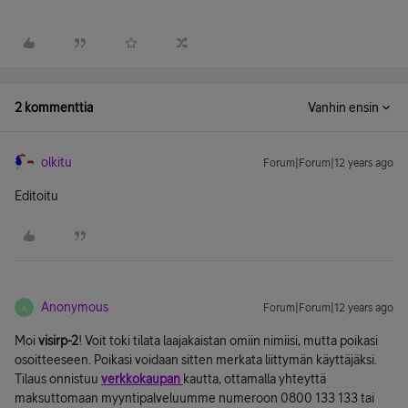
2 kommenttia
Vanhin ensin
olkitu
Forum|Forum|12 years ago
Editoitu
Anonymous
Forum|Forum|12 years ago
A
Moi
visirp-2
! Voit toki tilata laajakaistan omiin nimiisi, mutta poikasi
osoitteeseen. Poikasi voidaan sitten merkata liittymän käyttäjäksi.
Tilaus onnistuu
verkkokaupan
kautta, ottamalla yhteyttä
maksuttomaan myyntipalveluumme numeroon 0800 133 133 tai