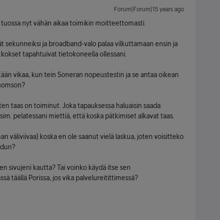
Forum|Forum|15 years ago
n tuossa nyt vähän aikaa toimikin moitteettomasti.
vät sekunneiksi ja broadband-valo palaa vilkuttamaan ensin ja
tkokset tapahtuivat tietokoneella ollessani.
ään vikaa, kun tein Soneran nopeustestin ja se antaa oikean
Thomson?
itten taas on toiminut. Joka tapauksessa haluaisin saada
im. pelatessani miettiä, että koska pätkimiset alkavat taas.
n väliviivaa) koska en ole saanut vielä laskua, joten voisitteko
aadun?
n sivujeni kautta? Tai voinko käydä itse sen
 täällä Porissa, jos vika palvelureitittimessä?