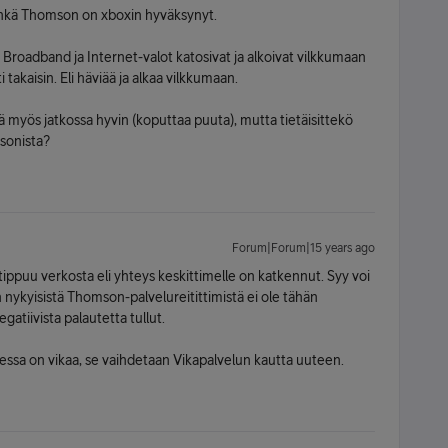
 ehkä Thomson on xboxin hyväksynyt.
n Broadband ja Internet-valot katosivat ja alkoivat vilkkumaan
takaisin. Eli häviää ja alkaa vilkkumaan.
ää myös jatkossa hyvin (koputtaa puuta), mutta tietäisittekö
msonista?
Forum|Forum|15 years ago
ppuu verkosta eli yhteys keskittimelle on katkennut. Syy voi
 nykyisistä Thomson-palvelureitittimistä ei ole tähän
atiivista palautetta tullut.
tteessa on vikaa, se vaihdetaan Vikapalvelun kautta uuteen.