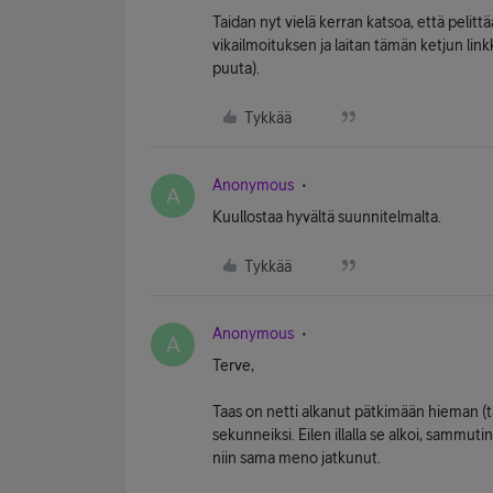
Taidan nyt vielä kerran katsoa, että pelitt
vikailmoituksen ja laitan tämän ketjun link
puuta).
Tykkää
Anonymous
A
Kuullostaa hyvältä suunnitelmalta.
Tykkää
Anonymous
A
Terve,
Taas on netti alkanut pätkimään hieman (t
sekunneiksi. Eilen illalla se alkoi, sammuti
niin sama meno jatkunut.