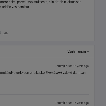
ero esim. palvelusopimuksesta, niin tietäisin laittaa sen
n teidän vastaamista.
Jaa
Vanhin ensin
Forum|Forum|15 years ago
imeltä ulkoverkkoon eli alkaako
Broadband
-valo vilkkumaan
Forum|Forum|15 years ago