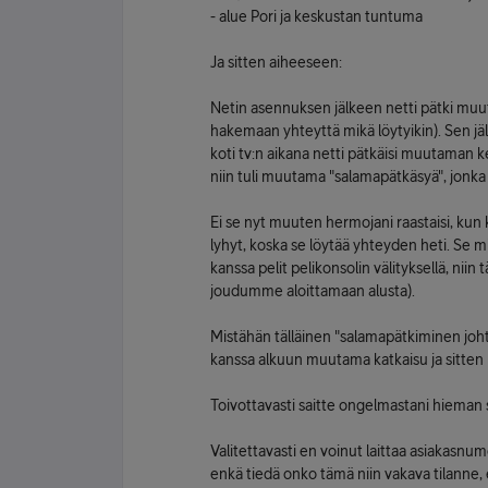
- alue Pori ja keskustan tuntuma
Ja sitten aiheeseen:
Netin asennuksen jälkeen netti pätki muuta
hakemaan yhteyttä mikä löytyikin). Sen jäl
koti tv:n aikana netti pätkäisi muutaman ke
niin tuli muutama "salamapätkäsyä", jonka j
Ei se nyt muuten hermojani raastaisi, kun 
lyhyt, koska se löytää yhteyden heti. Se mi
kanssa pelit pelikonsolin välityksellä, nii
joudumme aloittamaan alusta).
Mistähän tälläinen "salamapätkiminen joh
kanssa alkuun muutama katkaisu ja sitten 
Toivottavasti saitte ongelmastani hieman 
Valitettavasti en voinut laittaa asiakasnume
enkä tiedä onko tämä niin vakava tilanne, e