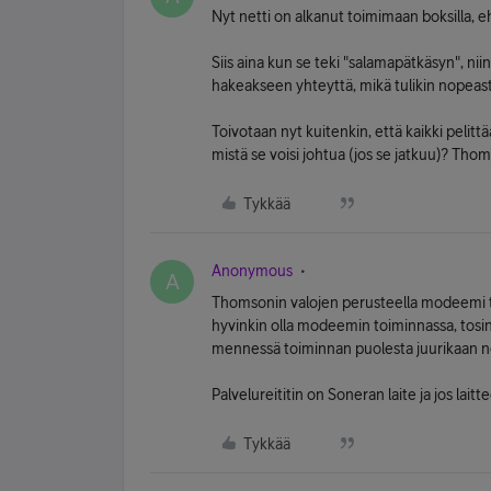
Nyt netti on alkanut toimimaan boksilla,
Siis aina kun se teki "salamapätkäsyn", nii
hakeakseen yhteyttä, mikä tulikin nopeasti 
Toivotaan nyt kuitenkin, että kaikki pelitt
mistä se voisi johtua (jos se jatkuu)? Tho
Tykkää
Anonymous
A
Thomsonin valojen perusteella modeemi ti
hyvinkin olla modeemin toiminnassa, tosin
mennessä toiminnan puolesta juurikaan neg
Palvelureititin on Soneran laite ja jos lai
Tykkää