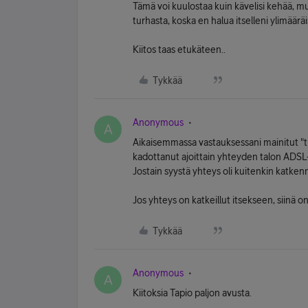
Tämä voi kuulostaa kuin kävelisi kehää, mu
turhasta, koska en halua itselleni ylimääräisi
Kiitos taas etukäteen..
Tykkää
Anonymous
A
Aikaisemmassa vastauksessani mainitut "ti
kadottanut ajoittain yhteyden talon ADSL-k
Jostain syystä yhteys oli kuitenkin katk
Jos yhteys on katkeillut itsekseen, siinä o
Tykkää
Anonymous
A
Kiitoksia Tapio paljon avusta.