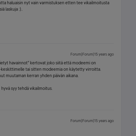
tta haluaisin nyt vain varmistuksen etten tee vikailmoitusta
ä laskuja :)..
Forum|Forum|15 years ago
etyt havainnot" kertovat joko siitä että modeemi on
eskittimelle tai sitten modeemia on käytetty virroitta.
ennut muutaman kerran yhden päivän aikana.
n hyvä syy tehdä vikailmoitus.
Forum|Forum|15 years ago