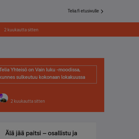
Telia.fi etusivulle
2 kuukautta sitten
Telia Yhteisö on Vain luku -moodissa,
kunnes sulkeutuu kokonaan lokakuussa
2 kuukautta sitten
Älä jää paitsi – osallistu ja