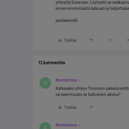
yhteyttä Soneraan. Löytyykö se asiakasnum
ennen ensimmäistä laskuani ja helpottaisi
porilainen86
Tykkää
12 kommenttia
Anonymous
A
Katkeaako yhteys Thomson-palvelureititt
tai saammuuko se katkoksen aikana?
Tykkää
Anonymous
A