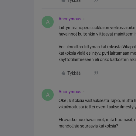
Tykkää
Anonymous
A
Liittymäsi nopeusluokka on verkossa oikei
havainnot kuitenkin viittaavat mainitsemiis
Voit ilmoittaa liittymän katkoksista Vikapa
katkoksia vielä esiintyy, pyri laittamaan m
käyttötilanteeseen eli onko katkosten alkam
Tykkää
Anonymous
A
Okei, kiitoksia vastauksesta Tapio, mutta
vikailmoitusta (ettei oveni taakse ilmesty
Eli ovatko nuo havainnot, mitä huomasit, m
mahdollisia seuraavia katkoksia?