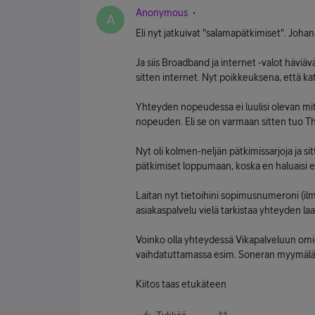
Anonymous
A
Eli nyt jatkuivat "salamapätkimiset". Joha
Ja siis Broadband ja internet -valot häviä
sitten internet. Nyt poikkeuksena, että ka
Yhteyden nopeudessa ei luulisi olevan mit
nopeuden. Eli se on varmaan sitten tuo 
Nyt oli kolmen-neljän pätkimissarjoja ja s
pätkimiset loppumaan, koska en haluaisi es
Laitan nyt tietoihini sopimusnumeroni (ilma
asiakaspalvelu vielä tarkistaa yhteyden l
Voinko olla yhteydessä Vikapalveluun omie
vaihdatuttamassa esim. Soneran myymälässä
Kiitos taas etukäteen