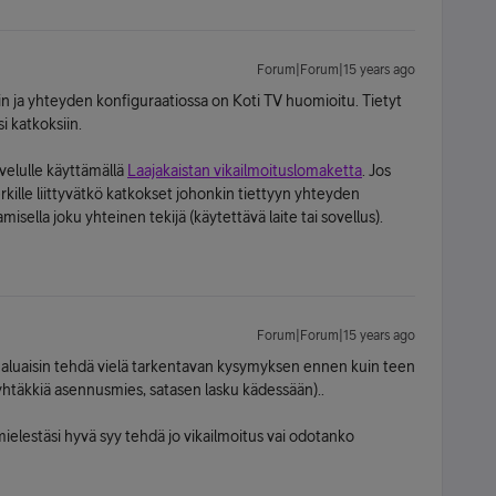
Forum|Forum|15 years ago
n ja yhteyden konfiguraatiossa on Koti TV huomioitu. Tietyt
i katkoksiin.
lvelulle käyttämällä
Laajakaistan vikailmoituslomaketta
. Jos
erkille liittyvätkö katkokset johonkin tiettyyn yhteyden
isella joku yhteinen tekijä (käytettävä laite tai sovellus).
Forum|Forum|15 years ago
 haluaisin tehdä vielä tarkentavan kysymyksen ennen kuin teen
 yhtäkkiä asennusmies, satasen lasku kädessään)..
ielestäsi hyvä syy tehdä jo vikailmoitus vai odotanko