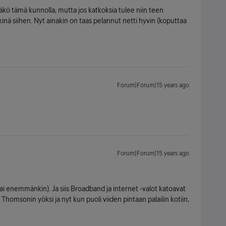
ääkö tämä kunnolla, mutta jos katkoksia tulee niin teen
kinä siihen. Nyt ainakin on taas pelannut netti hyvin (koputtaa
Forum|Forum|15 years ago
Forum|Forum|15 years ago
ai enemmänkin). Ja siis Broadband ja internet -valot katoavat
n Thomsonin yöksi ja nyt kun puoli viiden pintaan palailin kotiin,