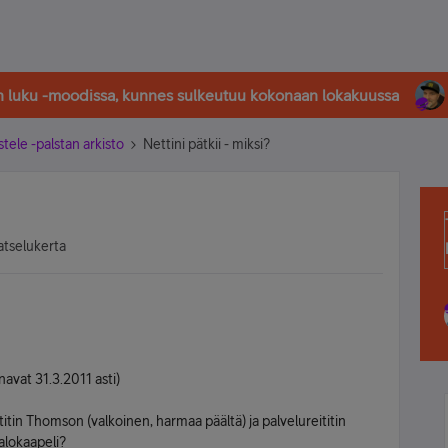
in luku -moodissa, kunnes sulkeutuu kokonaan lokakuussa
stele -palstan arkisto
Nettini pätkii - miksi?
atselukerta
avat 31.3.2011 asti)
titin Thomson (valkoinen, harmaa päältä) ja palvelureititin
alokaapeli?