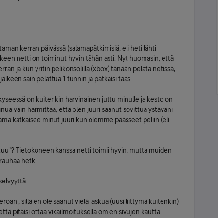
man kerran päivässä (salamapätkimisiä, eli heti lähti
keen netti on toiminut hyvin tähän asti. Nyt huomasin, että
rran ja kun yritin pelikonsolilla (xbox) tänään pelata netissä,
älkeen sain pelattua 1 tunnin ja pätkäisi taas.
kyseessä on kuitenkin harvinainen juttu minulle ja kesto on
nua vain harmittaa, että olen juuri saanut sovittua ystäväni
n tämä katkaisee minut juuri kun olemme päässeet peliin (eli
tuu"? Tietokoneen kanssa netti toimii hyvin, mutta muiden
rauhaa hetki.
selvyyttä.
roani, sillä en ole saanut vielä laskua (uusi liittymä kuitenkin)
ttä pitäisi ottaa vikailmoituksella omien sivujen kautta