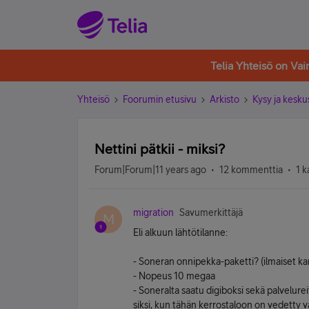
Telia Yhteisö on Va
Yhteisö
Foorumin etusivu
Arkisto
Kysy ja kesku
Nettini pätkii - miksi?
Forum|Forum|11 years ago
12 kommenttia
1 k
migration
Savumerkittäjä
M
Eli alkuun lähtötilanne:
- Soneran onnipekka-paketti? (ilmaiset kan
- Nopeus 10 megaa
- Soneralta saatu digiboksi sekä palvelurei
siksi, kun tähän kerrostaloon on vedetty v