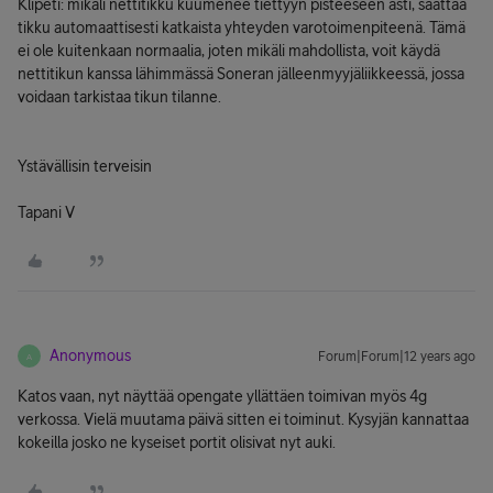
Klipeti: mikäli nettitikku kuumenee tiettyyn pisteeseen asti, saattaa
tikku automaattisesti katkaista yhteyden varotoimenpiteenä. Tämä
ei ole kuitenkaan normaalia, joten mikäli mahdollista, voit käydä
nettitikun kanssa lähimmässä Soneran jälleenmyyjäliikkeessä, jossa
voidaan tarkistaa tikun tilanne.
Ystävällisin terveisin
Tapani V
Anonymous
Forum|Forum|12 years ago
A
Katos vaan, nyt näyttää opengate yllättäen toimivan myös 4g
verkossa. Vielä muutama päivä sitten ei toiminut. Kysyjän kannattaa
kokeilla josko ne kyseiset portit olisivat nyt auki.