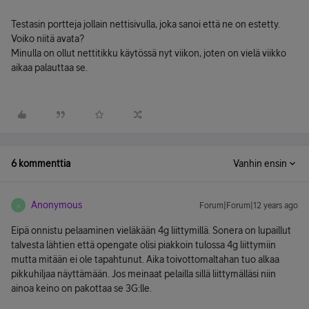
Testasin portteja jollain nettisivulla, joka sanoi että ne on estetty.
Voiko niitä avata?
Minulla on ollut nettitikku käytössä nyt viikon, joten on vielä viikko
aikaa palauttaa se.
6 kommenttia
Vanhin ensin
Anonymous
Forum|Forum|12 years ago
A
Eipä onnistu pelaaminen vieläkään 4g liittymillä. Sonera on lupaillut
talvesta lähtien että opengate olisi piakkoin tulossa 4g liittymiin
mutta mitään ei ole tapahtunut. Aika toivottomaltahan tuo alkaa
pikkuhiljaa näyttämään. Jos meinaat pelailla sillä liittymälläsi niin
ainoa keino on pakottaa se 3G:lle.