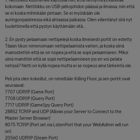
1. Nettitikku kuumenee käytössä niin, että nettiyhteys katkeaa
kokonaan. Nettitikku on USB-jatkojohdon päässä ja ilmassa, niin että
se ei koska mihinkään pintaan. Se ei myöskään ole
auringonpaisteessa eikä ahtaassa paikassa. Olen viilentänyt sitä nyt
tuulettimella että pystyn käyttämään sitä...
2. En pysty pelaamaan nettipelejä koska ilmeisesti portit on estetty.
Tilasin tikun nimenomaan nettipelaamista varten, ja koska siinä
mainostettiin että se on nopea ja että se sopii pelaamiseen. Miksi
siinä mainittiin että se sopii nettipelaamiseen jos en voi pelata
netissä? Netti on kyllä nopea mutta ei se nopeus aina tärkeintä ole.
Peli jota olen kokeillut, on nimeltään Killing Floor, ja sen portit ovat
seuraavat:
7707 UDP/IP (Game Port)
7708 UDP/IP (Query Port)
7717 UDP/IP (GameSpy Query Port)
28852 TCP/IP and UDP (Allows your Server to Connect to the
Master Server Browser)
8075 TCP/IP (Port set via ListenPort that your WebAdmin will run
on)
20560 UDP/IP (Steam Port)