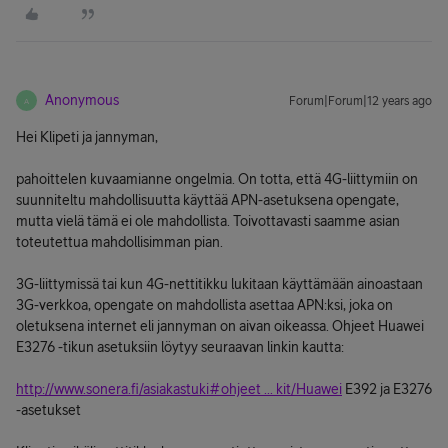
Anonymous
Forum|Forum|12 years ago
A
Hei Klipeti ja jannyman,
pahoittelen kuvaamianne ongelmia. On totta, että 4G-liittymiin on
suunniteltu mahdollisuutta käyttää APN-asetuksena opengate,
mutta vielä tämä ei ole mahdollista. Toivottavasti saamme asian
toteutettua mahdollisimman pian.
3G-liittymissä tai kun 4G-nettitikku lukitaan käyttämään ainoastaan
3G-verkkoa, opengate on mahdollista asettaa APN:ksi, joka on
oletuksena internet eli jannyman on aivan oikeassa. Ohjeet Huawei
E3276 -tikun asetuksiin löytyy seuraavan linkin kautta:
http://www.sonera.fi/asiakastuki#ohjeet ... kit/Huawei
E392 ja E3276
-asetukset