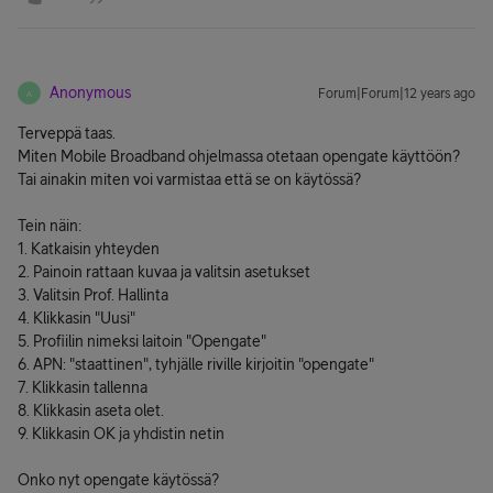
Anonymous
Forum|Forum|12 years ago
A
Terveppä taas.
Miten Mobile Broadband ohjelmassa otetaan opengate käyttöön?
Tai ainakin miten voi varmistaa että se on käytössä?
Tein näin:
1. Katkaisin yhteyden
2. Painoin rattaan kuvaa ja valitsin asetukset
3. Valitsin Prof. Hallinta
4. Klikkasin "Uusi"
5. Profiilin nimeksi laitoin "Opengate"
6. APN: "staattinen", tyhjälle riville kirjoitin "opengate"
7. Klikkasin tallenna
8. Klikkasin aseta olet.
9. Klikkasin OK ja yhdistin netin
Onko nyt opengate käytössä?