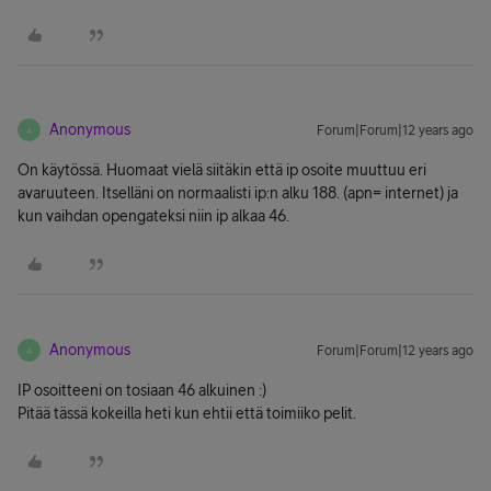
Anonymous
Forum|Forum|12 years ago
A
On käytössä. Huomaat vielä siitäkin että ip osoite muuttuu eri
avaruuteen. Itselläni on normaalisti ip:n alku 188. (apn= internet) ja
kun vaihdan opengateksi niin ip alkaa 46.
Anonymous
Forum|Forum|12 years ago
A
IP osoitteeni on tosiaan 46 alkuinen :)
Pitää tässä kokeilla heti kun ehtii että toimiiko pelit.