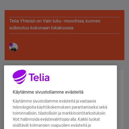
Telia Yhteisö on Vain luku -moodissa, kunnes
sulkeutuu kokonaan lokakuussa
Älä jää paitsi – osallistu ja voita!
Tilaa Telian uutiskirje ja olet mukana arvonnassa.
Käytämme sivustollamme evästeitä
Samalla saat parhaat asiakasedut suoraan
Käytämme sivustollamme evästeitä ja vastaavia
sähköpostiisi.
teknologioita käyttökokemuksen parantamiseksi sekä
toiminnallisiin, tilastollisiin ja markkinointitarkoituksiin.
Voit hallinnoida evästevalintojasi alla. Kaikki luokat
Tilaa nyt
sisältävät kolmansien osapuolien evästeitä ja