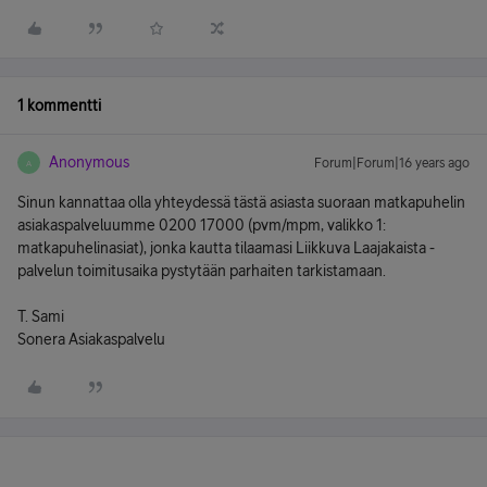
1 kommentti
Anonymous
Forum|Forum|16 years ago
A
Sinun kannattaa olla yhteydessä tästä asiasta suoraan matkapuhelin
asiakaspalveluumme 0200 17000 (pvm/mpm, valikko 1:
matkapuhelinasiat), jonka kautta tilaamasi Liikkuva Laajakaista -
palvelun toimitusaika pystytään parhaiten tarkistamaan.
T. Sami
Sonera Asiakaspalvelu