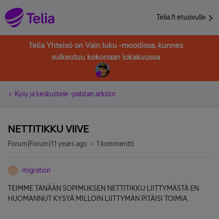
Telia.fi etusivulle
Telia Yhteisö on Vain luku -moodissa, kunnes
sulkeutuu kokonaan lokakuussa
Kysy ja keskustele -palstan arkisto
NETTITIKKU VIIVE
Forum|Forum|11 years ago
1 kommentti
migration
M
TEIMME TÄNÄÄN SOPIMUKSEN NETTITIKKU LIITTYMÄSTÄ EN
HUOMANNUT KYSYÄ MILLOIN LIITTYMÄN PITÄISI TOIMIA.