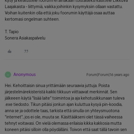
Kysy ja keskustele foorumi ei ainakaan toistaiseksi käsittele Liikkuva
Laajakaista - liittymiä, vaikka joihinkin kysymyksiin ollaan vastattu.
Voihan kuitenkin olla että joku foorumin käyttäjä osaa auttaa
kertomasi ongelman suhteen.
T. Tapio
Sonera Asiakaspalvelu
Anonymous
Forum|Forum|16 years ago
A
Hei. Kehoittaisin sinua yrittämään seuraavia juttuja. Poista
järjestelmärekisteristä kaikki tikkuun viittaavat merkinnät. Sen
jälkeeen käytä "lisää laite" toimintoa ja aja kehotusikkunaan tuleva
.exe tiedosto. Tikun pitäisi jonkun ajan kuluttua kysyä pin-koodia,
anna se ja odottele taas, tarkista että sinulla on yhteysmuotona
"internet", jos ei ole, muuta se. Käsittääkseni olet tässä vaiheessa
tehnyt voitavasi. On vielä olemassa erilaisia kikka kakkosia mutta
koneen pitäisi silloin olla pöydälläni. Toivon että saat tällä tavoin sen