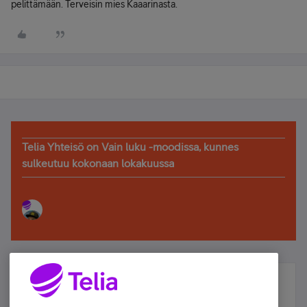
pelittämään. Terveisin mies Kaaarinasta.
Telia Yhteisö on Vain luku -moodissa, kunnes
sulkeutuu kokonaan lokakuussa
Älä jää paitsi – osallistu ja voita!