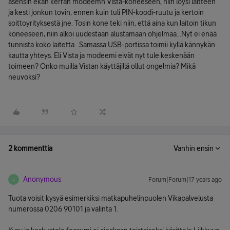
asensin ekan kerran modeemn Vista-koneeseen, niin löysi laitteen
ja kesti jonkun tovin, ennen kuin tuli PIN-koodi-ruutu ja kertoin
soittoyrityksestä jne. Tosin kone teki niin, että aina kun laitoin tikun
koneeseen, niin alkoi uudestaan alustamaan ohjelmaa...Nyt ei enää
tunnista koko laitetta...Samassa USB-portissa toimii kyllä kännykän
kautta yhteys. Eli Vista ja modeemi eivät nyt tule keskenään
toimeen? Onko muilla Vistan käyttäjillä ollut ongelmia? Mikä
neuvoksi?
2 kommenttia
Vanhin ensin
Anonymous
Forum|Forum|17 years ago
A
Tuota voisit kysyä esimerkiksi matkapuhelinpuolen Vikapalvelusta
numerossa 0206 90101 ja valinta 1.