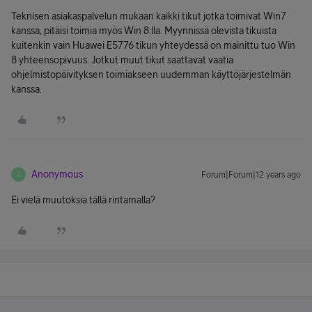
Teknisen asiakaspalvelun mukaan kaikki tikut jotka toimivat Win7
kanssa, pitäisi toimia myös Win 8:lla. Myynnissä olevista tikuista
kuitenkin vain Huawei E5776 tikun yhteydessä on mainittu tuo Win
8 yhteensopivuus. Jotkut muut tikut saattavat vaatia
ohjelmistopäivityksen toimiakseen uudemman käyttöjärjestelmän
kanssa.
Anonymous
Forum|Forum|12 years ago
A
Ei vielä muutoksia tällä rintamalla?