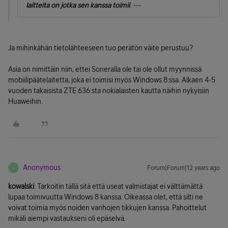
laitteita on jotka sen kanssa toimii
. ---
Ja mihinkähän tietolähteeseen tuo perätön väite perustuu?
Asia on nimittäin niin, ettei Soneralla ole tai ole ollut myynnissä
mobiilipäätelaitetta, joka ei toimisi myös Windows 8:ssa. Alkaen 4-5
vuoden takaisista ZTE 636:sta nokialaisten kautta näihin nykyisiin
Huaweihin.
Anonymous
Forum|Forum|12 years ago
A
kowalski
: Tarkoitin tällä sitä että useat valmistajat ei välttämättä
lupaa toimivuutta Windows 8 kanssa. Oikeassa olet, että silti ne
voivat toimia myös noiden vanhojen tikkujen kanssa. Pahoittelut
mikäli aiempi vastaukseni oli epäselvä.