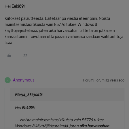
Hei
Eeki89
!
Kiitokset palautteesta. Laitetaanpa viestiä eteenpäin. Noista
mainitsemistasi tikuista vain E5776 tukee Windows 8
käyttöjärjestelmää, joten aika harvassahan laitteita on jotka sen
kanssa toimii. Toivotaan että jossain vaiheessa saadaan vaihtoehtoja
lisää.
Anonymous
Forum|Forum|12 years ago
A
Merja_J kirjoitti:
Hei
Eeki89
!
--- Noista mainitsemistasi tikuista vain E5776 tukee
Windows 8 käyttöjärjestelmää, joten
aika harvassahan