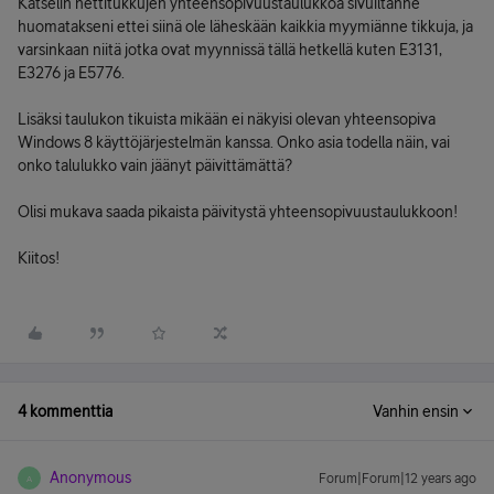
Katselin nettitukkujen yhteensopivuustaulukkoa sivuiltanne
huomatakseni ettei siinä ole läheskään kaikkia myymiänne tikkuja, ja
varsinkaan niitä jotka ovat myynnissä tällä hetkellä kuten E3131,
E3276 ja E5776.
Lisäksi taulukon tikuista mikään ei näkyisi olevan yhteensopiva
Windows 8 käyttöjärjestelmän kanssa. Onko asia todella näin, vai
onko talulukko vain jäänyt päivittämättä?
Olisi mukava saada pikaista päivitystä yhteensopivuustaulukkoon!
Kiitos!
4 kommenttia
Vanhin ensin
Anonymous
Forum|Forum|12 years ago
A