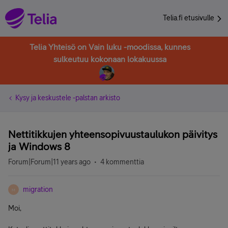
Telia.fi etusivulle
Telia Yhteisö on Vain luku -moodissa, kunnes
sulkeutuu kokonaan lokakuussa
Kysy ja keskustele -palstan arkisto
Nettitikkujen yhteensopivuustaulukon päivitys
ja Windows 8
Forum|Forum|11 years ago
4 kommenttia
migration
M
Moi,