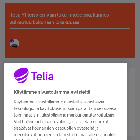
Telia Yhteisö on Vain luku -moodissa, kunnes
sulkeutuu kokonaan lokakuussa
Älä jää paitsi – osallistu ja voita!
Tilaa Telian uutiskirje ja olet mukana arvonnassa.
Käytämme sivustollamme evästeitä
Samalla saat parhaat asiakasedut suoraan
Käytämme sivustollamme evästeitä ja vastaavia
sähköpostiisi.
teknologioita käyttökokemuksen parantamiseksi sekä
toiminnallisiin, tilastollisiin ja markkinointitarkoituksiin.
Voit hallinnoida evästevalintojasi alla. Kaikki luokat
Tilaa nyt
sisältävät kolmansien osapuolien evästeitä ja
merkitsevät tietojen siirtämistä kolmansille osapuolille.