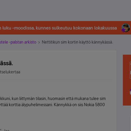
in luku -moodissa, kunnes sulkeutuu kokonaan lokakuussa
stele -palstan arkisto
Nettitikun sim kortin käyttö kännykässä.
ässä.
tselukertaa
tikkuni, kun liittymän tilasin, huomasin että mukana tulee sim
yttää korttia älypuhelimessani. Kännykkä on siis Nokia 5800