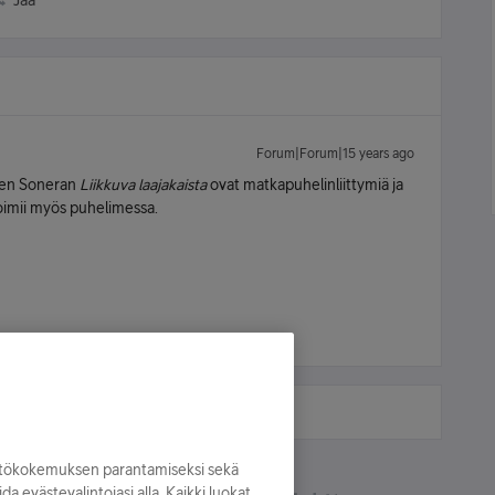
Jaa
Forum|Forum|15 years ago
uten Soneran
Liikkuva laajakaista
ovat matkapuhelinliittymiä ja
oimii myös puhelimessa.
yttökokemuksen parantamiseksi sekä
oida evästevalintojasi alla. Kaikki luokat