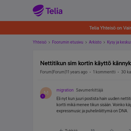
Telia Yhteisö on Va
Yhteisö
Foorumin etusivu
Arkisto
Kysy ja kesku
Nettitikun sim kortin käyttö kännyk
Forum|Forum|11 years ago
1 kommentti
30 ka
migration
Savumerkittäjä
M
Eli nyt kun juuri postista hain uuden netti
kortti mikä menee tikun sisään. Voinko kä
expressmusic ja puhelinliittymä on DNA.