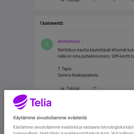
Tykkää
1 kommentti
Anonymous
A
Nettitikun kautta käytettävät liittymät k
niillä on oma puhelinnumero. SIM-kortti t
T. Tapio
Sonera Asiakaspalvelu
Tykkää
Käytämme sivustollamme evästeitä
Käytämme sivustollamme evästeitä ja vastaavia teknologioita kä
toiminnallisiin, tilastollisiin ja markkinointitarkoituksiin. Voit hallinn