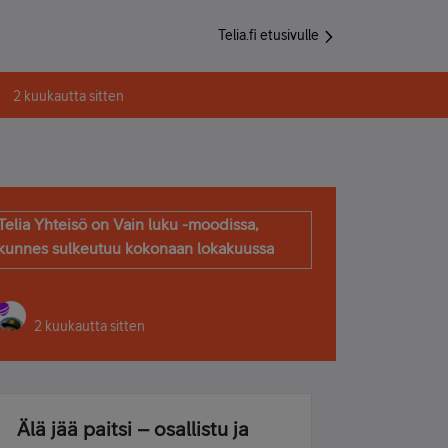
Telia.fi etusivulle
2 kuukautta sitten
Telia Yhteisö on Vain luku -moodissa,
kunnes sulkeutuu kokonaan lokakuussa
2 kuukautta sitten
Älä jää paitsi – osallistu ja