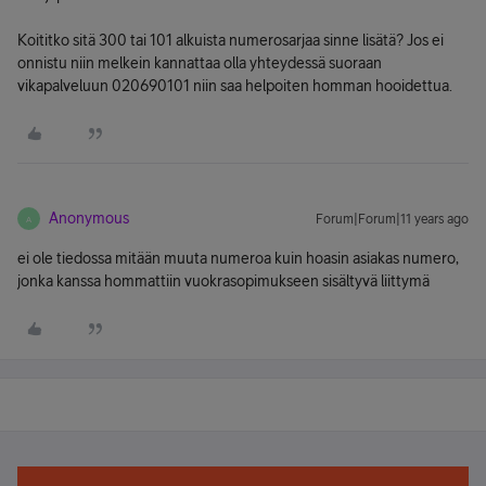
Koititko sitä 300 tai 101 alkuista numerosarjaa sinne lisätä? Jos ei
onnistu niin melkein kannattaa olla yhteydessä suoraan
vikapalveluun 020690101 niin saa helpoiten homman hooidettua.
Anonymous
Forum|Forum|11 years ago
A
ei ole tiedossa mitään muuta numeroa kuin hoasin asiakas numero,
jonka kanssa hommattiin vuokrasopimukseen sisältyvä liittymä