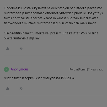
Ongelma kuulostaisi kyllä nyt näiden tietojen perusteella jäävän itse
reitittimeen ja nimenomaan ethernet-yhteyden puolelle. Jos yhteys
toimii normaalisti Ethernet-kaapelin kanssa suoraan seinärasiasta
tietokoneella mutta ei reitittimen läpi niin jotain häikkää siinä on.
Oliko reititin hankittu meiltä vai jotain muuta kautta? Voisiko siinä
olla takuuta vielä jäljellä?
Anonymous
Forum|Forum|11 years ago
A
reititin tilattiin sopimuksen yhteydessä 15.9.2014