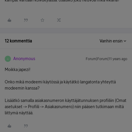
kämpät vantaan koivukylässä. osaisiko joku neuvoa mikä vikana?
12 kommenttia
Vanhin ensin
Anonymous
Forum|Forum|11 years ago
A
Moikka japezi!
Onko mikä modeemi käytössä ja käytätkö langatonta yhteyttä
modeemin kanssa?
Lisäätkö samalla asiakasnumeron käyttäjätunnuksen profiiliin (Omat
asetukset -> Profiili -> Asiakasnumero) niin pääsen tutkimaan miltä
liittymä näyttää.