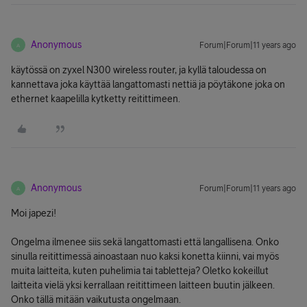
Anonymous
Forum|Forum|11 years ago
A
käytössä on zyxel N300 wireless router, ja kyllä taloudessa on
kannettava joka käyttää langattomasti nettiä ja pöytäkone joka on
ethernet kaapelilla kytketty reitittimeen.
Anonymous
Forum|Forum|11 years ago
A
Moi japezi!
Ongelma ilmenee siis sekä langattomasti että langallisena. Onko
sinulla reitittimessä ainoastaan nuo kaksi konetta kiinni, vai myös
muita laitteita, kuten puhelimia tai tabletteja? Oletko kokeillut
laitteita vielä yksi kerrallaan reitittimeen laitteen buutin jälkeen.
Onko tällä mitään vaikutusta ongelmaan.