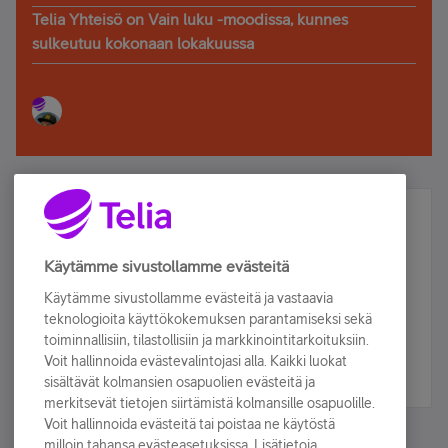
Telia Yhteisö on Vain luku -moodissa, kunnes
sulkeutuu kokonaan lokakuussa
Älä jää paitsi – osallistu ja voita!
Tilaa Telian uutiskirje ja olet mukana arvonnassa.
Käytämme sivustollamme evästeitä
Samalla saat parhaat asiakasedut suoraan
Käytämme sivustollamme evästeitä ja vastaavia
sähköpostiisi.
teknologioita käyttökokemuksen parantamiseksi sekä
toiminnallisiin, tilastollisiin ja markkinointitarkoituksiin.
Voit hallinnoida evästevalintojasi alla. Kaikki luokat
Tilaa nyt
sisältävät kolmansien osapuolien evästeitä ja
merkitsevät tietojen siirtämistä kolmansille osapuolille.
Voit hallinnoida evästeitä tai poistaa ne käytöstä
milloin tahansa evästeasetuksissa. Lisätietoja