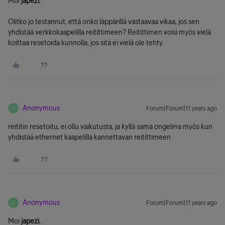
Moi
japezi
,
Olitko jo testannut, että onko läppärillä vastaavaa vikaa, jos sen
yhdistää verkkokaapelilla reitittimeen? Reitittimen voisi myös vielä
koittaa resetoida kunnolla, jos sitä ei vielä ole tehty.
Anonymous
Forum|Forum|11 years ago
A
reititin resetoitu, ei ollu vaikutusta, ja kyllä sama ongelma myös kun
yhdistää ethernet kaapelilla kannettavan reitittimeen
Anonymous
Forum|Forum|11 years ago
A
Moi
japezi
,