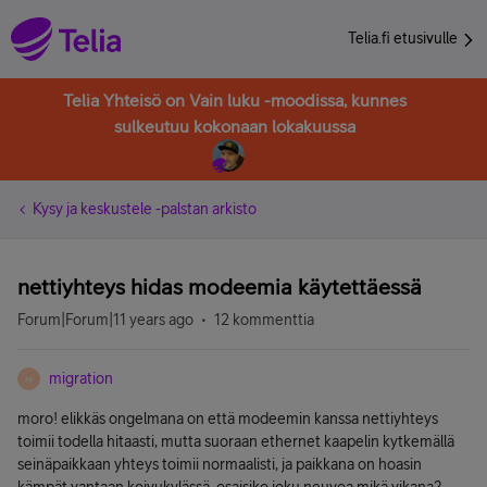
Telia.fi etusivulle
Telia Yhteisö on Vain luku -moodissa, kunnes
sulkeutuu kokonaan lokakuussa
Kysy ja keskustele -palstan arkisto
nettiyhteys hidas modeemia käytettäessä
Forum|Forum|11 years ago
12 kommenttia
migration
M
moro! elikkäs ongelmana on että modeemin kanssa nettiyhteys
toimii todella hitaasti, mutta suoraan ethernet kaapelin kytkemällä
seinäpaikkaan yhteys toimii normaalisti, ja paikkana on hoasin