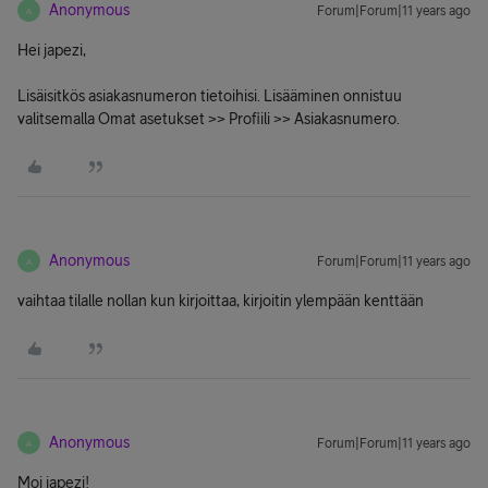
Anonymous
Forum|Forum|11 years ago
A
Hei japezi,
Lisäisitkös asiakasnumeron tietoihisi. Lisääminen onnistuu
valitsemalla Omat asetukset >> Profiili >> Asiakasnumero.
Anonymous
Forum|Forum|11 years ago
A
vaihtaa tilalle nollan kun kirjoittaa, kirjoitin ylempään kenttään
Anonymous
Forum|Forum|11 years ago
A
Moi japezi!