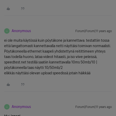
Anonymous
Forum|Forum|11 years ago
A
ei ole muita käytössä kuin pöytäkone ja kannettava. testattiin tossa
että langattomasti kannettavalla netti näyttäisi toimivan normaalisti.
Pöytäkoneella ethernet kaapeli yhdistettynä reitittimeen yhteys
taas todella huono, lataa videot hitaasti, ja iso viive peleissä,
speedtest.net testillä saatiin kannettavalla 10ms 50mb/10 |
pöytäkoneella taas näytti 10/50mb/2
elikkäs näyttäisi olevan upload speedissä jotain häikkää
Anonymous
Forum|Forum|11 years ago
A