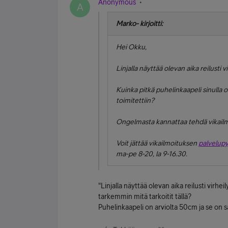
Anonymous
A
Marko- kirjoitti:
Hei Okku,
Linjalla näyttää olevan aika reilusti
Kuinka pitkä puhelinkaapeli sinull
toimitettiin?
Ongelmasta kannattaa tehdä vikailm
Voit jättää vikailmoituksen
palvelup
ma-pe 8-20, la 9-16.30.
"Linjalla näyttää olevan aika reilusti virh
tarkemmin mitä tarkoitit tällä?
Puhelinkaapeli on arviolta 50cm ja se on