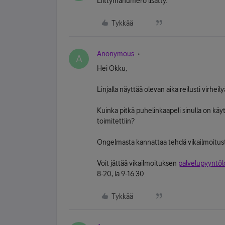
Liittymänumero lisätty.
Tykkää
Anonymous
A
Hei Okku,
Linjalla näyttää olevan aika reilusti virhe
Kuinka pitkä puhelinkaapeli sinulla on 
toimitettiin?
Ongelmasta kannattaa tehdä vikailmoitus
Voit jättää vikailmoituksen
palvelupyyntö
8-20, la 9-16.30.
Tykkää