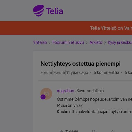
Telia Yhteisö on Va
Yhteisö
Foorumin etusivu
Arkisto
Kysy ja kesku
Nettiyhteys ostettua pienempi
Forum|Forum|11 years ago
5 kommenttia
6 k
migration
Savumerkittäjä
M
Ostimme 24mbps nopeudella toimivan net
Missä on vika?
Kuulin että palveluntarjoajan täytyisi an