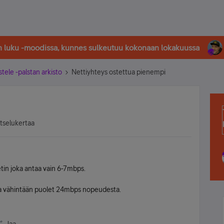
in luku -moodissa, kunnes sulkeutuu kokonaan lokakuussa
stele -palstan arkisto
Nettiyhteys ostettua pienempi
atselukertaa
in joka antaa vain 6-7mbps.
taa vähintään puolet 24mbps nopeudesta.