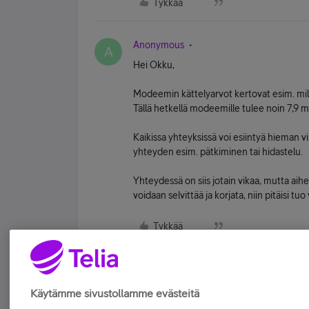
Tykkää
Anonymous
A
Hei Okku,
Modeemin kättelyarvot kertovat esim. m
Tällä hetkellä modeemille tulee noin 7,9 m
Kaikissa yhteyksissä voi esiintyä hieman virh
yhteyden esim. pätkiminen tai hidastelu.
Yhteydessä on siis jotain vikaa, mutta aih
voidaan selvittää ja korjata, niin pitäisi tu
Tykkää
Käytämme sivustollamme evästeitä