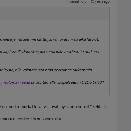
Forum|Forum|13 years ago
 virheilyä ja modeemin kättelyarvot ovat myös aika heikot.
a on käytössä? Onko kaapeli sama joka modeemin mukana
oitusta, niin voimme selvittää ongelmaa tarkemmin.
yyntölomakkeella
tai soittamalla vikapalveluun 0206 90101,
eilyä ja modeemin kättelyarvot ovat myös aika heikot." Selitätkö
 sama kuin modeemin mukana tullut.