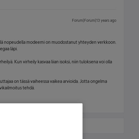
Forum|Forum|13 years ago
illä nopeudella modeemi on muodostanut yhteyden verkkoon.
egaa läpi.
eilyä. Kun virheily kasvaa liian isoksi, niin tuloksena voi olla
euttajaa on tässä vaiheessa vaikea arvioida. Jotta ongelma
o vikailmoitus tehdä.