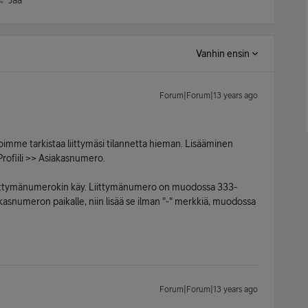
Jaa
Vanhin ensin
Forum|Forum|13 years ago
 voimme tarkistaa liittymäsi tilannetta hieman. Lisääminen
rofiili >> Asiakasnumero.
 liittymänumerokin käy. Liittymänumero on muodossa 333-
kasnumeron paikalle, niin lisää se ilman "-" merkkiä, muodossa
Forum|Forum|13 years ago