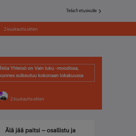
Telia.fi etusivulle
2 kuukautta sitten
Telia Yhteisö on Vain luku -moodissa,
kunnes sulkeutuu kokonaan lokakuussa
2 kuukautta sitten
Älä jää paitsi – osallistu ja