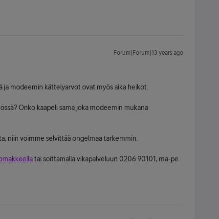
Forum|Forum|13 years ago
ilyä ja modeemin kättelyarvot ovat myös aika heikot.
käytössä? Onko kaapeli sama joka modeemin mukana
ta, niin voimme selvittää ongelmaa tarkemmin.
lomakkeella
tai soittamalla vikapalveluun 0206 90101, ma-pe