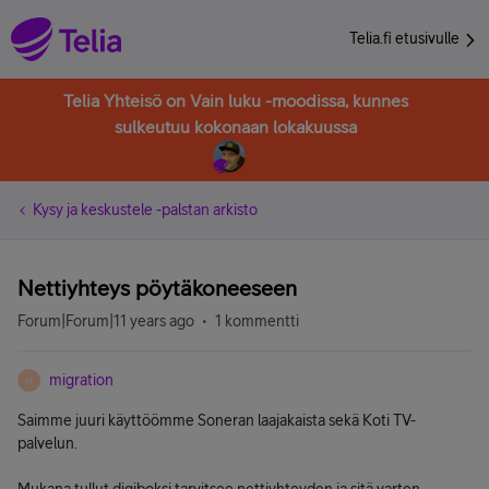
Telia.fi etusivulle
Telia Yhteisö on Vain luku -moodissa, kunnes
sulkeutuu kokonaan lokakuussa
Kysy ja keskustele -palstan arkisto
Nettiyhteys pöytäkoneeseen
Forum|Forum|11 years ago
1 kommentti
migration
M
Saimme juuri käyttöömme Soneran laajakaista sekä Koti TV-
palvelun.