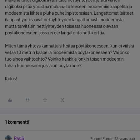
Mukana tullut digiboksi tarvitsee nettiyhteyden ja sitä varten
digiboksi pitää yhdistää mukana tulleeseen modeemiin kaapelilla ja
modeemista lähtee piuha puhelinpistorasiaan. Langattomat laitteet
(läppärit ym.) saavat nettiyhteyden langattomasti modeemista,
mutta tarvitsisin nettiyhteyden toisessa huoneessa olevaan
pöytäkoneeseen, jossa ei ole langatonta nettikorttia.
Miten tämä yhteys kannattaisi hoitaa pöytäkoneeseen, kun ei viitsisi
vetää 10 metrin kaapelia modeemista pöytäkoneeseen? Vai onko
tuo ainoa vaihtoehto? Voinko hankkia jonkin toisen modeemin
tähän huoneeseen jossa on pöytäkone?
Kiitos!
1 kommentti
PasiS
Forum|Forum|13 years ago