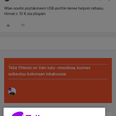
Wlan-sovitin pöytäkoneen USB-porttiin lienee helpoin ratkaisu.
Hinnat n. 10 €:sta ylöspäin.
Telia Yhteisö on Vain luku -moodissa, kunnes
sulkeutuu kokonaan lokakuussa