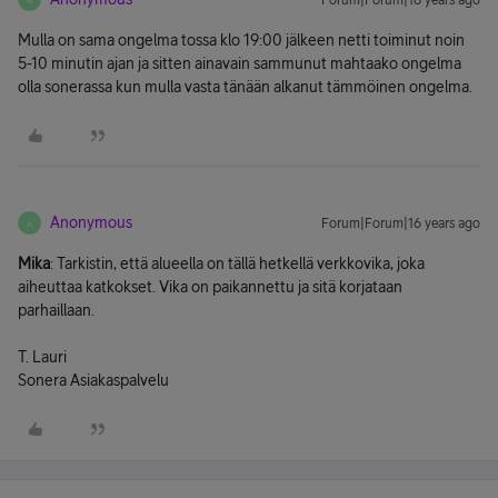
Forum|Forum|16 years ago
Mulla on sama ongelma tossa klo 19:00 jälkeen netti toiminut noin
5-10 minutin ajan ja sitten ainavain sammunut mahtaako ongelma
olla sonerassa kun mulla vasta tänään alkanut tämmöinen ongelma.
Anonymous
Forum|Forum|16 years ago
A
Mika
: Tarkistin, että alueella on tällä hetkellä verkkovika, joka
aiheuttaa katkokset. Vika on paikannettu ja sitä korjataan
parhaillaan.
T. Lauri
Sonera Asiakaspalvelu