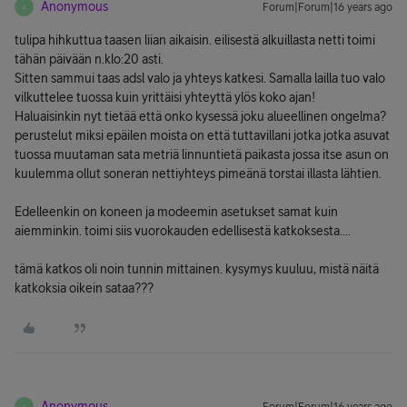
Anonymous
Forum|Forum|16 years ago
A
tulipa hihkuttua taasen liian aikaisin. eilisestä alkuillasta netti toimi
tähän päivään n.klo:20 asti.
Sitten sammui taas adsl valo ja yhteys katkesi. Samalla lailla tuo valo
vilkuttelee tuossa kuin yrittäisi yhteyttä ylös koko ajan!
Haluaisinkin nyt tietää että onko kysessä joku alueellinen ongelma?
perustelut miksi epäilen moista on että tuttavillani jotka jotka asuvat
tuossa muutaman sata metriä linnuntietä paikasta jossa itse asun on
kuulemma ollut soneran nettiyhteys pimeänä torstai illasta lähtien.
Edelleenkin on koneen ja modeemin asetukset samat kuin
aiemminkin. toimi siis vuorokauden edellisestä katkoksesta....
tämä katkos oli noin tunnin mittainen. kysymys kuuluu, mistä näitä
katkoksia oikein sataa???
Anonymous
A