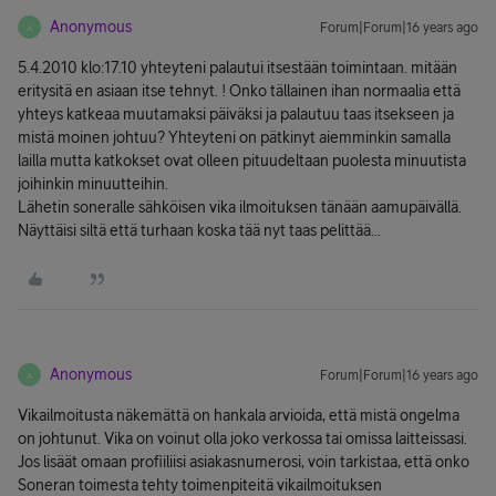
Anonymous
Forum|Forum|16 years ago
A
5.4.2010 klo:17.10 yhteyteni palautui itsestään toimintaan. mitään
eritysitä en asiaan itse tehnyt. ! Onko tällainen ihan normaalia että
yhteys katkeaa muutamaksi päiväksi ja palautuu taas itsekseen ja
mistä moinen johtuu? Yhteyteni on pätkinyt aiemminkin samalla
lailla mutta katkokset ovat olleen pituudeltaan puolesta minuutista
joihinkin minuutteihin.
Lähetin soneralle sähköisen vika ilmoituksen tänään aamupäivällä.
Näyttäisi siltä että turhaan koska tää nyt taas pelittää...
Anonymous
Forum|Forum|16 years ago
A
Vikailmoitusta näkemättä on hankala arvioida, että mistä ongelma
on johtunut. Vika on voinut olla joko verkossa tai omissa laitteissasi.
Jos lisäät omaan profiiliisi asiakasnumerosi, voin tarkistaa, että onko
Soneran toimesta tehty toimenpiteitä vikailmoituksen