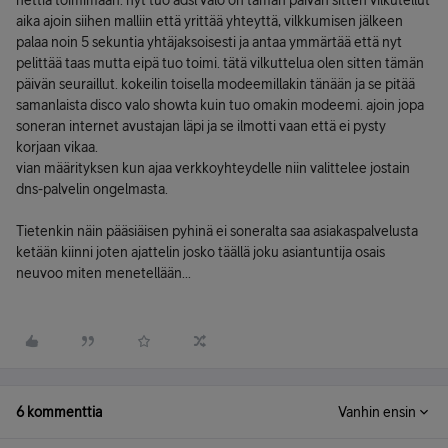
nettiä toimimaan. nyt tuo adsl valo on tämän päivän sitten vilkutellut
aika ajoin siihen malliin että yrittää yhteyttä, vilkkumisen jälkeen
palaa noin 5 sekuntia yhtäjaksoisesti ja antaa ymmärtää että nyt
pelittää taas mutta eipä tuo toimi. tätä vilkuttelua olen sitten tämän
päivän seuraillut. kokeilin toisella modeemillakin tänään ja se pitää
samanlaista disco valo showta kuin tuo omakin modeemi. ajoin jopa
soneran internet avustajan läpi ja se ilmotti vaan että ei pysty
korjaan vikaa.
vian määrityksen kun ajaa verkkoyhteydelle niin valittelee jostain
dns-palvelin ongelmasta.
Tietenkin näin pääsiäisen pyhinä ei soneralta saa asiakaspalvelusta
ketään kiinni joten ajattelin josko täällä joku asiantuntija osais
neuvoo miten menetellään...
6 kommenttia
Vanhin ensin