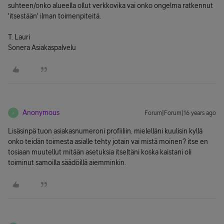
suhteen/onko alueella ollut verkkovika vai onko ongelma ratkennut
'itsestään' ilman toimenpiteitä.
T. Lauri
Sonera Asiakaspalvelu
Anonymous
Forum|Forum|16 years ago
A
Lisäsinpä tuon asiakasnumeroni profiiliin. mielelläni kuulisin kyllä
onko teidän toimesta asialle tehty jotain vai mistä moinen? itse en
tosiaan muutellut mitään asetuksia itseltäni koska kaistani oli
toiminut samoilla säädöillä aiemminkin.