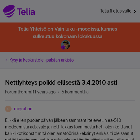
Telia.fi etusivulle
Telia Yhteisö on Vain luku -moodissa, kunnes
sulkeutuu kokonaan lokakuussa
Kysy ja keskustele -palstan arkisto
Nettiyhteys poikki eilisestä 3.4.2010 asti
Forum|Forum|11 years ago
6 kommenttia
migration
M
Elikkä eilen puolenpäivän jälkeen sammahti telewellin ea-510
modeemista adsl valo ja netti lakkas toimimasta heti. olen koittanut
kaikki kotikonstit mitä olen amatöörinä keksinyt enkä silti ole saanut