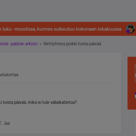
in luku -moodissa, kunnes sulkeutuu kokonaan lokakuussa
stele -palstan arkisto
Nettiyhteys poikki toista päivää
selukertaa
toista päivää, miksi ei tule väliaikatietoa?
Jaa