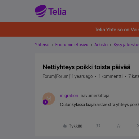
Telia Yhteisö on Va
Yhteisö
Foorumin etusivu
Arkisto
Kysy ja kesku
Nettiyhteys poikki toista päivää
Forum|Forum|11 years ago
1 kommentti
7 kat
migration
Savumerkittäjä
M
Oulunkylässä laajakaistaextra yhteys poikki 
Tykkää