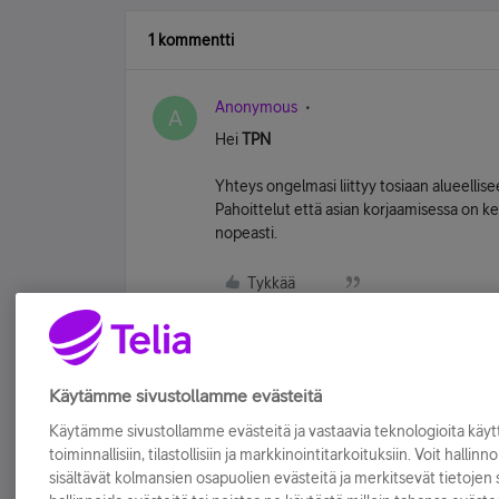
1 kommentti
Anonymous
A
Hei
TPN
Yhteys ongelmasi liittyy tosiaan alueellise
Pahoittelut että asian korjaamisessa on k
nopeasti.
Tykkää
Käytämme sivustollamme evästeitä
Käytämme sivustollamme evästeitä ja vastaavia teknologioita kä
toiminnallisiin, tilastollisiin ja markkinointitarkoituksiin. Voit hallinn
sisältävät kolmansien osapuolien evästeitä ja merkitsevät tietojen si