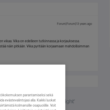
Forum|Forum|13 years ago
en vikaa. Vika on edelleen tutkinnassa ja korjauksessa.
estää näin pitkään. Vika pyritään korjaamaan mahdollisimman
yttökokemuksen parantamiseksi sekä
oida evästevalintojasi alla. Kaikki luokat
irtämistä kolmansille osapuolille. Voit