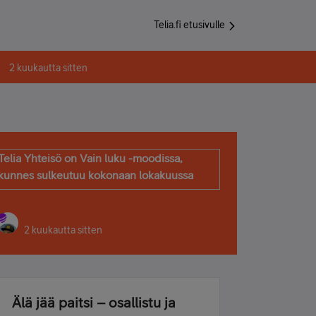
Telia.fi etusivulle
2 kuukautta sitten
Telia Yhteisö on Vain luku -moodissa,
kunnes sulkeutuu kokonaan lokakuussa
2 kuukautta sitten
Älä jää paitsi – osallistu ja