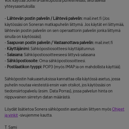
Voit käyttää Sonera-sähköpostia puhelimellasi, seuraavilla
yhteysasetuksilla:
-
Lähtevän postin palvelin / Lähtevä palvelin:
mail.inet.fi (Jos
käytössäsi on Soneran matkapuhelin liittymä. Jos käytät eri liittymää,
lähtevän postin palvelin on sen operaattorin palvelin jonka liittymä
sinulla on käytössäsi).
-
Saapuvan postin palvelin / Vastaanottava palvelin:
mail.inet.fi
-
Käyttäjänimi:
Sähköpostiosoitteesi käyttäjätunnus
-
Salasana:
Sähköpostiosoitteeseesi liittyvä salasana
-
Sähköpostiosoite:
Oma sähköpostiosoitteesi.
-
Postilaatikon tyyppi:
POP3 (myös IMAP:ia on mahdollista käyttää).
Sähköpostin hakuasetuksissa kannattaa olla käytössä asetus, jossa
puhelin noutaa viesteistä ensin vain otsikot, jos käytössäsi on
tiedonsiirtopalvelu (esim. Data Porras), jossa palvelun hinta on
riippuvainen siirretyn datan määrästä.
Löydät lisätietoa Sonera sähköpostin asetuksiin liittyen myös
Ohjeet
ja vinkit
-sivujemme kautta.
T. Sami