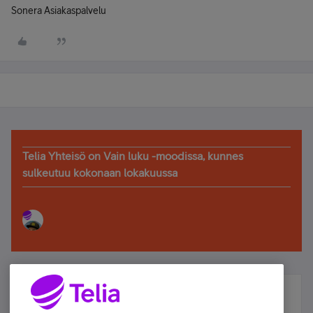
Sonera Asiakaspalvelu
Telia Yhteisö on Vain luku -moodissa, kunnes
sulkeutuu kokonaan lokakuussa
Älä jää paitsi – osallistu ja voita!