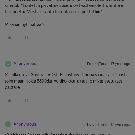
siinä luki "Luotetun palvelimen asetukset vastaanotettu, mutta ei
tallennettu. Viestiä ei voitu todentaa ja se poistettiin".
Mikähän nyt mättää ?
Anonymous
Forum|Forum|17 years ago
A
Minulla on siis Soneran ADSL. En löytänyt keinoa saada sähköpostia
toimimaan Nokia 5800:lla. Voisiko joku laittaa toimivat asetukset
palstalle.
Anonymous
Forum|Forum|17 years ago
A