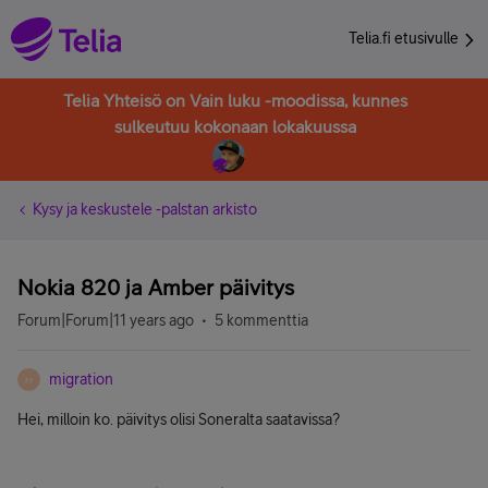
Telia.fi etusivulle
Telia Yhteisö on Vain luku -moodissa, kunnes
sulkeutuu kokonaan lokakuussa
Kysy ja keskustele -palstan arkisto
Nokia 820 ja Amber päivitys
Forum|Forum|11 years ago
5 kommenttia
migration
M
Hei, milloin ko. päivitys olisi Soneralta saatavissa?