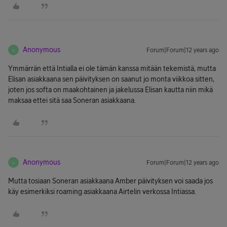
Anonymous
Forum|Forum|12 years ago
A
Ymmärrän että Intialla ei ole tämän kanssa mitään tekemistä, mutta
Elisan asiakkaana sen päivityksen on saanut jo monta viikkoa sitten,
joten jos softa on maakohtainen ja jakelussa Elisan kautta niin mikä
maksaa ettei sitä saa Soneran asiakkaana.
Anonymous
Forum|Forum|12 years ago
A
Mutta tosiaan Soneran asiakkaana Amber päivityksen voi saada jos
käy esimerkiksi roaming asiakkaana Airtelin verkossa Intiassa.