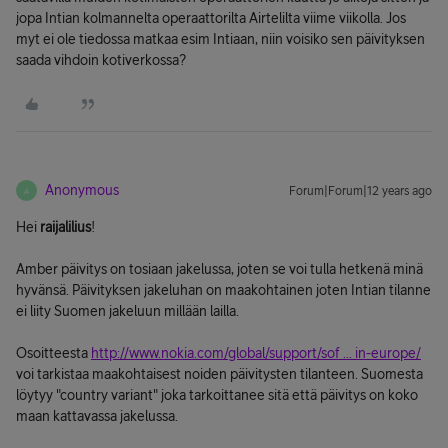
jopa Intian kolmannelta operaattorilta Airtelilta viime viikolla. Jos
myt ei ole tiedossa matkaa esim Intiaan, niin voisiko sen päivityksen
saada vihdoin kotiverkossa?
Anonymous
Forum|Forum|12 years ago
A
Hei
raijalilius
!
Amber päivitys on tosiaan jakelussa, joten se voi tulla hetkenä minä
hyvänsä. Päivityksen jakeluhan on maakohtainen joten Intian tilanne
ei liity Suomen jakeluun millään lailla.
Osoitteesta
http://www.nokia.com/global/support/sof ... in-europe/
voi tarkistaa maakohtaisest noiden päivitysten tilanteen. Suomesta
löytyy "country variant" joka tarkoittanee sitä että päivitys on koko
maan kattavassa jakelussa.