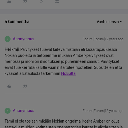
5 kommenttia
Vanhin ensin
Anonymous
Forum|Forum|12 years ago
A
Hei kmji:
Päivitykset tulevat laitevalmistajan eli tässä tapauksessa
Nokian puolelta ja tietojemme mukaan Amber-päivitykset ovat
menossa ja moni on ilmoituksen jo puhelimeen saanut. Päivitykset
eivät tule kerralla kaikille vaan niitä tulee ripotellen. Suosittelen että
kysäiset aikataulusta tarkemmin
Nokialta.
Anonymous
Forum|Forum|12 years ago
A
Tämä ei ole tosiaan mikään Nokian ongelma, koska Amber on ollut
saatavilla muiden kotimaisten operaattorien kautta jo aikoja sitten ja