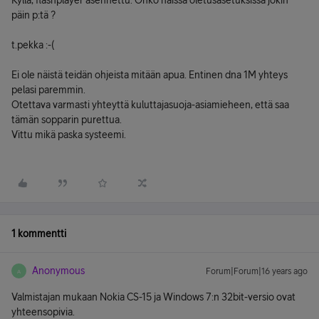
Kyllä, flashplayer asennettu. Onko näissä oletusasetuksissa jokin
päin p:tä ?
t.pekka :-(
Ei ole näistä teidän ohjeista mitään apua. Entinen dna 1M yhteys
pelasi paremmin.
Otettava varmasti yhteyttä kuluttajasuoja-asiamieheen, että saa
tämän sopparin purettua.
Vittu mikä paska systeemi.
1 kommentti
Anonymous
Forum|Forum|16 years ago
A
Valmistajan mukaan Nokia CS-15 ja Windows 7:n 32bit-versio ovat
yhteensopivia.