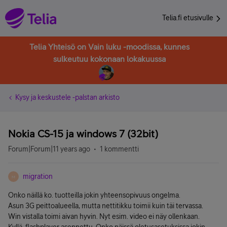
Telia.fi etusivulle
Telia Yhteisö on Vain luku -moodissa, kunnes
sulkeutuu kokonaan lokakuussa
Kysy ja keskustele -palstan arkisto
Nokia CS-15 ja windows 7 (32bit)
Forum|Forum|11 years ago
1 kommentti
migration
M
Onko näillä ko. tuotteilla jokin yhteensopivuus ongelma.
Asun 3G peittoalueella, mutta nettitikku toimii kuin täi tervassa.
Win vistalla toimi aivan hyvin. Nyt esim. video ei näy ollenkaan.