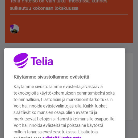
Telia Yhteisö on Vain luku -moodissa, kunnes
sulkeutuu kokonaan lokakuussa
Älä jää paitsi – osallistu ja voita!
Tilaa Telian uutiskirje ja olet mukana arvonnassa.
Käytämme sivustollamme evästeitä
Samalla saat parhaat asiakasedut suoraan
Käytämme sivustollamme evästeitä ja vastaavia
sähköpostiisi.
teknologioita käyttökokemuksen parantamiseksi sekä
toiminnallisiin, tilastollisiin ja markkinointitarkoituksiin.
Voit hallinnoida evästevalintojasi alla. Kaikki luokat
Tilaa nyt
sisältävät kolmansien osapuolien evästeitä ja
merkitsevät tietojen siirtämistä kolmansille osapuolille.
Voit hallinnoida evästeitä tai poistaa ne käytöstä
milloin tahansa evästeasetuksissa. Lisätietoja