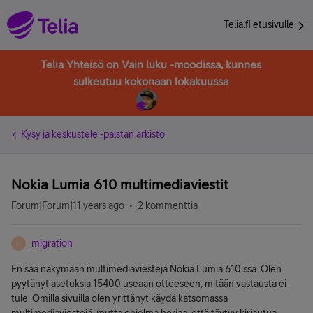
Telia.fi etusivulle
Telia Yhteisö on Vain luku -moodissa, kunnes
sulkeutuu kokonaan lokakuussa
Kysy ja keskustele -palstan arkisto
Nokia Lumia 610 multimediaviestit
Forum|Forum|11 years ago
2 kommenttia
migration
M
En saa näkymään multimediaviestejä Nokia Lumia 610:ssa. Olen
pyytänyt asetuksia 15400 useaan otteeseen, mitään vastausta ei
tule. Omilla sivuilla olen yrittänyt käydä katsomassa