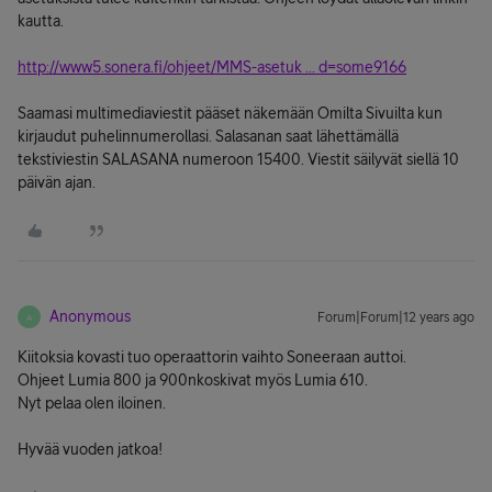
kautta.
http://www5.sonera.fi/ohjeet/MMS-asetuk ... d=some9166
Saamasi multimediaviestit pääset näkemään Omilta Sivuilta kun
kirjaudut puhelinnumerollasi. Salasanan saat lähettämällä
tekstiviestin SALASANA numeroon 15400. Viestit säilyvät siellä 10
päivän ajan.
Anonymous
Forum|Forum|12 years ago
A
Kiitoksia kovasti tuo operaattorin vaihto Soneeraan auttoi.
Ohjeet Lumia 800 ja 900nkoskivat myös Lumia 610.
Nyt pelaa olen iloinen.
Hyvää vuoden jatkoa!