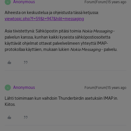
Anonymous
Forum|Forum|15 years ago
A
Aiheesta on keskustelua ja ohjeistusta tässä ketjussa:
viewtopic.php?f=59&t=947&hilit=messaging
Asia tiivistettynä: Sähköpostin pitäisi toimia
Nokia Messaging
-
palvelun kanssa, kunhan kaikki kyseista sähköpostiosoitetta
käyttävät ohjelmat ottavat palvelvelimeen yhteyttä IMAP-
protokollaa käyttäen, mukaan lukien
Nokia Messaging
- palvelu.
Anonymous
Forum|Forum|15 years ago
A
Lähti toimimaan kun vaihdoin Thunderbirdin asetuksiin IMAP:in.
Kiitos.