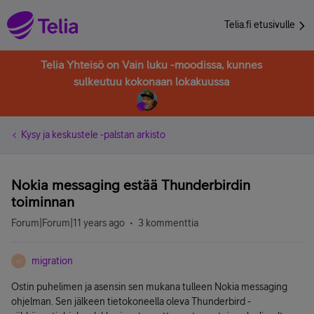
Telia.fi etusivulle
Telia Yhteisö on Vain luku -moodissa, kunnes
sulkeutuu kokonaan lokakuussa
Kysy ja keskustele -palstan arkisto
Nokia messaging estää Thunderbirdin
toiminnan
Forum|Forum|11 years ago
3 kommenttia
migration
M
Ostin puhelimen ja asensin sen mukana tulleen Nokia messaging
ohjelman. Sen jälkeen tietokoneella oleva Thunderbird -