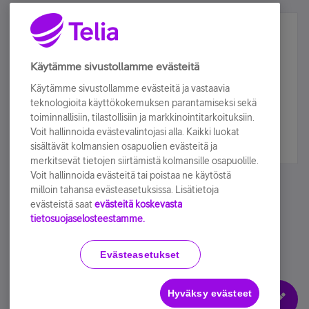
Älä jää paitsi – osallistu ja voita!
Tilaa Telian uutiskirje ja olet mukana arvonnassa.
Käytämme sivustollamme evästeitä
Samalla saat parhaat asiakasedut suoraan
Käytämme sivustollamme evästeitä ja vastaavia
sähköpostiisi.
teknologioita käyttökokemuksen parantamiseksi sekä
toiminnallisiin, tilastollisiin ja markkinointitarkoituksiin.
Voit hallinnoida evästevalintojasi alla. Kaikki luokat
Tilaa nyt
sisältävät kolmansien osapuolien evästeitä ja
merkitsevät tietojen siirtämistä kolmansille osapuolille.
Voit hallinnoida evästeitä tai poistaa ne käytöstä
milloin tahansa evästeasetuksissa. Lisätietoja
evästeistä saat
evästeitä koskevasta
tietosuojaselosteestamme.
Käyttöehdot
Accessibility statement
Evästeasetukset
Hyväksy evästeet
Evästeasetukset