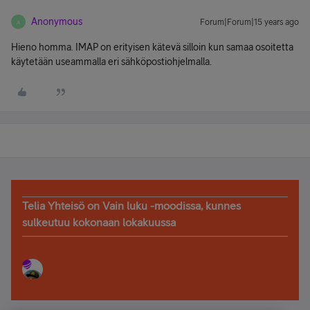
Anonymous
Forum|Forum|15 years ago
A
Hieno homma. IMAP on erityisen kätevä silloin kun samaa osoitetta
käytetään useammalla eri sähköpostiohjelmalla.
Telia Yhteisö on Vain luku -moodissa, kunnes
sulkeutuu kokonaan lokakuussa