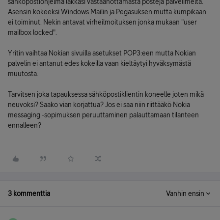
sähköpostiohjelma lakkasi vastaanottamasta posteja palvelimelta.
Asensin kokeeksi Windows Mailin ja Pegasuksen mutta kumpikaan
ei toiminut. Nekin antavat virheilmoituksen jonka mukaan "user
mailbox locked".
Yritin vaihtaa Nokian sivuilla asetukset POP3:een mutta Nokian
palvelin ei antanut edes kokeilla vaan kieltäytyi hyväksymästä
muutosta.
Tarvitsen joka tapauksessa sähköpostiklientin koneelle joten mikä
neuvoksi? Saako vian korjattua? Jos ei saa niin riittääkö Nokia
messaging -sopimuksen peruuttaminen palauttamaan tilanteen
ennalleen?
3 kommenttia
Vanhin ensin