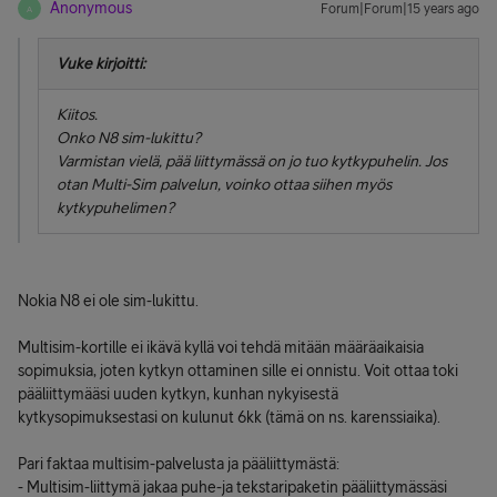
Anonymous
Forum|Forum|15 years ago
A
Vuke kirjoitti:
Kiitos.
Onko N8 sim-lukittu?
Varmistan vielä, pää liittymässä on jo tuo kytkypuhelin. Jos
otan Multi-Sim palvelun, voinko ottaa siihen myös
kytkypuhelimen?
Nokia N8 ei ole sim-lukittu.
Multisim-kortille ei ikävä kyllä voi tehdä mitään määräaikaisia
sopimuksia, joten kytkyn ottaminen sille ei onnistu. Voit ottaa toki
pääliittymääsi uuden kytkyn, kunhan nykyisestä
kytkysopimuksestasi on kulunut 6kk (tämä on ns. karenssiaika).
Pari faktaa multisim-palvelusta ja pääliittymästä:
- Multisim-liittymä jakaa puhe-ja tekstaripaketin pääliittymässäsi