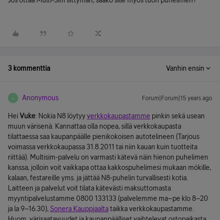
Jos ottaa Multi-Sim liittymän, saako sille myös tuon puhelimen?
3 kommenttia
Vanhin ensin
Anonymous
Forum|Forum|15 years ago
A
Hei
Vuke
: Nokia N8 löytyy
verkkokaupastamme
pinkin sekä usean
muun värisenä. Kannattaa olla nopea, sillä verkkokaupasta
tilattaessa saa kaupanpäälle pienikokoisen autotelineen (Tarjous
voimassa verkkokaupassa 31.8.2011 tai niin kauan kuin tuotteita
riittää). Multisim-palvelu on varmasti kätevä näin hienon puhelimen
kanssa, jolloin voit vaikkapa ottaa kakkospuhelimesi mukaan mökille,
kalaan, festareille yms. ja jättää N8-puhelin turvallisesti kotia.
Laitteen ja palvelut voit tilata kätevästi maksuttomasta
myyntipalvelustamme 0800 133133 (palvelemme ma–pe klo 8–20
ja la 9–16.30),
Sonera Kauppiaalta
taikka verkkokaupastamme.
Huom. värisaatavuudet ja kaupanpäälliset vaihtelevat ostopaikasta