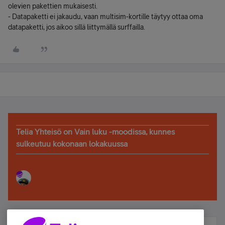
olevien pakettien mukaisesti.
- Datapaketti ei jakaudu, vaan multisim-kortille täytyy ottaa oma
datapaketti, jos aikoo sillä liittymällä surffailla.
Telia Yhteisö on Vain luku -moodissa, kunnes
sulkeutuu kokonaan lokakuussa