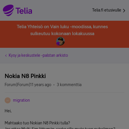
Telia.fi etusivulle
Telia Yhteisö on Vain luku -moodissa, kunnes
sulkeutuu kokonaan lokakuussa
Kysy ja keskustele -palstan arkisto
Nokia N8 Pinkki
Forum|Forum|11 years ago
3 kommenttia
migration
M
Hei,
Mahtaako tuo Nokian N8 Pinkki tulla?