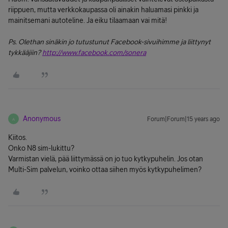
riippuen, mutta verkkokaupassa oli ainakin haluamasi pinkki ja
mainitsemani autoteline. Ja eiku tilaamaan vai mitä!
Ps. Olethan sinäkin jo tutustunut Facebook-sivuihimme ja liittynyt
tykkääjiin?
http://www.facebook.com/sonera
Anonymous
Forum|Forum|15 years ago
A
Kiitos.
Onko N8 sim-lukittu?
Varmistan vielä, pää liittymässä on jo tuo kytkypuhelin. Jos otan
Multi-Sim palvelun, voinko ottaa siihen myös kytkypuhelimen?