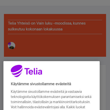
Telia Yhteisö on Vain luku -moodissa, kunnes
sulkeutuu kokonaan lokakuussa
Älä jää paitsi – osallistu ja voita!
Tilaa Telian uutiskirje ja olet mukana arvonnassa.
Käytämme sivustollamme evästeitä
Samalla saat parhaat asiakasedut suoraan
Käytämme sivustollamme evästeitä ja vastaavia
sähköpostiisi.
teknologioita käyttökokemuksen parantamiseksi sekä
toiminnallisiin, tilastollisiin ja markkinointitarkoituksiin.
Voit hallinnoida evästevalintojasi alla. Kaikki luokat
Tilaa nyt