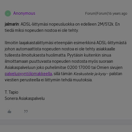
Anonymous
Forum|Forum|16 years ago
A
jalmarin
: ADSL-liittymäsi nopeusluokka on edelleen 2M/512k. En
tiedä miksi nopeuden nostoa ei ole tehty.
Ilmoitin laajakaistaliittymäsi eteenpäin esimerkkinä ADSL-liittymästä
johon automaattista nopeuden nostoa ei ole tehty asiakkaalle
tulleesta ilmoituksesta huolimatta. Pyytäisin kuitenkin sinua
ilmoittamaan puuttuvasta nopeuden nostosta myös suoraan
Asiakaspalveluun joko puhelimitse 0200 17000 tai Omien sivujen
palvelupyyntölomakkeella
, sillä tämän
Keskustele ja kysy
- palstan
viestien perusteella ei liittymiin tehdä muutoksia.
T. Tapio
Sonera Asiakaspalvelu