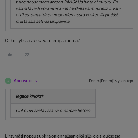
tulee nousemaan arvoon 24/10M ja hinta ei muutu. En
valitettavasti voi kuitenkaan täydellä varmuudella luvata
että automaattinen nopeuden nosto koskee liitymääsi,
mutta asia selviää lähipäivinä.
Onko nyt saatavissa varmempaa tietoa?
Anonymous
Forum|Forum|16 years ago
A
legace kirjoitti:
Onko nyt saatavissa varmempaa tietoa?
Liittymäsi nopeusluokka on ennallaan eikä sille ole tilauksessa