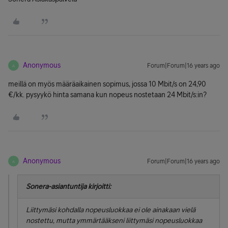
Anonymous
Forum|Forum|16 years ago
A
meillä on myös määräaikainen sopimus, jossa 10 Mbit/s on 24,90
€/kk. pysyykö hinta samana kun nopeus nostetaan 24 Mbit/s:in?
Anonymous
Forum|Forum|16 years ago
A
Sonera-asiantuntija kirjoitti:
Liittymäsi kohdalla nopeusluokkaa ei ole ainakaan vielä
nostettu, mutta
ymmärtääkseni
liittymäsi nopeusluokkaa