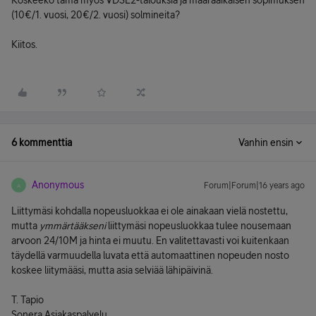
Koskeeko tämä myös VDSL2-talouksia ja määräaikaisen sopimuksen
(10€/1. vuosi, 20€/2. vuosi) solmineita?
Kiitos.
6 kommenttia
Vanhin ensin
Anonymous
Forum|Forum|16 years ago
A
Liittymäsi kohdalla nopeusluokkaa ei ole ainakaan vielä nostettu,
mutta
ymmärtääkseni
liittymäsi nopeusluokkaa tulee nousemaan
arvoon 24/10M ja hinta ei muutu. En valitettavasti voi kuitenkaan
täydellä varmuudella luvata että automaattinen nopeuden nosto
koskee liitymääsi, mutta asia selviää lähipäivinä.
T. Tapio
Sonera Asiakaspalvelu