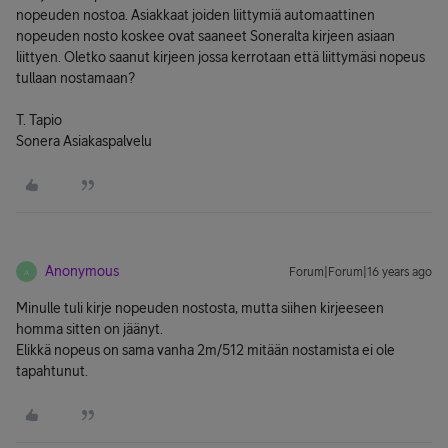
nopeuden nostoa. Asiakkaat joiden liittymiä automaattinen
nopeuden nosto koskee ovat saaneet Soneralta kirjeen asiaan
liittyen. Oletko saanut kirjeen jossa kerrotaan että liittymäsi nopeus
tullaan nostamaan?
T. Tapio
Sonera Asiakaspalvelu
Anonymous
Forum|Forum|16 years ago
A
Minulle tuli kirje nopeuden nostosta, mutta siihen kirjeeseen
homma sitten on jäänyt.
Elikkä nopeus on sama vanha 2m/512 mitään nostamista ei ole
tapahtunut.