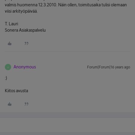
valmis huomenna 12.3.2010. Näin ollen, toimitusaika tulisi olemaan
viisi arkityöpäivää.
T. Lauri
Sonera Asiakaspalvelu
Anonymous
Forum|Forum|16 years ago
A
:)
Kiitos avusta