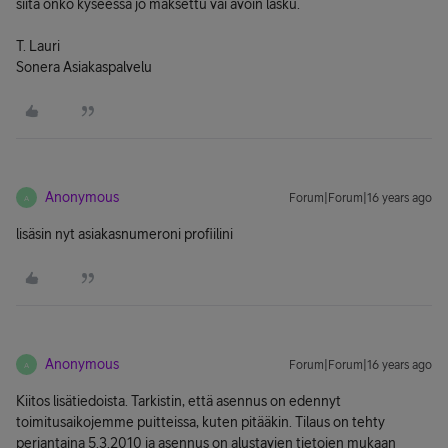
siitä onko kyseessä jo maksettu vai avoin lasku.
T. Lauri
Sonera Asiakaspalvelu
Anonymous
Forum|Forum|16 years ago
A
lisäsin nyt asiakasnumeroni profiilini
Anonymous
Forum|Forum|16 years ago
A
Kiitos lisätiedoista. Tarkistin, että asennus on edennyt
toimitusaikojemme puitteissa, kuten pitääkin. Tilaus on tehty
perjantaina 5.3.2010 ja asennus on alustavien tietojen mukaan