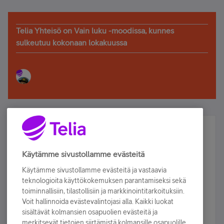
Telia Yhteisö on Vain luku -moodissa, kunnes
sulkeutuu kokonaan lokakuussa
Älä jää paitsi – osallistu ja voita!
Tilaa Telian uutiskirje ja olet mukana arvonnassa.
Käytämme sivustollamme evästeitä
Samalla saat parhaat asiakasedut suoraan
Käytämme sivustollamme evästeitä ja vastaavia
sähköpostiisi.
teknologioita käyttökokemuksen parantamiseksi sekä
toiminnallisiin, tilastollisiin ja markkinointitarkoituksiin.
Voit hallinnoida evästevalintojasi alla. Kaikki luokat
Tilaa nyt
sisältävät kolmansien osapuolien evästeitä ja
merkitsevät tietojen siirtämistä kolmansille osapuolille.