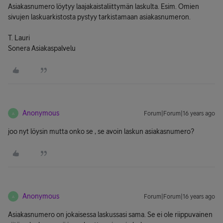
Asiakasnumero löytyy laajakaistaliittymän laskulta. Esim. Omien
sivujen laskuarkistosta pystyy tarkistamaan asiakasnumeron.
T. Lauri
Sonera Asiakaspalvelu
Anonymous
Forum|Forum|16 years ago
A
joo nyt löysin mutta onko se , se avoin laskun asiakasnumero?
Anonymous
Forum|Forum|16 years ago
A
Asiakasnumero on jokaisessa laskussasi sama. Se ei ole riippuvainen