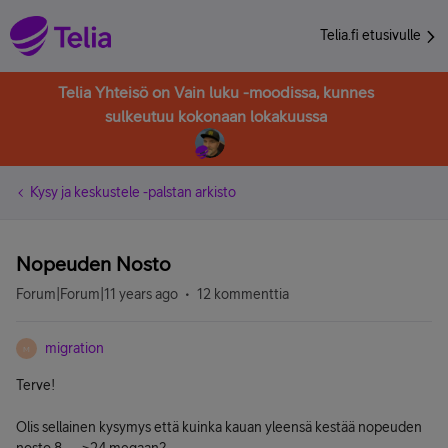
Telia.fi etusivulle
Telia Yhteisö on Vain luku -moodissa, kunnes
sulkeutuu kokonaan lokakuussa
Kysy ja keskustele -palstan arkisto
Nopeuden Nosto
Forum|Forum|11 years ago
12 kommenttia
migration
M
Terve!
Olis sellainen kysymys että kuinka kauan yleensä kestää nopeuden