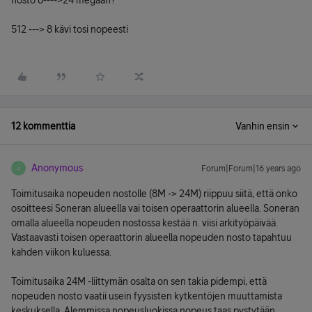
nosto 8---->24 megaan?
512 ---> 8 kävi tosi nopeesti
12 kommenttia
Vanhin ensin
Anonymous
Forum|Forum|16 years ago
A
Toimitusaika nopeuden nostolle (8M -> 24M) riippuu siitä, että onko
osoitteesi Soneran alueella vai toisen operaattorin alueella. Soneran
omalla alueella nopeuden nostossa kestää n. viisi arkityöpäivää.
Vastaavasti toisen operaattorin alueella nopeuden nosto tapahtuu
kahden viikon kuluessa.
Toimitusaika 24M -liittymän osalta on sen takia pidempi, että
nopeuden nosto vaatii usein fyysisten kytkentöjen muuttamista
keskuksella. Alemmissa nopeusluokissa nopeus taas pystytään