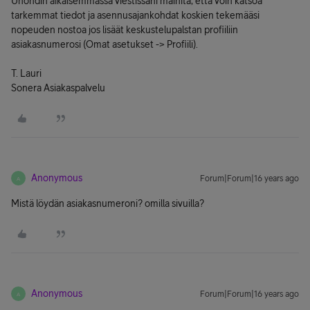
Unohdin aikaisemmassa viestissäni mainita, että voin katsoa
tarkemmat tiedot ja asennusajankohdat koskien tekemääsi
nopeuden nostoa jos lisäät keskustelupalstan profiiliin
asiakasnumerosi (Omat asetukset -> Profiili).
T. Lauri
Sonera Asiakaspalvelu
Anonymous
Forum|Forum|16 years ago
A
Mistä löydän asiakasnumeroni? omilla sivuilla?
Anonymous
Forum|Forum|16 years ago
A