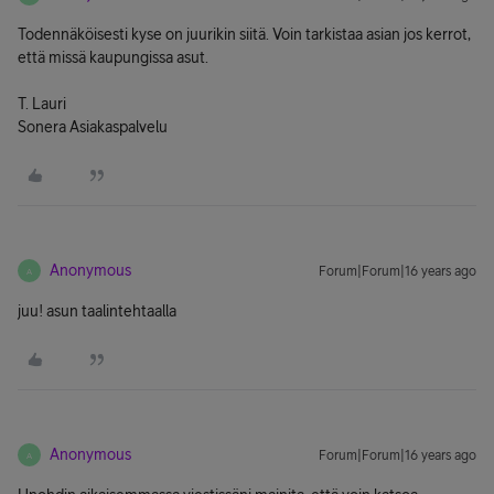
Todennäköisesti kyse on juurikin siitä. Voin tarkistaa asian jos kerrot,
että missä kaupungissa asut.
T. Lauri
Sonera Asiakaspalvelu
Anonymous
Forum|Forum|16 years ago
A
juu! asun taalintehtaalla
Anonymous
Forum|Forum|16 years ago
A