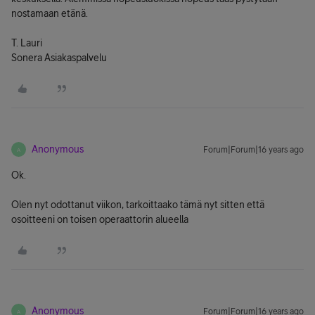
nostamaan etänä.
T. Lauri
Sonera Asiakaspalvelu
Anonymous
Forum|Forum|16 years ago
A
Ok.
Olen nyt odottanut viikon, tarkoittaako tämä nyt sitten että
osoitteeni on toisen operaattorin alueella
Anonymous
Forum|Forum|16 years ago
A