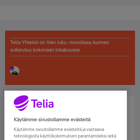
Telia Yhteisö on Vain luku -moodissa, kunnes
sulkeutuu kokonaan lokakuussa
Älä jää paitsi – osallistu ja voita!
Tilaa Telian uutiskirje ja olet mukana arvonnassa.
Käytämme sivustollamme evästeitä
Samalla saat parhaat asiakasedut suoraan
Käytämme sivustollamme evästeitä ja vastaavia
sähköpostiisi.
teknologioita käyttökokemuksen parantamiseksi sekä