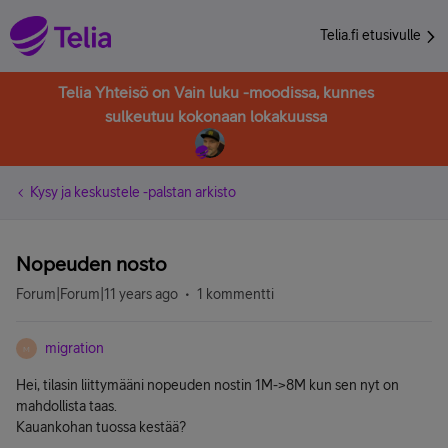
Telia.fi etusivulle
Telia Yhteisö on Vain luku -moodissa, kunnes
sulkeutuu kokonaan lokakuussa
Kysy ja keskustele -palstan arkisto
Nopeuden nosto
Forum|Forum|11 years ago
1 kommentti
migration
M
Hei, tilasin liittymääni nopeuden nostin 1M->8M kun sen nyt on
mahdollista taas.
Kauankohan tuossa kestää?