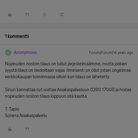
1 kommentti
Anonymous
Forum|Forum|16 years ago
A
Nopeuden noston tilaus on tullut järjestelmäämme, mutta jostain
syystä tilaus on tiedoiltaan vajaa. Ilmeisesti on ollut jotain ongelmaa
verkkokaupan toiminnassa silloin kun tilaus on lähetetty.
Sinun kannattaa nyt soittaa Asiakaspalveluun 0200 17000 ja hoitaa
nopeuden noston tilaus loppuun sitä kautta.
T. Tapio
Sonera Asiakaspalvelu