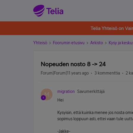
Telia Yhteisö on Va
Yhteisö
Foorumin etusivu
Arkisto
Kysy ja kesku
Nopeuden nosto 8 -> 24
Forum|Forum|11 years ago
3 kommenttia
2 k
migration
Savumerkittäjä
M
Hei
Kysyisin, että kuinka menee jos nosta om
sopimus loppuun asti, ettei vaan tule uut
-Jakke-