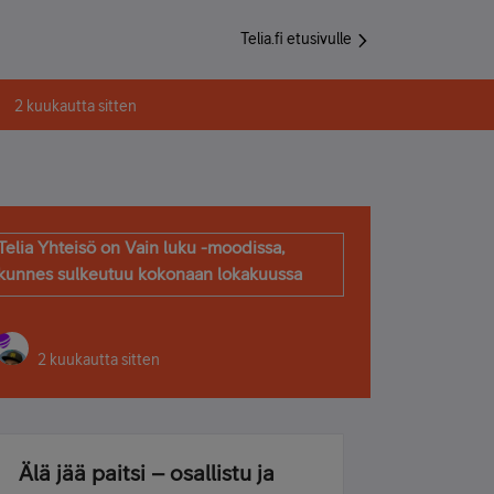
Telia.fi etusivulle
2 kuukautta sitten
Telia Yhteisö on Vain luku -moodissa,
kunnes sulkeutuu kokonaan lokakuussa
2 kuukautta sitten
Älä jää paitsi – osallistu ja