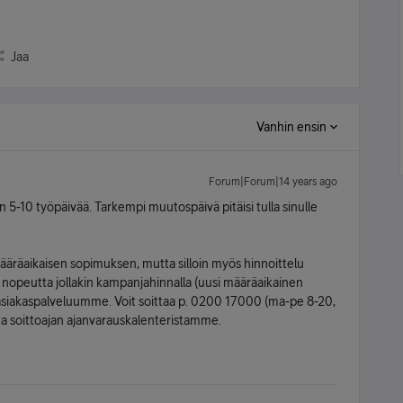
Jaa
Vanhin ensin
Forum|Forum|14 years ago
-10 työpäivää. Tarkempi muutospäivä pitäisi tulla sinulle
räaikaisen sopimuksen, mutta silloin myös hinnoittelu
aa nopeutta jollakin kampanjahinnalla (uusi määräaikainen
asiakaspalveluumme. Voit soittaa p. 0200 17000 (ma-pe 8-20,
ta soittoajan ajanvarauskalenteristamme.