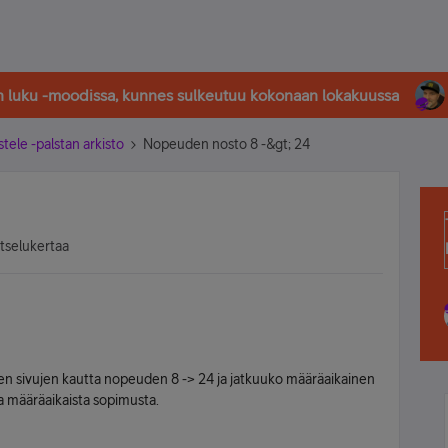
in luku -moodissa, kunnes sulkeutuu kokonaan lokakuussa
stele -palstan arkisto
Nopeuden nosto 8 -&gt; 24
atselukertaa
ien sivujen kautta nopeuden 8 -> 24 ja jatkuuko määräaikainen
ta määräaikaista sopimusta.