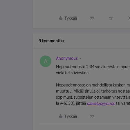
Tykkää
3 kommenttia
Anonymous
A
Nopeudennosto 24M vie alueesta riippuen 5
vielä tekstiviestinä.
Nopeudennosto on mahdollista kesken mää
muuttuu. Mikäli sinulla oli tarkoitus nost
sopimus), suosittelen ottamaan yhteyttä 
la 9-16.30), jättää
palvelupyynnön
tai vara
Tykkää