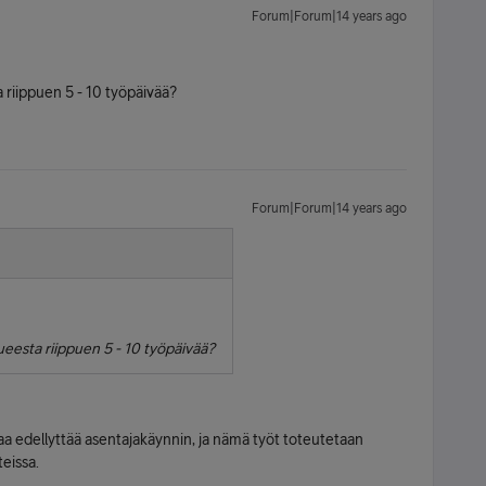
Forum|Forum|14 years ago
 riippuen 5 - 10 työpäivää?
Forum|Forum|14 years ago
eesta riippuen 5 - 10 työpäivää?
a edellyttää asentajakäynnin, ja nämä työt toteutetaan
eissa.