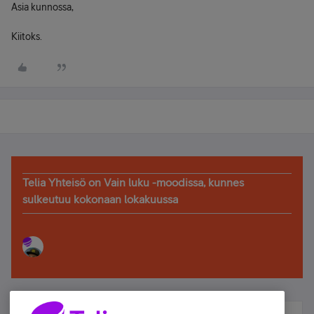
Asia kunnossa,
Kiitoks.
Telia Yhteisö on Vain luku -moodissa, kunnes
sulkeutuu kokonaan lokakuussa