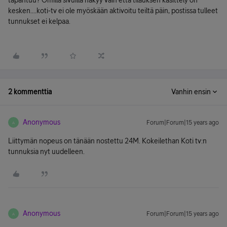
tapahtuu? Omilla sivuilla näkyy vain että tilauksen käsittely on
kesken....koti-tv ei ole myöskään aktivoitu teiltä päin, postissa tulleet
tunnukset ei kelpaa.
2 kommenttia
Vanhin ensin
Anonymous
Forum|Forum|15 years ago
A
Liittymän nopeus on tänään nostettu 24M. Kokeilethan Koti tv:n
tunnuksia nyt uudelleen.
Anonymous
Forum|Forum|15 years ago
A