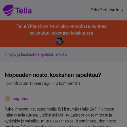
Telia.fi etusivulle
Telia Yhteisö on Vain luku -moodissa, kunnes
sulkeutuu kokonaan lokakuussa
Kysy ja keskustele -palstan arkisto
Nopeuden nosto, koskahan tapahtuu?
Forum|Forum|11 years ago
2 kommenttia
migration
M
Puhelinmyynti kauppasi meille 8/1 liittymän tilalle 24/1:n vitosen
lisämaksulla kuussa. Lisäksi tuli koti-tv. Laitteet on toimitettu ja
kytkinkin jo valmiiksi, mutta koskahan se liittymänopeuden nosto