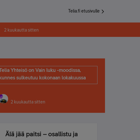
Telia.fi etusivulle
2 kuukautta sitten
Telia Yhteisö on Vain luku -moodissa,
kunnes sulkeutuu kokonaan lokakuussa
2 kuukautta sitten
Älä jää paitsi – osallistu ja