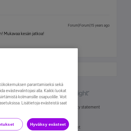
Forum|Forum|15 years ago
on! Mukavaa kesän jatkoa!
yttökokemuksen parantamiseksi sekä
oida evästevalintojasi alla. Kaikki luokat
irtämistä kolmansille osapuolille. Voit
asetuksissa. Lisätietoja evästeistä saat
Käyttöehdot
Accessibility statement
etukset
Hyväksy evästeet
Evästeasetukset