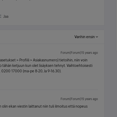
Jaa
Vanhin ensin
Forum|Forum|15 years ago
asetukset > Profiili > Asiakasnumero) tietoihin, niin voin
ko tähän ketjuun kun olet lisäyksen tehnyt. Vaihtoehtoisesti
. 0200 17000 (ma-pe 8-20, la 9-16.30).
Forum|Forum|15 years ago
in ekan viestin laittanut niin tuli ilmoitus että nopeus