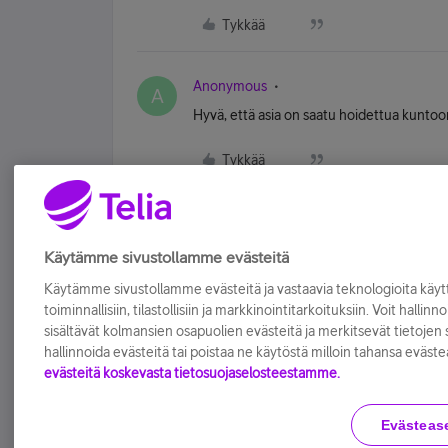
Tykkää
Anonymous
A
Hyvä, että asia on saatu hoidettua kunto
Tykkää
Käytämme sivustollamme evästeitä
Käytämme sivustollamme evästeitä ja vastaavia teknologioita kä
toiminnallisiin, tilastollisiin ja markkinointitarkoituksiin. Voit hallinn
sisältävät kolmansien osapuolien evästeitä ja merkitsevät tietojen si
hallinnoida evästeitä tai poistaa ne käytöstä milloin tahansa eväste
evästeitä koskevasta tietosuojaselosteestamme.
Evästeas