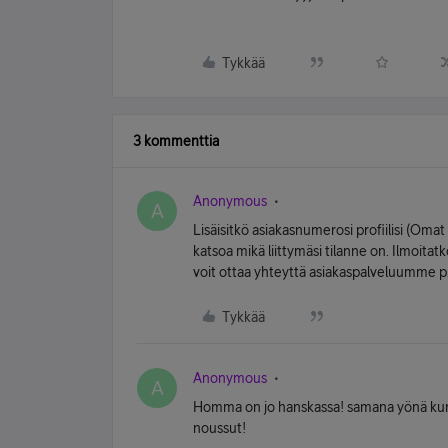
Tykkää
3 kommenttia
Anonymous
A
Lisäisitkö asiakasnumerosi profiilisi (Omat 
katsoa mikä liittymäsi tilanne on. Ilmoitat
voit ottaa yhteyttä asiakaspalveluumme p
Tykkää
Anonymous
A
Homma on jo hanskassa! samana yönä kun ol
noussut!