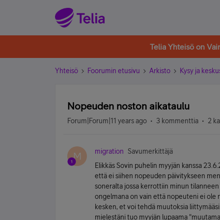
Telia Yhteisö on Va
Yhteisö
Foorumin etusivu
Arkisto
Kysy ja kesku
Nopeuden noston aikataulu
Forum|Forum|11 years ago
3 kommenttia
2 k
migration
Savumerkittäjä
M
Elikkäs Sovin puhelin myyjän kanssa 23.6.
että ei siihen nopeuden päivitykseen mene
soneralta jossa kerrottiin minun tilanne
ongelmana on vain että nopeuteni ei ole nou
kesken, et voi tehdä muutoksia liittymä
mielestäni tuo myyjän lupaama "muutama" p