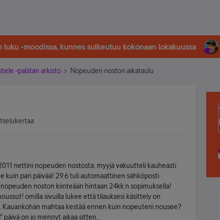
in luku -moodissa, kunnes sulkeutuu kokonaan lokakuussa
stele -palstan arkisto
Nopeuden noston aikataulu
atselukertaa
2011 nettini nopeuden nostosta. myyjä vakuutteli kauheasti
 kuin pari päivää! 29.6 tuli automaattinen sähköposti
en nopeuden noston kiinteään hintaan 24kk:n sopimuksella!
ssut! omilla sivuilla lukee että tilauksesi käsittely on
äsi. Kauankohan mahtaa kestää ennen kuin nopeuteni nousee?
äivä on jo mennyt aikaa sitten...