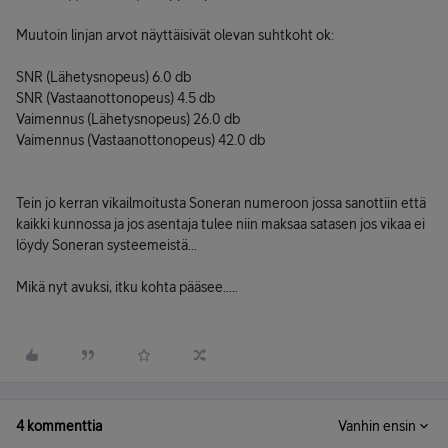
Muutoin linjan arvot näyttäisivät olevan suhtkoht ok:
SNR (Lähetysnopeus) 6.0 db
SNR (Vastaanottonopeus) 4.5 db
Vaimennus (Lähetysnopeus) 26.0 db
Vaimennus (Vastaanottonopeus) 42.0 db
Tein jo kerran vikailmoitusta Soneran numeroon jossa sanottiin että
kaikki kunnossa ja jos asentaja tulee niin maksaa satasen jos vikaa ei
löydy Soneran systeemeistä...
Mikä nyt avuksi, itku kohta pääsee.....
4 kommenttia
Vanhin ensin