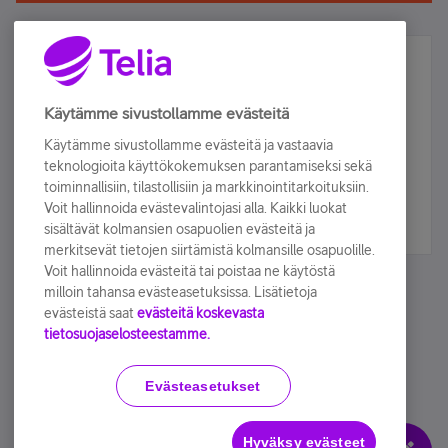
Älä jää paitsi – osallistu ja voita!
Tilaa Telian uutiskirje ja olet mukana arvonnassa.
Käytämme sivustollamme evästeitä
Samalla saat parhaat asiakasedut suoraan
Käytämme sivustollamme evästeitä ja vastaavia
sähköpostiisi.
teknologioita käyttökokemuksen parantamiseksi sekä
toiminnallisiin, tilastollisiin ja markkinointitarkoituksiin.
Voit hallinnoida evästevalintojasi alla. Kaikki luokat
Tilaa nyt
sisältävät kolmansien osapuolien evästeitä ja
merkitsevät tietojen siirtämistä kolmansille osapuolille.
Voit hallinnoida evästeitä tai poistaa ne käytöstä
milloin tahansa evästeasetuksissa. Lisätietoja
evästeistä saat
evästeitä koskevasta
tietosuojaselosteestamme.
Käyttöehdot
Accessibility statement
Evästeasetukset
Hyväksy evästeet