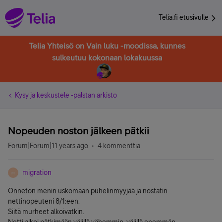
Telia.fi etusivulle
Telia Yhteisö on Vain luku -moodissa, kunnes
sulkeutuu kokonaan lokakuussa
Kysy ja keskustele -palstan arkisto
Nopeuden noston jälkeen pätkii
Forum|Forum|11 years ago
4 kommenttia
migration
M
Onneton menin uskomaan puhelinmyyjää ja nostatin
nettinopeuteni 8/1:een.
Siitä murheet alkoivatkin.