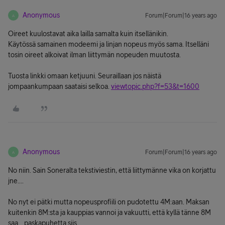
Anonymous
Forum|Forum|16 years ago
A
Oireet kuulostavat aika lailla samalta kuin itsellänikin.
Käytössä samainen modeemi ja linjan nopeus myös sama. Itselläni
tosin oireet alkoivat ilman liittymän nopeuden muutosta.
Tuosta linkki omaan ketjuuni. Seuraillaan jos näistä
jompaankumpaan saataisi selkoa.
viewtopic.php?f=53&t=1600
Anonymous
Forum|Forum|16 years ago
A
No niin. Sain Soneralta tekstiviestin, että liittymänne vika on korjattu
jne....
No nyt ei pätki mutta nopeusprofiili on pudotettu 4M:aan. Maksan
kuitenkin 8M:sta ja kauppias vannoi ja vakuutti, että kyllä tänne 8M
saa....paskapuhetta siis