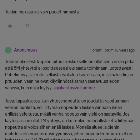
Taidan maksaa siis vain puolet hinnasta...
Anonymous
Forum|Forum|16 years ago
A
Todennäköisesti kuparin pituus keskukselle on ollut sen verran pitkä
että 8M yhteyttä ei osoitteeseesi ole saatu toimimaan luotettavasti.
Puhelinmyyjillä ei ole sellaista työkalua käytössään, millä näkisi linjan
pituuden, vaan he ovat käytännössä saman saatavuustiedon
varassa, kuin mikä löytyy
laajakaistasivuiltamme
.
Tässä tapauksessa, kun yhteysnopeutta on jouduttu rajoittamaan
verkon puolelta, voi liittymän nopeuden laskea vanhaan ilman
erillistä veloitusta, mikäli vanha nopeus vain vielä on saatavilla. Jos
käytössäsi on ollut 1M yhteys, on kuitenkin mahdollista että liittymän
nopeutta ei voida siihen enää laskea. Monella alueella pienin
mahdollinen nopeus uusmyynnissä, johon nopeudenmuutoksetkin