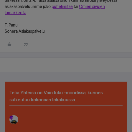
lasketaan, on 2M. Tästä asiasta sinun kannattaa olla yhteydessä
asiakaspalveluumme joko
puhelimitse
tai
Omien sivujen
lomakkeella
.
T. Panu
Sonera Asiakaspalvelu
Telia Yhteisö on Vain luku -moodissa, kunnes
sulkeutuu kokonaan lokakuussa