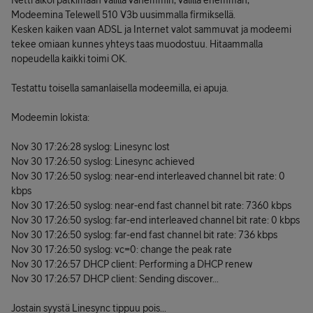
Netti alkoi pätkimään välillä vähemmin, välillä enemmän,
Modeemina Telewell 510 V3b uusimmalla firmiksellä.
Kesken kaiken vaan ADSL ja Internet valot sammuvat ja modeemi
tekee omiaan kunnes yhteys taas muodostuu. Hitaammalla
nopeudella kaikki toimi OK.
Testattu toisella samanlaisella modeemilla, ei apuja.
Modeemin lokista:
Nov 30 17:26:28 syslog: Linesync lost
Nov 30 17:26:50 syslog: Linesync achieved
Nov 30 17:26:50 syslog: near-end interleaved channel bit rate: 0
kbps
Nov 30 17:26:50 syslog: near-end fast channel bit rate: 7360 kbps
Nov 30 17:26:50 syslog: far-end interleaved channel bit rate: 0 kbps
Nov 30 17:26:50 syslog: far-end fast channel bit rate: 736 kbps
Nov 30 17:26:50 syslog: vc=0: change the peak rate
Nov 30 17:26:57 DHCP client: Performing a DHCP renew
Nov 30 17:26:57 DHCP client: Sending discover...
Jostain syystä Linesync tippuu pois...