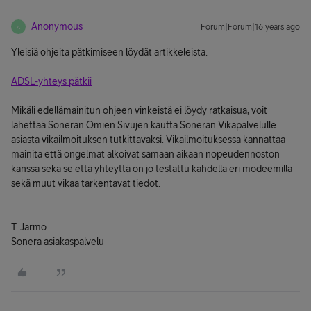
Anonymous
Forum|Forum|16 years ago
A
Yleisiä ohjeita pätkimiseen löydät artikkeleista:
ADSL-yhteys pätkii
Mikäli edellämainitun ohjeen vinkeistä ei löydy ratkaisua, voit
lähettää Soneran Omien Sivujen kautta Soneran Vikapalvelulle
asiasta vikailmoituksen tutkittavaksi. Vikailmoituksessa kannattaa
mainita että ongelmat alkoivat samaan aikaan nopeudennoston
kanssa sekä se että yhteyttä on jo testattu kahdella eri modeemilla
sekä muut vikaa tarkentavat tiedot.
T. Jarmo
Sonera asiakaspalvelu