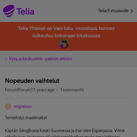
Telia.fi etusivulle
Telia Yhteisö on Vain luku -moodissa, kunnes
sulkeutuu kokonaan lokakuussa
Kysy ja keskustele -palstan arkisto
Nopeuden vaihtelut
Forum|Forum|11 years ago
1 kommentti
migration
M
Tervehdys maailmalta!
Käytän SlingBoxia Keski-Suomessa ja itse olen Espanjassa. Viime