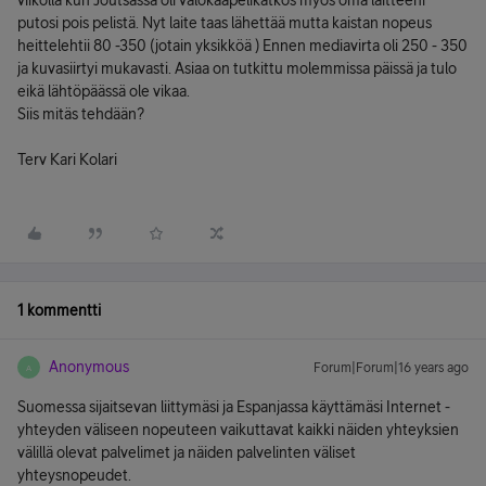
viikolla kun Joutsassa oli valokaapelikatkos myös oma laitteeni
putosi pois pelistä. Nyt laite taas lähettää mutta kaistan nopeus
heittelehtii 80 -350 (jotain yksikköä ) Ennen mediavirta oli 250 - 350
ja kuvasiirtyi mukavasti. Asiaa on tutkittu molemmissa päissä ja tulo
eikä lähtöpäässä ole vikaa.
Siis mitäs tehdään?
Terv Kari Kolari
1 kommentti
Anonymous
Forum|Forum|16 years ago
A
Suomessa sijaitsevan liittymäsi ja Espanjassa käyttämäsi Internet -
yhteyden väliseen nopeuteen vaikuttavat kaikki näiden yhteyksien
välillä olevat palvelimet ja näiden palvelinten väliset
yhteysnopeudet.