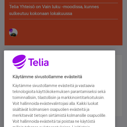
Telia Yhteisö on Vain luku -moodissa, kunnes
sulkeutuu kokonaan lokakuussa
Älä jää paitsi – osallistu ja voita!
Tilaa Telian uutiskirje ja olet mukana arvonnassa.
Käytämme sivustollamme evästeitä
Samalla saat parhaat asiakasedut suoraan
Käytämme sivustollamme evästeitä ja vastaavia
sähköpostiisi.
teknologioita käyttökokemuksen parantamiseksi sekä
toiminnallisiin, tilastollisiin ja markkinointitarkoituksiin.
Voit hallinnoida evästevalintojasi alla. Kaikki luokat
Tilaa nyt
sisältävät kolmansien osapuolien evästeitä ja
merkitsevät tietojen siirtämistä kolmansille osapuolille.
Voit hallinnoida evästeitä tai poistaa ne käytöstä