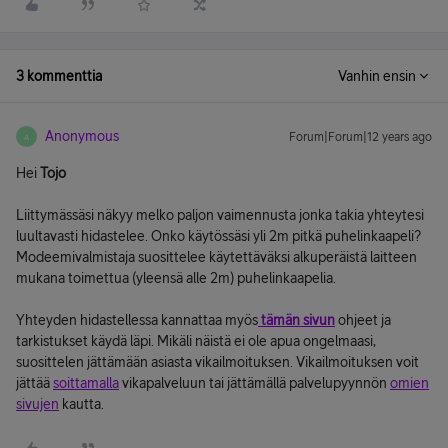
3 kommenttia
Vanhin ensin
Anonymous
Forum|Forum|12 years ago
A
Hei
Tojo
Liittymässäsi näkyy melko paljon vaimennusta jonka takia yhteytesi
luultavasti hidastelee. Onko käytössäsi yli 2m pitkä puhelinkaapeli?
Modeemivalmistaja suosittelee käytettäväksi alkuperäistä laitteen
mukana toimettua (yleensä alle 2m) puhelinkaapelia.
Yhteyden hidastellessa kannattaa myös
tämän sivun
ohjeet ja
tarkistukset käydä läpi. Mikäli näistä ei ole apua ongelmaasi,
suosittelen jättämään asiasta vikailmoituksen. Vikailmoituksen voit
jättää
soittamalla
vikapalveluun tai jättämällä palvelupyynnön
omien
sivujen
kautta.