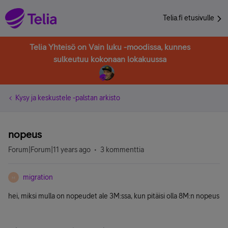
Telia.fi etusivulle
Telia Yhteisö on Vain luku -moodissa, kunnes
sulkeutuu kokonaan lokakuussa
Kysy ja keskustele -palstan arkisto
nopeus
Forum|Forum|11 years ago
3 kommenttia
migration
M
hei, miksi mulla on nopeudet ale 3M:ssa, kun pitäisi olla 8M:n nopeus