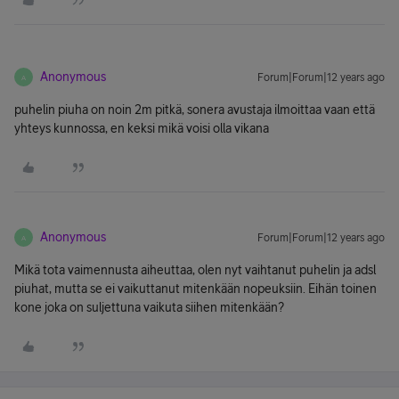
Anonymous
Forum|Forum|12 years ago
A
puhelin piuha on noin 2m pitkä, sonera avustaja ilmoittaa vaan että
yhteys kunnossa, en keksi mikä voisi olla vikana
Anonymous
Forum|Forum|12 years ago
A
Mikä tota vaimennusta aiheuttaa, olen nyt vaihtanut puhelin ja adsl
piuhat, mutta se ei vaikuttanut mitenkään nopeuksiin. Eihän toinen
kone joka on suljettuna vaikuta siihen mitenkään?