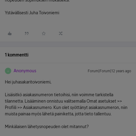
nopeuden sopimuksen mukaiseksi.
Ystävällisesti Juha Toivoniemi
1 kommentti
Anonymous
Forum|Forum|12 years ago
A
Hei juhasakaritoivoniemi,
Lisäisitkö asiakasnumeron tietoihisi, niin voimme tarkistella
tilannetta. Lisääminen onnistuu valitsemalla Omat asetukset >>
Profiili >> Asiakasnumero. Kun olet syöttänyt asiakasnumeron, niin
muista painaa myös lähetä painiketta, jotta tieto tallentuu.
Minkälaisen lähetysnopeuden olet mitannut?