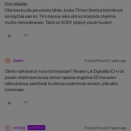
Että sillälailla.
Olisi kiva kuulla perusteita tähän, koska TV:hen liitettyä kiintolevyä
voi käyttää vain ko. TV:n kanssa, eikä siitä voi kopioida ohjelmia
muihin tietovälineisiin. Tästä on SONY pitänyt visusti huolen!
jiiwee
Forum|Forum|13 years ago
J
Oletko tarkistanut myös kortinlukijan? Ainakin LA Digitalilla (CI+) oli
jossain ohjelmaversiossa saman tapaisia ongelmia SD-kanavien
talletuksessa, päivittivät huollossa uudemman version, jolla alkoi
toimimaan.
erkkipj
ALOITTAJA
Forum|Forum|13 years ago
E