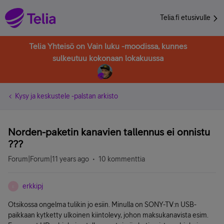
Telia.fi etusivulle
Telia Yhteisö on Vain luku -moodissa, kunnes
sulkeutuu kokonaan lokakuussa
Kysy ja keskustele -palstan arkisto
Norden-paketin kanavien tallennus ei onnistu
???
Forum|Forum|11 years ago
10 kommenttia
erkkipj
E
Otsikossa ongelma tulikin jo esiin. Minulla on SONY-TV:n USB-
paikkaan kytketty ulkoinen kiintolevy, johon maksukanavista esim.