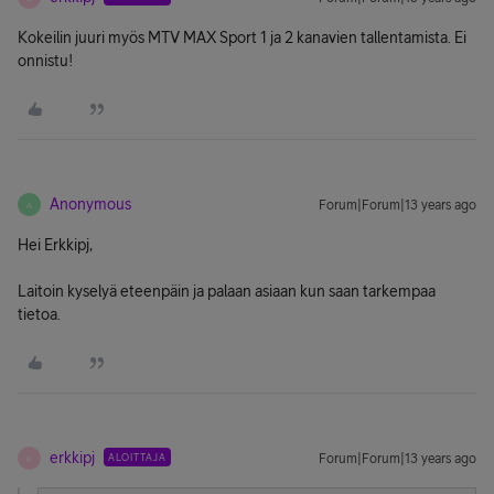
Kokeilin juuri myös MTV MAX Sport 1 ja 2 kanavien tallentamista. Ei
onnistu!
Anonymous
Forum|Forum|13 years ago
A
Hei Erkkipj,
Laitoin kyselyä eteenpäin ja palaan asiaan kun saan tarkempaa
tietoa.
erkkipj
ALOITTAJA
Forum|Forum|13 years ago
E