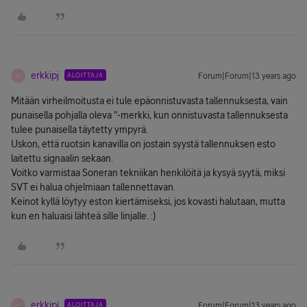
erkkipj
ALOITTAJA
Forum|Forum|13 years ago
E
Mitään virheilmoitusta ei tule epäonnistuvasta tallennuksesta, vain
punaisella pohjalla oleva "-merkki, kun onnistuvasta tallennuksesta
tulee punaisella täytetty ympyrä.
Uskon, että ruotsin kanavilla on jostain syystä tallennuksen esto
laitettu signaalin sekaan.
Voitko varmistaa Soneran tekniikan henkilöitä ja kysyä syytä, miksi
SVT ei halua ohjelmiaan tallennettavan.
Keinot kyllä löytyy eston kiertämiseksi, jos kovasti halutaan, mutta
kun en haluaisi lähteä sille linjalle. :)
erkkipj
ALOITTAJA
Forum|Forum|13 years ago
E