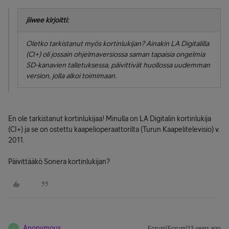
jiiwee kirjoitti:
Oletko tarkistanut myös kortinlukijan? Ainakin LA Digitalilla
(CI+) oli jossain ohjelmaversiossa saman tapaisia ongelmia
SD-kanavien talletuksessa, päivittivät huollossa uudemman
version, jolla alkoi toimimaan.
En ole tarkistanut kortinlukijaa! Minulla on LA Digitalin kortinlukija
(CI+) ja se on ostettu kaapelioperaattorilta (Turun Kaapelitelevisio) v.
2011.
Päivittääkö Sonera kortinlukijan?
Anonymous
Forum|Forum|13 years ago
A