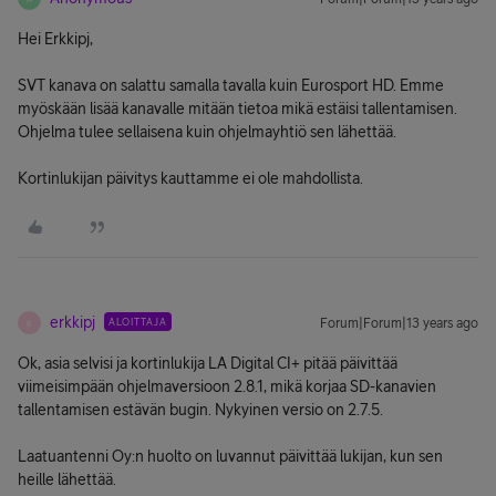
Hei Erkkipj,
SVT kanava on salattu samalla tavalla kuin Eurosport HD. Emme
myöskään lisää kanavalle mitään tietoa mikä estäisi tallentamisen.
Ohjelma tulee sellaisena kuin ohjelmayhtiö sen lähettää.
Kortinlukijan päivitys kauttamme ei ole mahdollista.
erkkipj
ALOITTAJA
Forum|Forum|13 years ago
E
Ok, asia selvisi ja kortinlukija LA Digital CI+ pitää päivittää
viimeisimpään ohjelmaversioon 2.8.1, mikä korjaa SD-kanavien
tallentamisen estävän bugin. Nykyinen versio on 2.7.5.
Laatuantenni Oy:n huolto on luvannut päivittää lukijan, kun sen
heille lähettää.