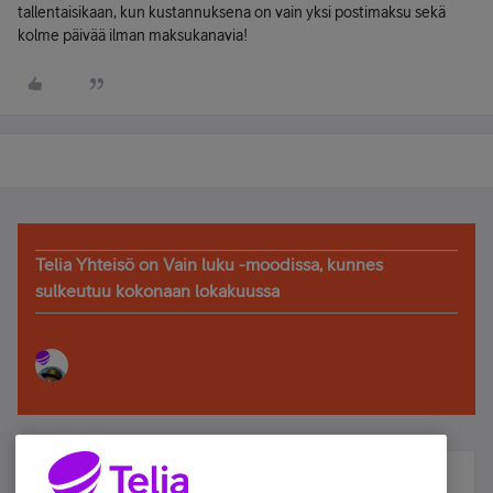
tallentaisikaan, kun kustannuksena on vain yksi postimaksu sekä
kolme päivää ilman maksukanavia!
Telia Yhteisö on Vain luku -moodissa, kunnes
sulkeutuu kokonaan lokakuussa
Älä jää paitsi – osallistu ja voita!