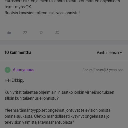
Eurosport HD -ohjelmien tallennus toimii - kotimaisten ohjelmioen
toimii myös OK.
Ruotsin kanavien tallennus ei vaan onnistu!
10 kommenttia
Vanhin ensin
Anonymous
Forum|Forum|13 years ago
A
Hei Erkkipj,
Kun yrität tallentaa ohjelmia niin saatko jonkin virheilmoituksen
silloin kun tallennus ei onnistu?
Yleensä tämäntyyppiset ongelmat johtuvat television omista
ominaisuuksista. Oletko mahdollisesti kysynyt ongelmasta jo
television valmistajalta/maahantuojalta?