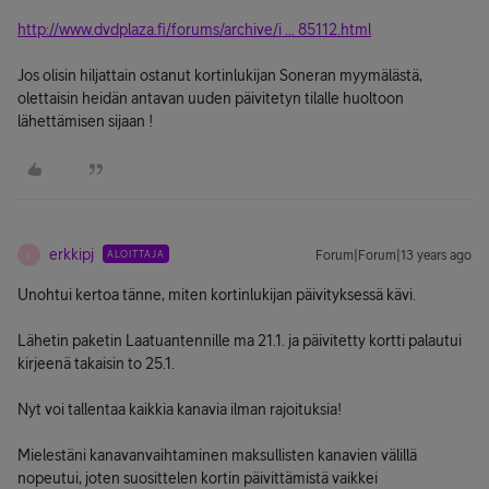
http://www.dvdplaza.fi/forums/archive/i ... 85112.html
Jos olisin hiljattain ostanut kortinlukijan Soneran myymälästä,
olettaisin heidän antavan uuden päivitetyn tilalle huoltoon
lähettämisen sijaan !
erkkipj
ALOITTAJA
Forum|Forum|13 years ago
E
Unohtui kertoa tänne, miten kortinlukijan päivityksessä kävi.
Lähetin paketin Laatuantennille ma 21.1. ja päivitetty kortti palautui
kirjeenä takaisin to 25.1.
Nyt voi tallentaa kaikkia kanavia ilman rajoituksia!
Mielestäni kanavanvaihtaminen maksullisten kanavien välillä
nopeutui, joten suosittelen kortin päivittämistä vaikkei