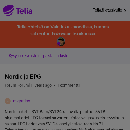
Telia.fi etusivulle
Telia Yhteisö on Vain luku -moodissa, kunnes
sulkeutuu kokonaan lokakuussa
Kysy ja keskustele -palstan arkisto
Nordic ja EPG
Forum|Forum|11 years ago
1 kommentti
migration
M
Nordic paketin SVT Barn/SVT24 kanavalta puuttuu SVTB
ohjelmatiedot EPG toimintoa varten. Katosivat joskus elo- syyskuun
aikana. EPG tiedot vain SVT24 lähetyksistä alkaen klo 21.