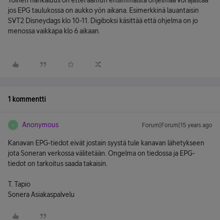
Toinen hankaluus on ettei aamun ensimmäistä ohjelmaa voi ajastaa
jos EPG taulukossa on aukko yön aikana. Esimerkkinä lauantaisin
SVT2 Disneydags klo 10-11. Digiboksi käsittää että ohjelma on jo
menossa vaikkapa klo 6 aikaan.
1 kommentti
Anonymous
Forum|Forum|15 years ago
A
Kanavan EPG-tiedot eivät jostain syystä tule kanavan lähetykseen
jota Soneran verkossa välitetään. Ongelma on tiedossa ja EPG-
tiedot on tarkoitus saada takaisin.
T. Tapio
Sonera Asiakaspalvelu