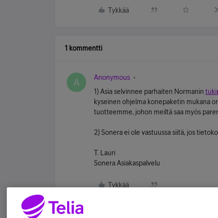
Tykkää
1 kommentti
Anonymous
A
1) Asia selvinnee parhaiten Normanin
tuki
kyseinen ohjelma konepaketin mukana onk
tuotteemme, johon meiltä saa myös pare
2) Sonera ei ole vastuussa siitä, jos tieto
T. Lauri
Sonera Asiakaspalvelu
Tykkää