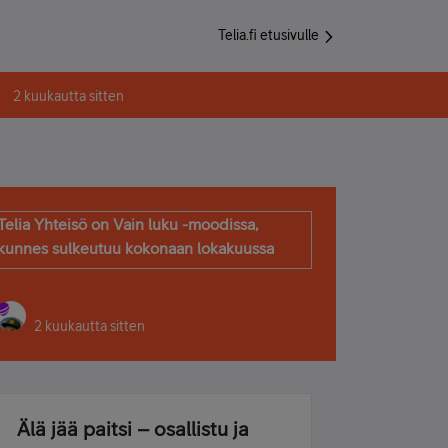
Telia.fi etusivulle
2 kuukautta sitten
Telia Yhteisö on Vain luku -moodissa,
kunnes sulkeutuu kokonaan lokakuussa
2 kuukautta sitten
Älä jää paitsi – osallistu ja