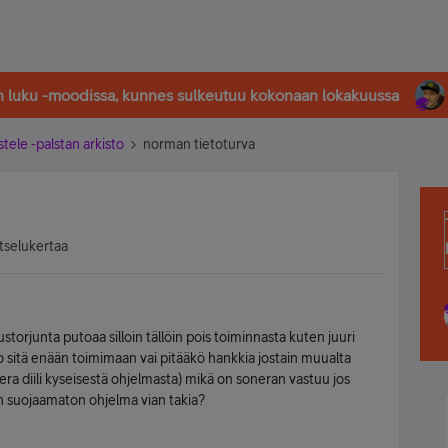
in luku -moodissa, kunnes sulkeutuu kokonaan lokakuussa
stele -palstan arkisto
norman tietoturva
tselukertaa
torjunta putoaa silloin tällöin pois toiminnasta kuten juuri
o sitä enään toimimaan vai pitääkö hankkia jostain muualta
ra diili kyseisestä ohjelmasta) mikä on soneran vastuu jos
n suojaamaton ohjelma vian takia?