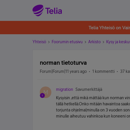
Telia Yhteisö on Va
Yhteisö
Foorumin etusivu
Arkisto
Kysy ja kesku
norman tietoturva
Forum|Forum|11 years ago
1 kommentti
37 ka
migration
Savumerkittäjä
M
Kysyisin ,että mikä mättää kun norman virus
tällä hetkellä.Onko mitään havaintoa saak
torjunta ohjelma(minulla on 3 vuoden sone
minulle aiheutuu vahinkoa kun koneeni o