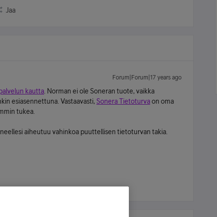
Jaa
Forum|Forum|17 years ago
palvelun kautta
. Norman ei ole Soneran tuote, vaikka
in esiasennettuna. Vastaavasti,
Sonera Tietoturva
on oma
mmin tukea.
koneellesi aiheutuu vahinkoa puuttellisen tietoturvan takia.