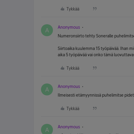
Tykkää
Anonymous
A
Numeronsiirto tehty Soneralle puhelimits
Siirtoaika kuulemma 15 työpäivää. Ihan m
aika 5 työpäivää vai onko tämä luovuttava
Tykkää
Anonymous
A
Ilmeisesti etämyynnissä puhelimitse pidetä
Tykkää
Anonymous
A