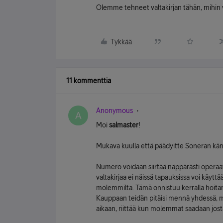
Olemme tehneet valtakirjan tähän, mihin
Tykkää
11 kommenttia
Anonymous
A
Moi
salmaster
!
Mukava kuulla että päädyitte Soneran känny
Numero voidaan siirtää näppärästi operaatto
valtakirjaa ei näissä tapauksissa voi käytt
molemmilta. Tämä onnistuu kerralla hoitam
Kauppaan teidän pitäisi mennä yhdessä, m
aikaan, riittää kun molemmat saadaan jos