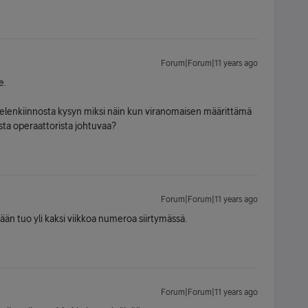
Forum|Forum|11 years ago
e.
ielenkiinnosta kysyn miksi näin kun viranomaisen määrittämä
sta operaattorista johtuvaa?
Forum|Forum|11 years ago
än tuo yli kaksi viikkoa numeroa siirtymässä.
Forum|Forum|11 years ago