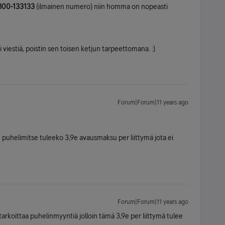
800-133133
(ilmainen numero) niin homma on nopeasti
si viestiä, poistin sen toisen ketjun tarpeettomana. :)
Forum|Forum|11 years ago
 puhelimitse tuleeko 3,9e avausmaksu per liittymä jota ei
Forum|Forum|11 years ago
tarkoittaa puhelinmyyntiä jolloin tämä 3,9e per liittymä tulee