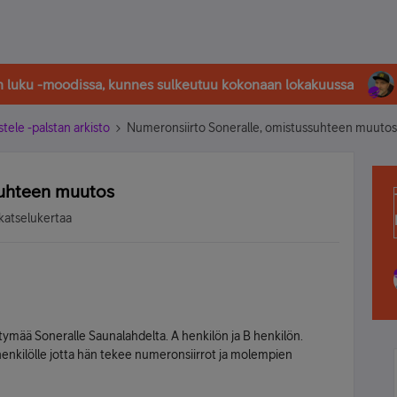
in luku -moodissa, kunnes sulkeutuu kokonaan lokakuussa
stele -palstan arkisto
Numeronsiirto Soneralle, omistussuhteen muutos
suhteen muutos
katselukertaa
ttymää Soneralle Saunalahdelta. A henkilön ja B henkilön.
henkilölle jotta hän tekee numeronsiirrot ja molempien