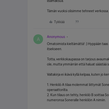
lisämaksua.
Tämän vuoksi olisimme tehneet verkossa ja
Tykkää
Anonymous
A
Omatoimista kieltämättä! :) Hyppään taas 
itsekseen.
Totta, verkkokaupassa on tarjous avauma
ole, mutta ymmärrän että haluat säästää se
Valtakirja ei ikävä kyllä kelpaa, kuten jo ke
1. Henkilö A tilaa molemmat liittymät Son
operaattorilta.
2. Kun tilaus on tehty, henkilö B soittaa S
numeronsa Soneralle henkilön A nimiin.