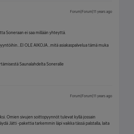
Forum|Forum|11 years ago
utta Soneraan ei saa millään yhteyttä.
opyyntöihin...EI OLE AIKOJA...mitä asiakaspalvelua tämä muka
siirtämisestä Saunalahdelta Soneralle
Forum|Forum|11 years ago
ksi. Omien sivujen soittopyynnöt tulevat kyllä jossain
ydä Jätti -pakettia tarkemmin läpi vaikka tässä palstalla, laita