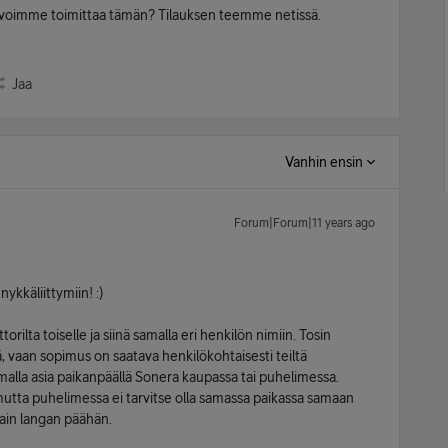
 voimme toimittaa tämän? Tilauksen teemme netissä.
Jaa
Vanhin ensin
Forum|Forum|11 years ago
kkäliittymiin! :)
rilta toiselle ja siinä samalla eri henkilön nimiin. Tosin
ää, vaan sopimus on saatava henkilökohtaisesti teiltä
alla asia paikanpäällä Sonera kaupassa tai puhelimessa.
utta puhelimessa ei tarvitse olla samassa paikassa samaan
tain langan päähän.