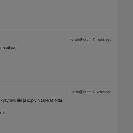
Forum|Forum|11 years ago
en aikaa.
Forum|Forum|11 years ago
 kysymyksiin ja sopivin tapa asioida.
si!