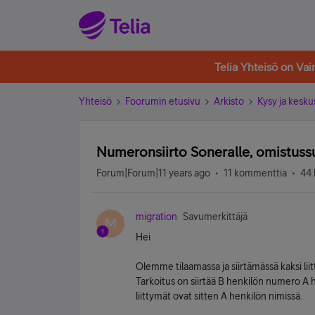
Telia Yhteisö on Va
Yhteisö
Foorumin etusivu
Arkisto
Kysy ja kesku
Numeronsiirto Soneralle, omistus
Forum|Forum|11 years ago
11 kommenttia
44 
migration
Savumerkittäjä
M
Hei
Olemme tilaamassa ja siirtämässä kaksi lii
Tarkoitus on siirtää B henkilön numero A 
liittymät ovat sitten A henkilön nimissä.