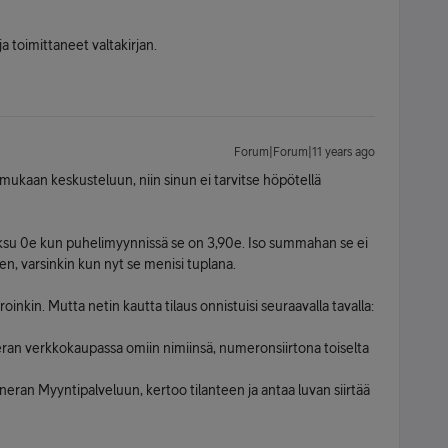
 toimittaneet valtakirjan.
Forum|Forum|11 years ago
mukaan keskusteluun, niin sinun ei tarvitse höpötellä
ksu 0e kun puhelimyynnissä se on 3,90e. Iso summahan se ei
n, varsinkin kun nyt se menisi tuplana.
rroinkin. Mutta netin kautta tilaus onnistuisi seuraavalla tavalla:
eran verkkokaupassa omiin nimiinsä, numeronsiirtona toiselta
oneran Myyntipalveluun, kertoo tilanteen ja antaa luvan siirtää