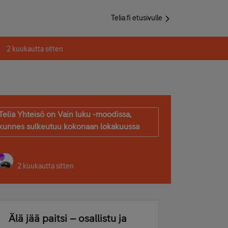
Telia.fi etusivulle
2 kuukautta sitten
Telia Yhteisö on Vain luku -moodissa,
kunnes sulkeutuu kokonaan lokakuussa
2 kuukautta sitten
Älä jää paitsi – osallistu ja