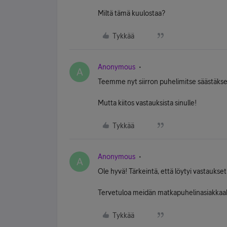
Miltä tämä kuulostaa?
Tykkää
Anonymous
A
Teemme nyt siirron puhelimitse säästäkse
Mutta kiitos vastauksista sinulle!
Tykkää
Anonymous
A
Ole hyvä! Tärkeintä, että löytyi vastaukset
Tervetuloa meidän matkapuhelinasiakkaak
Tykkää