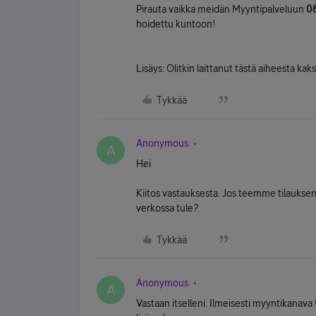
Pirauta vaikka meidän Myyntipalveluun
0
hoidettu kuntoon!
Lisäys: Olitkin laittanut tästä aiheesta kak
Tykkää
Anonymous
A
Hei
Kiitos vastauksesta. Jos teemme tilauksen
verkossa tule?
Tykkää
Anonymous
A
Vastaan itselleni. Ilmeisesti myyntikanava 