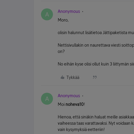
Anonymous
A
Moro,
olisin halunnut lisätietoa Jättipaketista m
Nettisivullakin on naurettava viesti soitt
on?
No eihän kyse olisi ollut kuin 3 liittymän 
Tykkää
Anonymous
A
Moi
noheva10
!
Hienoa, että sinäkin haluat meille asiakkaa
vaiheessa taas varattavaksi. Nyt voidaan kä
vain kysymyksiä eetteriin!