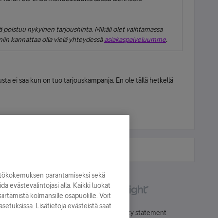
oistuu nykyinen tarjoushinta. Mikäli olet vaihtamassa
niin kannattaa olla vielä yhteydessä
asiakaspalveluumme
.
usta ei saa kun on tuo tarjouskampanja. En ole tällä hetkellä
yttökokemuksen parantamiseksi sekä
oida evästevalintojasi alla. Kaikki luokat
irtämistä kolmansille osapuolille. Voit
asetuksissa. Lisätietoja evästeistä saat
Käyttöehdot
Accessibility statement