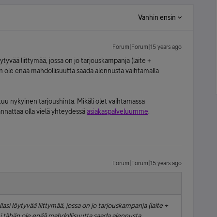
Vanhin ensin
Forum|Forum|15 years ago
ytyvää liittymää, jossa on jo tarjouskampanja (laite +
hän ole enää mahdollisuutta saada alennusta vaihtamalla
 nykyinen tarjoushinta. Mikäli olet vaihtamassa
annattaa olla vielä yhteydessä
asiakaspalveluumme
.
Forum|Forum|15 years ago
asi löytyvää liittymää, jossa on jo tarjouskampanja (laite +
ei tähän ole enää mahdollisuutta saada alennusta