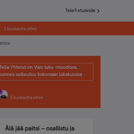
Telia.fi etusivulle
2 kuukautta sitten
etista
Telia Yhteisö on Vain luku -moodissa,
kunnes sulkeutuu kokonaan lokakuussa
2 kuukautta sitten
Älä jää paitsi – osallistu ja