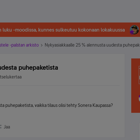
in luku -moodissa, kunnes sulkeutuu kokonaan lokakuussa
stele -palstan arkisto
Nykyasiakkaalle 25 % alennusta uudesta puhepak
udesta puhepaketista
atselukertaa
puhepaketista, vaikka tilaus olisi tehty Sonera Kaupassa?
Jaa