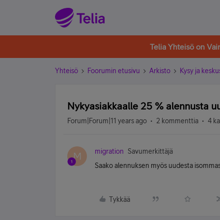
Telia Yhteisö on Va
Yhteisö
Foorumin etusivu
Arkisto
Kysy ja kesku
Nykyasiakkaalle 25 % alennusta u
Forum|Forum|11 years ago
2 kommenttia
4 k
migration
Savumerkittäjä
M
Saako alennuksen myös uudesta isommasta 
Tykkää