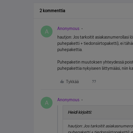
2 kommenttia
Anonymous
A
hautjon: Jos tarkoitit asiakasnumerollasi lö
puhepaketti + tiedonsiirtopaketti), ei tä
puhepakettia.
Puhepaketin muutoksen yhteydessä poistuu
puhepakettia nykyiseen liittymääsi, niin k
Tykkää
Anonymous
A
Heidi kirjoitti:
hautjon: Jos tarkoitit asiakasnumeroll
puhepaketti + tiedonsiirtopaketti), 