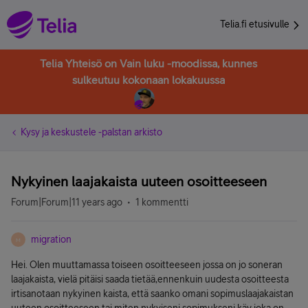
Telia.fi etusivulle
Telia Yhteisö on Vain luku -moodissa, kunnes
sulkeutuu kokonaan lokakuussa
Kysy ja keskustele -palstan arkisto
Nykyinen laajakaista uuteen osoitteeseen
Forum|Forum|11 years ago
1 kommentti
migration
M
Hei. Olen muuttamassa toiseen osoitteeseen jossa on jo soneran
laajakaista, vielä pitäisi saada tietää,ennenkuin uudesta osoitteesta
irtisanotaan nykyinen kaista, että saanko omani sopimuslaajakaistan