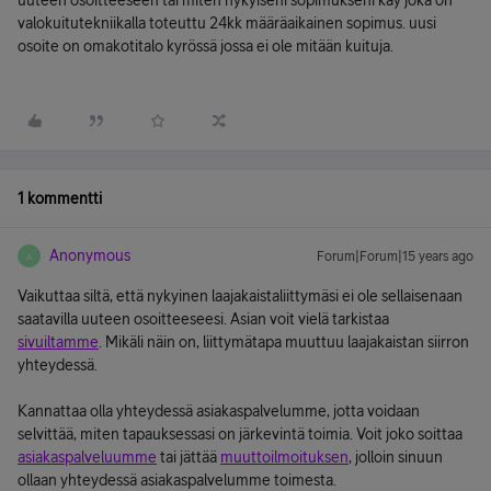
uuteen osoitteeseen tai miten nykyiseni sopimukseni käy joka on
valokuitutekniikalla toteuttu 24kk määräaikainen sopimus. uusi
osoite on omakotitalo kyrössä jossa ei ole mitään kuituja.
1 kommentti
Anonymous
Forum|Forum|15 years ago
A
Vaikuttaa siltä, että nykyinen laajakaistaliittymäsi ei ole sellaisenaan
saatavilla uuteen osoitteeseesi. Asian voit vielä tarkistaa
sivuiltamme
. Mikäli näin on, liittymätapa muuttuu laajakaistan siirron
yhteydessä.
Kannattaa olla yhteydessä asiakaspalvelumme, jotta voidaan
selvittää, miten tapauksessasi on järkevintä toimia. Voit joko soittaa
asiakaspalveluumme
tai jättää
muuttoilmoituksen
, jolloin sinuun
ollaan yhteydessä asiakaspalvelumme toimesta.