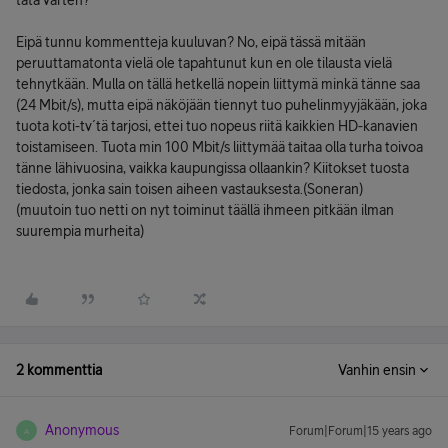
tätä varten?
Eipä tunnu kommentteja kuuluvan? No, eipä tässä mitään
peruuttamatonta vielä ole tapahtunut kun en ole tilausta vielä
tehnytkään. Mulla on tällä hetkellä nopein liittymä minkä tänne saa
(24 Mbit/s), mutta eipä näköjään tiennyt tuo puhelinmyyjäkään, joka
tuota koti-tv´tä tarjosi, ettei tuo nopeus riitä kaikkien HD-kanavien
toistamiseen. Tuota min 100 Mbit/s liittymää taitaa olla turha toivoa
tänne lähivuosina, vaikka kaupungissa ollaankin? Kiitokset tuosta
tiedosta, jonka sain toisen aiheen vastauksesta.(Soneran)
(muutoin tuo netti on nyt toiminut täällä ihmeen pitkään ilman
suurempia murheita)
2 kommenttia
Vanhin ensin
Anonymous
Forum|Forum|15 years ago
A