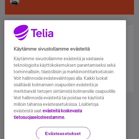
Älä jää paitsi – osallistu ja voita!
Tilaa Telian uutiskirje ja olet mukana arvonnassa.
Käytämme sivustollamme evästeitä
Samalla saat parhaat asiakasedut suoraan
Käytämme sivustollamme evästeitä ja vastaavia
sähköpostiisi.
teknologioita käyttökokemuksen parantamiseksi sekä
toiminnallisiin, tilastollisiin ja markkinointitarkoituksiin.
Voit hallinnoida evästevalintojasi alla. Kaikki luokat
Tilaa nyt
sisältävät kolmansien osapuolien evästeitä ja
merkitsevät tietojen siirtämistä kolmansille osapuolille.
Voit hallinnoida evästeitä tai poistaa ne käytöstä
milloin tahansa evästeasetuksissa. Lisätietoja
evästeistä saat
evästeitä koskevasta
tietosuojaselosteestamme.
Käyttöehdot
Accessibility statement
Evästeasetukset