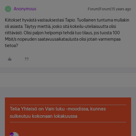
Anonymous
Forum|Forum|15 years ago
A
Kiitokset hyvästä vastauksestasi Tapio. Tuollainen tuntuma mullakin
oli asiasta. Täytyy miettiä, josko sitä kokeilu-uteliaisuutta olisi
riittävästi. Olisi paljon helpompi tehdä tuo tilaus, jos tuosta 100
Mbit/s nopeuden saatavuusaikataulusta olisi jotain varmempaa
tietoa?
Telia Yhteisö on Vain luku -moodissa, kunnes
sulkeutuu kokonaan lokakuussa