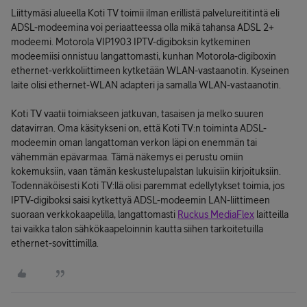
Liittymäsi alueella Koti TV toimii ilman erillistä palvelureititintä eli
ADSL-modeemina voi periaatteessa olla mikä tahansa ADSL 2+
modeemi. Motorola VIP1903 IPTV-digiboksin kytkeminen
modeemiisi onnistuu langattomasti, kunhan Motorola-digiboxin
ethernet-verkkoliittimeen kytketään WLAN-vastaanotin. Kyseinen
laite olisi ethernet-WLAN adapteri ja samalla WLAN-vastaanotin.
Koti TV vaatii toimiakseen jatkuvan, tasaisen ja melko suuren
datavirran. Oma käsitykseni on, että Koti TV:n toiminta ADSL-
modeemin oman langattoman verkon läpi on enemmän tai
vähemmän epävarmaa. Tämä näkemys ei perustu omiin
kokemuksiin, vaan tämän keskustelupalstan lukuisiin kirjoituksiin.
Todennäköisesti Koti TV:llä olisi paremmat edellytykset toimia, jos
IPTV-digiboksi saisi kytkettyä ADSL-modeemin LAN-liittimeen
suoraan verkkokaapelilla, langattomasti
Ruckus MediaFlex
laitteilla
tai vaikka talon sähkökaapeloinnin kautta siihen tarkoitetuilla
ethernet-sovittimilla.