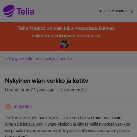
Telia.fi etusivulle
Telia Yhteisö on Vain luku -moodissa, kunnes
sulkeutuu kokonaan lokakuussa
Kysy ja keskustele -palstan arkisto
Nykyinen wlan-verkko ja kotitv
Forum|Forum|11 years ago
2 kommenttia
migration
M
Jos tuon koti-tv´n hankin, niin saako sen boksin toimimaan vain
siihen liittämällä jonkin wlan-yksikön ja käyttämällä nykyistä verkkoa
vai pitääkö myös modeemin yhteydessä olla vielä oma wlan-yksikkö