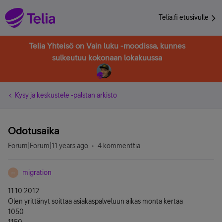
Telia.fi etusivulle
Telia Yhteisö on Vain luku -moodissa, kunnes
sulkeutuu kokonaan lokakuussa
Kysy ja keskustele -palstan arkisto
Odotusaika
Forum|Forum|11 years ago
4 kommenttia
migration
M
11.10.2012
Olen yrittänyt soittaa asiakaspalveluun aikas monta kertaa
1050