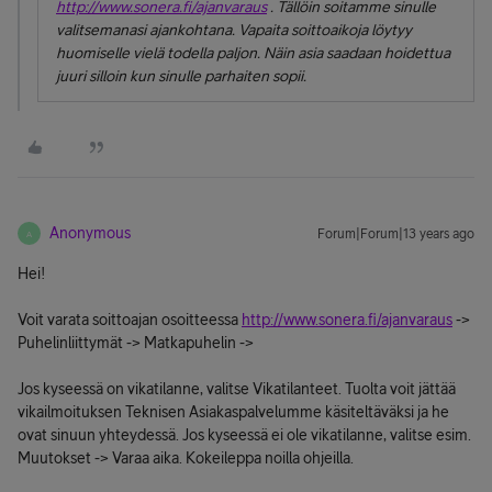
http://www.sonera.fi/ajanvaraus
. Tällöin soitamme sinulle
valitsemanasi ajankohtana. Vapaita soittoaikoja löytyy
huomiselle vielä todella paljon. Näin asia saadaan hoidettua
juuri silloin kun sinulle parhaiten sopii.
Anonymous
Forum|Forum|13 years ago
A
Hei!
Voit varata soittoajan osoitteessa
http://www.sonera.fi/ajanvaraus
->
Puhelinliittymät -> Matkapuhelin ->
Jos kyseessä on vikatilanne, valitse Vikatilanteet. Tuolta voit jättää
vikailmoituksen Teknisen Asiakaspalvelumme käsiteltäväksi ja he
ovat sinuun yhteydessä. Jos kyseessä ei ole vikatilanne, valitse esim.
Muutokset -> Varaa aika. Kokeileppa noilla ohjeilla.