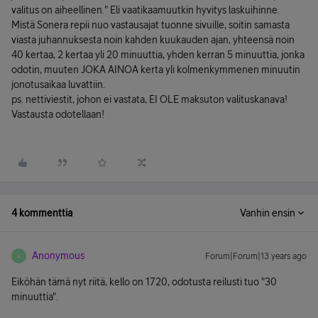
valitus on aiheellinen." Eli vaatikaamuutkin hyvitys laskuihinne.
Mistä Sonera repii nuo vastausajat tuonne sivuille, soitin samasta
viasta juhannuksesta noin kahden kuukauden ajan, yhteensä noin
40 kertaa, 2 kertaa yli 20 minuuttia, yhden kerran 5 minuuttia, jonka
odotin, muuten JOKA AINOA kerta yli kolmenkymmenen minuutin
jonotusaikaa luvattiin.
ps. nettiviestit, johon ei vastata, EI OLE maksuton valituskanava!
Vastausta odotellaan!
4 kommenttia
Vanhin ensin
Anonymous
Forum|Forum|13 years ago
A
Eiköhän tämä nyt riitä, kello on 1720, odotusta reilusti tuo "30
minuuttia".