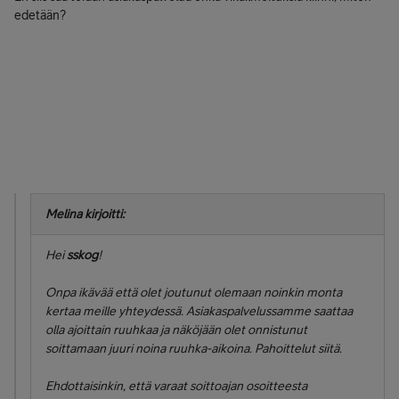
edetään?
Melina kirjoitti:
Hei
sskog
!
Onpa ikävää että olet joutunut olemaan noinkin monta
kertaa meille yhteydessä. Asiakaspalvelussamme saattaa
olla ajoittain ruuhkaa ja näköjään olet onnistunut
soittamaan juuri noina ruuhka-aikoina. Pahoittelut siitä.
Ehdottaisinkin, että varaat soittoajan osoitteesta