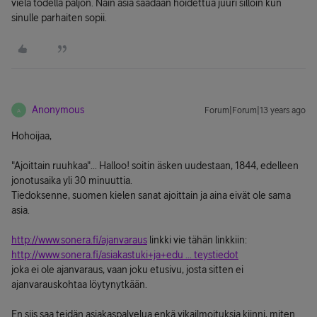
vielä todella paljon. Näin asia saadaan hoidettua juuri silloin kun
sinulle parhaiten sopii.
Anonymous
Forum|Forum|13 years ago
A
Hohoijaa,
"Ajoittain ruuhkaa"... Halloo! soitin äsken uudestaan, 1844, edelleen
jonotusaika yli 30 minuuttia.
Tiedoksenne, suomen kielen sanat ajoittain ja aina eivät ole sama
asia.
http://www.sonera.fi/ajanvaraus
linkki vie tähän linkkiin:
http://www.sonera.fi/asiakastuki+ja+edu ... teystiedot
joka ei ole ajanvaraus, vaan joku etusivu, josta sitten ei
ajanvarauskohtaa löytynytkään.
En siis saa teidän asiakaspalvelua enkä vikailmoituksia kiinni, miten