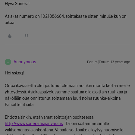
Hyvä Sonera!
Asiakas numero on 1021886684, soittakaa te sitten minulle kun on
aikaa.
Anonymous
Forum|Forum|13 years ago
A
Hei
sskog
!
Onpa ikävää että olet joutunut olemaan noinkin monta kertaa meille
yhteydessä. Asiakaspalvelussamme saattaa olla ajoittain ruuhkaa ja
näköjään olet onnistunut soittamaan juuri noina ruuhka-aikoina.
Pahoittelut siitä.
Ehdottaisinkin, että varaat soittoajan osoitteesta
http://www.sonera.fi/ajanvaraus
. Tällöin soitamme sinulle
valitsemanasi ajankohtana. Vapaita soittoaikoja löytyy huomiselle