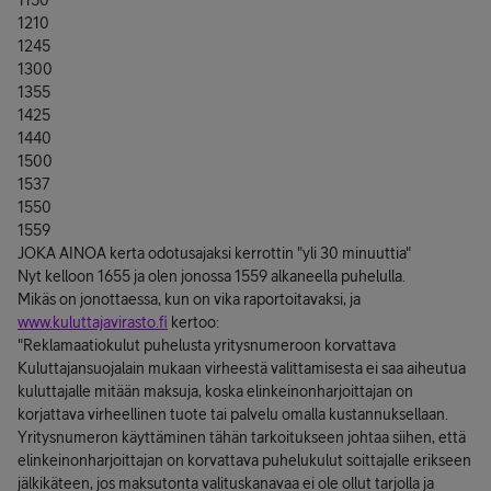
1150
1210
1245
1300
1355
1425
1440
1500
1537
1550
1559
JOKA AINOA kerta odotusajaksi kerrottin "yli 30 minuuttia"
Nyt kelloon 1655 ja olen jonossa 1559 alkaneella puhelulla.
Mikäs on jonottaessa, kun on vika raportoitavaksi, ja
www.kuluttajavirasto.fi
kertoo:
"Reklamaatiokulut puhelusta yritysnumeroon korvattava
Kuluttajansuojalain mukaan virheestä valittamisesta ei saa aiheutua
kuluttajalle mitään maksuja, koska elinkeinonharjoittajan on
korjattava virheellinen tuote tai palvelu omalla kustannuksellaan.
Yritysnumeron käyttäminen tähän tarkoitukseen johtaa siihen, että
elinkeinonharjoittajan on korvattava puhelukulut soittajalle erikseen
jälkikäteen, jos maksutonta valituskanavaa ei ole ollut tarjolla ja