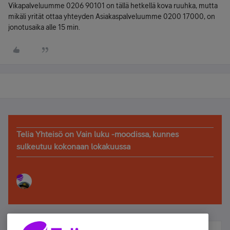
Vikapalveluumme 0206 90101 on tällä hetkellä kova ruuhka, mutta
mikäli yrität ottaa yhteyden Asiakaspalveluumme 0200 17000, on
jonotusaika alle 15 min.
Telia Yhteisö on Vain luku -moodissa, kunnes
sulkeutuu kokonaan lokakuussa