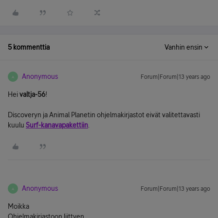
5 kommenttia
Vanhin ensin
Anonymous
Forum|Forum|13 years ago
A
Hei
valtja-56
!
Discoveryn ja Animal Planetin ohjelmakirjastot eivät valitettavasti
kuulu
Surf-kanavapakettiin
.
Anonymous
Forum|Forum|13 years ago
A
Moikka
Ohjelmakirjastoon liittyen..