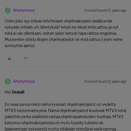
Anonymous
Forum|Forum|12 years ago
A
Onko joku syy miksei mtv3maxin ohjelmakirjasto sisällä enää
nykyään mitään ufc lähetyksiä? ensin ne olivat mitä sattuu ja nyt
niitä ei ole ollenkaan, onhan sekin tietysti tapa ratkoa ongelmia.
Muutenkin ottelu iltojen ohjelmatiedot on mitä sattuu ( esim viime
sunnuntai aamu)
Anonymous
Forum|Forum|12 years ago
A
Hei
Seasalt
En osaa sanoa miksi nämä kyseiset ohjelmakirjastot on vedetty
MTV3-tarjoomasta pois. Nämä ohjelmakirjastot kuuluvat MTV3-total
pakettiin jonka sisällöstä vastaa ohjelmapalveluiden tuottaja. MTV3
katsomo-ohjelmakirjastosta on myös kyselty tuleeko se
laajenemaan nykyisestä mutta siitäkään minulla ei vielä varmaa