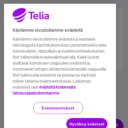
Älä jää paitsi – osallistu ja voita!
Tilaa Telian uutiskirje ja olet mukana arvonnassa.
Käytämme sivustollamme evästeitä
Samalla saat parhaat asiakasedut suoraan
Käytämme sivustollamme evästeitä ja vastaavia
sähköpostiisi.
teknologioita käyttökokemuksen parantamiseksi sekä
toiminnallisiin, tilastollisiin ja markkinointitarkoituksiin.
Voit hallinnoida evästevalintojasi alla. Kaikki luokat
Tilaa nyt
sisältävät kolmansien osapuolien evästeitä ja
merkitsevät tietojen siirtämistä kolmansille osapuolille.
Voit hallinnoida evästeitä tai poistaa ne käytöstä
milloin tahansa evästeasetuksissa. Lisätietoja
evästeistä saat
evästeitä koskevasta
tietosuojaselosteestamme.
Käyttöehdot
Accessibility statement
Evästeasetukset
Hyväksy evästeet
Evästeasetukset