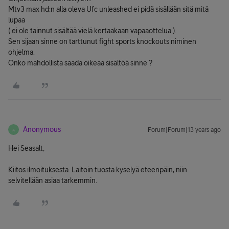
Mtv3 max hd:n alla oleva Ufc unleashed ei pidä sisällään sitä mitä
lupaa
( ei ole tainnut sisältää vielä kertaakaan vapaaottelua ).
Sen sijaan sinne on tarttunut fight sports knockouts niminen
ohjelma.
Onko mahdollista saada oikeaa sisältöä sinne ?
Anonymous
Forum|Forum|13 years ago
A
Hei Seasalt,
Kiitos ilmoituksesta. Laitoin tuosta kyselyä eteenpäin, niin
selvitellään asiaa tarkemmin.