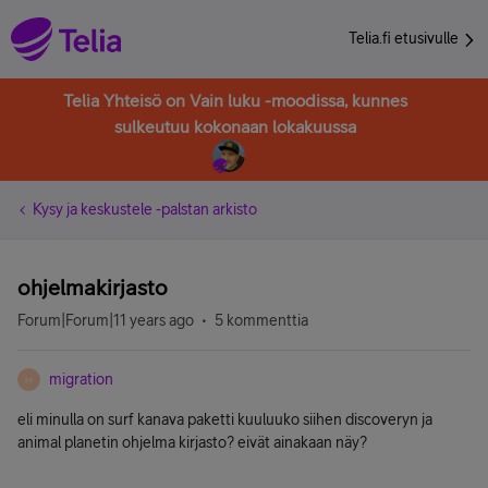
Telia.fi etusivulle
Telia Yhteisö on Vain luku -moodissa, kunnes
sulkeutuu kokonaan lokakuussa
Kysy ja keskustele -palstan arkisto
ohjelmakirjasto
Forum|Forum|11 years ago
5 kommenttia
migration
M
eli minulla on surf kanava paketti kuuluuko siihen discoveryn ja
animal planetin ohjelma kirjasto? eivät ainakaan näy?