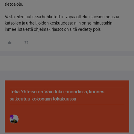
tietoa ole.
Vasta eilen uutisissa hehkutettiin vapaaottelun suosion nousua
katsojien ja urheilijoiden keskuudessa niin on se minustakin
ihmeellistä että ohjelmakirjastot on siitä vedetty pois.
Telia Yhteisö on Vain luku -moodissa, kunnes
sulkeutuu kokonaan lokakuussa