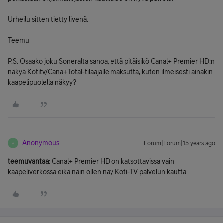
Urheilu sitten tietty livenä.
Teemu
P.S. Osaako joku Soneralta sanoa, että pitäisikö Canal+ Premier HD:n
näkyä Kotitv/Cana+Total-tilaajalle maksutta, kuten ilmeisesti ainakin
kaapelipuolella näkyy?
Anonymous
Forum|Forum|15 years ago
A
teemuvantaa
: Canal+ Premier HD on katsottavissa vain
kaapeliverkossa eikä näin ollen näy Koti-TV palvelun kautta.