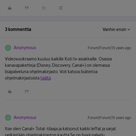
3 kommenttia
Vanhin ensin
Anonymous
Forum|Forum|15 years ago
A
Videovuokraamo kuuluu kaikille Koti tv-asiakkaille. Osassa
kanavapaketteja (Disney, Discovery, Canal+) on olemassa
lisäpalveluna ohjelmakirjasto. Voit katsoa lisätietoa
ohjelmakirjastoista
täältä
.
Anonymous
Forum|Forum|15 years ago
A
Itse olen Canal+ Total -tilaaja ja katsonut kaikki leffat ja sarjat
pelkästään ohjelmakirjaston kautta.Se on hyvä palvelu.