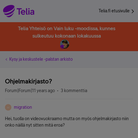
Telia.fi etusivulle
Telia Yhteisö on Vain luku -moodissa, kunnes
sulkeutuu kokonaan lokakuussa
Kysy ja keskustele -palstan arkisto
Ohjelmakirjasto?
Forum|Forum|11 years ago
3 kommenttia
migration
M
Hei, tuolla on videovuokraamo mutta on myös ohjelmakirjasto niin
onko näillä nyt sitten mitä eroa?