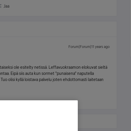
Jaa
Forum|Forum|11 years ago
taiseksi ole esitelty netissä. Leffavuokraamon elokuvat sieltä
jontaa. Eipä siis auta kun sormet "punaisena" naputella
 Tuo olisi kyllä loistava palvelu joten ehdottomasti laitetaan