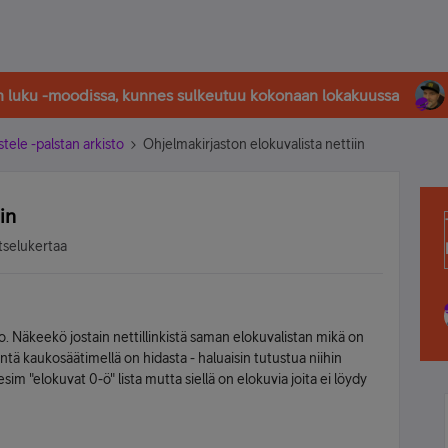
in luku -moodissa, kunnes sulkeutuu kokonaan lokakuussa
stele -palstan arkisto
Ohjelmakirjaston elokuvalista nettiin
in
tselukertaa
to. Näkeekö jostain nettillinkistä saman elokuvalistan mikä on
tä kaukosäätimellä on hidasta - haluaisin tutustua niihin
esim "elokuvat 0-ö" lista mutta siellä on elokuvia joita ei löydy