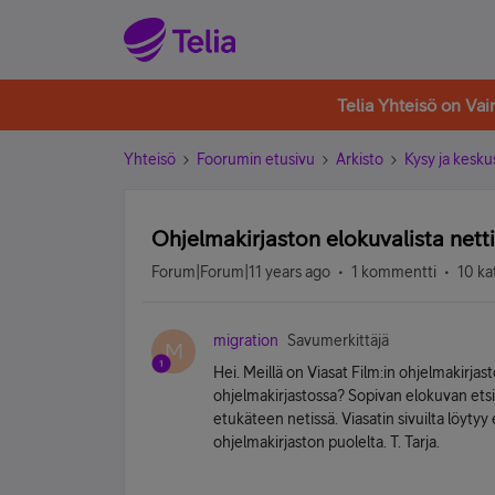
Telia Yhteisö on Va
Yhteisö
Foorumin etusivu
Arkisto
Kysy ja kesku
Ohjelmakirjaston elokuvalista netti
Forum|Forum|11 years ago
1 kommentti
10 ka
migration
Savumerkittäjä
M
Hei. Meillä on Viasat Film:in ohjelmakirjas
ohjelmakirjastossa? Sopivan elokuvan etsin
etukäteen netissä. Viasatin sivuilta löytyy 
ohjelmakirjaston puolelta. T. Tarja.