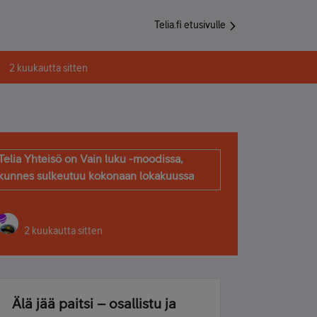
Telia.fi etusivulle
2 kuukautta sitten
Telia Yhteisö on Vain luku -moodissa,
kunnes sulkeutuu kokonaan lokakuussa
2 kuukautta sitten
Älä jää paitsi – osallistu ja