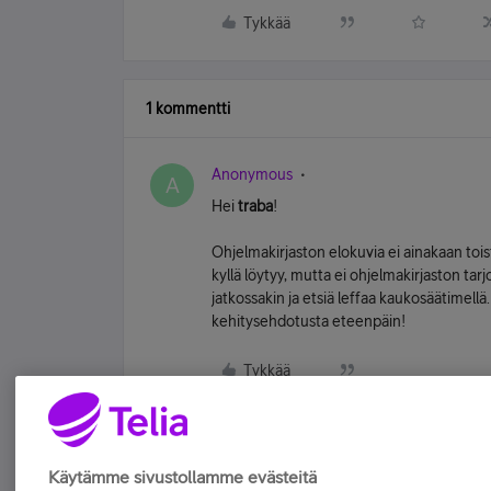
Tykkää
1 kommentti
Anonymous
A
Hei
traba
!
Ohjelmakirjaston elokuvia ei ainakaan tois
kyllä löytyy, mutta ei ohjelmakirjaston tar
jatkossakin ja etsiä leffaa kaukosäätimellä.
kehitysehdotusta eteenpäin!
Tykkää
Käytämme sivustollamme evästeitä