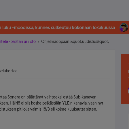
in luku -moodissa, kunnes sulkeutuu kokonaan lokakuussa
stele -palstan arkisto
Ohjelmaoppaan &quot;uudistus&quot;
selukertaa
 kertaa Sonera on päättänyt vaihteeksi estää Sub-kanavan
sen. Häiriö ei siis koske pelkästään YLE:n kanavia, vaan nyt
istuksen piti olla valmis 18/3 eli kolme kuukautta sitten.