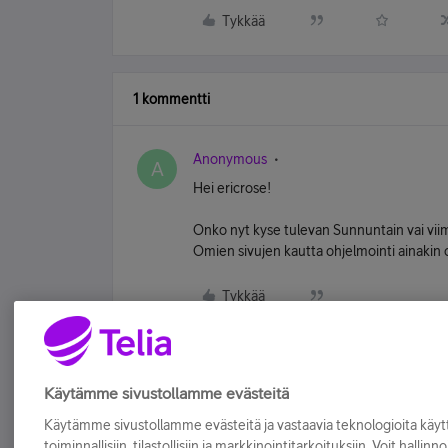
Tykkää
1 kommentti
Anonymous
A
Hei ericrose!
Onko nyt kyse tulevan Sunnuntain vai vi
Omien sivujen kautta ohjelmointi ainakin 
Tykkää
Käytämme sivustollamme evästeitä
Käytämme sivustollamme evästeitä ja vastaavia teknologioita kä
toiminnallisiin, tilastollisiin ja markkinointitarkoituksiin. Voit hallinn