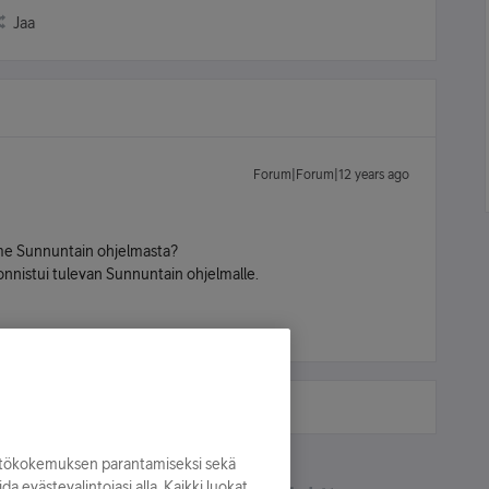
Jaa
Forum|Forum|12 years ago
ime Sunnuntain ohjelmasta?
onnistui tulevan Sunnuntain ohjelmalle.
yttökokemuksen parantamiseksi sekä
oida evästevalintojasi alla. Kaikki luokat