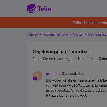
Telia Yhteisö on Va
Yhteisö
Foorumin etusivu
Arkisto
Kysy ja kesku
Ohjelmaoppaan "uudistus"
Forum|Forum|11 years ago
1 kommentti
5 kat
migration
Savumerkittäjä
M
Ei ole opas vieläkään kunnossa, ei. Tällä
sunnuntaisen klo 21:00 elokuvan tallennuk
myös kaupallisia. On syytä todeta, että uud
Hitaita ovat herrojen kiireet.