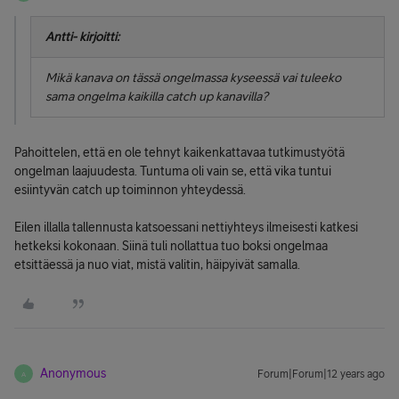
Antti- kirjoitti:
Mikä kanava on tässä ongelmassa kyseessä vai tuleeko
sama ongelma kaikilla catch up kanavilla?
Pahoittelen, että en ole tehnyt kaikenkattavaa tutkimustyötä
ongelman laajuudesta. Tuntuma oli vain se, että vika tuntui
esiintyvän catch up toiminnon yhteydessä.
Eilen illalla tallennusta katsoessani nettiyhteys ilmeisesti katkesi
hetkeksi kokonaan. Siinä tuli nollattua tuo boksi ongelmaa
etsittäessä ja nuo viat, mistä valitin, häipyivät samalla.
Anonymous
Forum|Forum|12 years ago
A