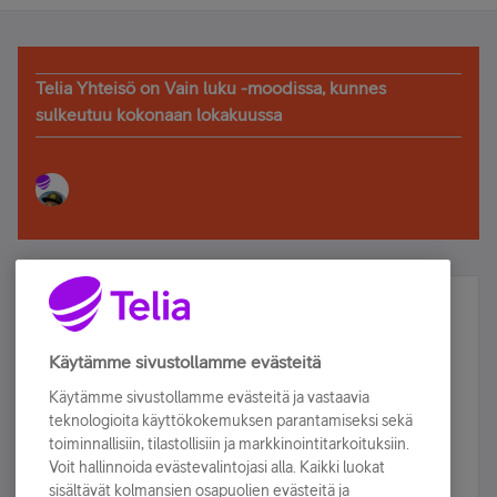
Telia Yhteisö on Vain luku -moodissa, kunnes
sulkeutuu kokonaan lokakuussa
Älä jää paitsi – osallistu ja voita!
Tilaa Telian uutiskirje ja olet mukana arvonnassa.
Käytämme sivustollamme evästeitä
Samalla saat parhaat asiakasedut suoraan
Käytämme sivustollamme evästeitä ja vastaavia
sähköpostiisi.
teknologioita käyttökokemuksen parantamiseksi sekä
toiminnallisiin, tilastollisiin ja markkinointitarkoituksiin.
Voit hallinnoida evästevalintojasi alla. Kaikki luokat
Tilaa nyt
sisältävät kolmansien osapuolien evästeitä ja