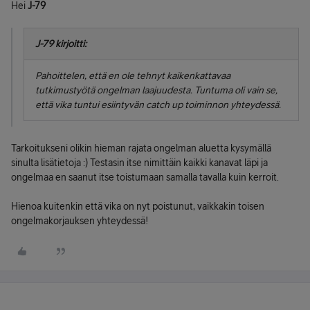
Hei
J-79
J-79 kirjoitti:
Pahoittelen, että en ole tehnyt kaikenkattavaa
tutkimustyötä ongelman laajuudesta. Tuntuma oli vain se,
että vika tuntui esiintyvän catch up toiminnon yhteydessä.
Tarkoitukseni olikin hieman rajata ongelman aluetta kysymällä
sinulta lisätietoja :) Testasin itse nimittäin kaikki kanavat läpi ja
ongelmaa en saanut itse toistumaan samalla tavalla kuin kerroit.
Hienoa kuitenkin että vika on nyt poistunut, vaikkakin toisen
ongelmakorjauksen yhteydessä!