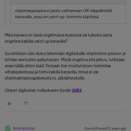
ohjelmaoppaasta ei pysty vaihtamaan OK-näppäimellä
kanavalle, jossa on catch up -toiminto käytössä.
Mikä kanava on tässä ongelmassa kyseessä vai tuleeko sama
ongelma kaikilla catch up kanavilla?
Suosittelisin näin aluksi tekemään digiboksille ohjelmiston poiston ja
tehdas-asetusten palautuksen. Mikäli ongelma yhä jatkuu, tutkitaan
asiaa täällä sitten lisää! Testasin itse muistutuksen toimintaa
viihdepalvelussa ja toimi kaikilla kanavilla, missä ei ole
ohjelmakirjastoapalveluita ns. jälkilähetyksille.
Ohjeet digiboksin nollaukseen löydät
täältä
Anonymous
Forum|Forum|12 years ago
A