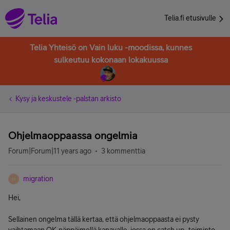
Telia.fi etusivulle
Telia Yhteisö on Vain luku -moodissa, kunnes
sulkeutuu kokonaan lokakuussa
Kysy ja keskustele -palstan arkisto
Ohjelmaoppaassa ongelmia
Forum|Forum|11 years ago
3 kommenttia
migration
M
Hei,
Sellainen ongelma tällä kertaa, että ohjelmaoppaasta ei pysty