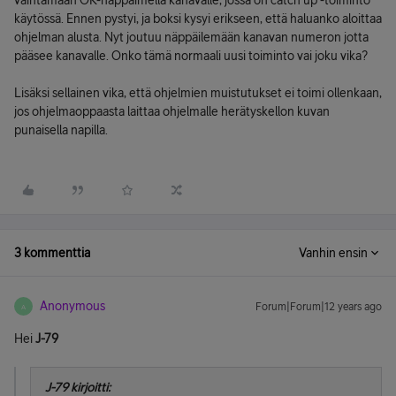
vaihtamaan OK-näppäimellä kanavalle, jossa on catch up -toiminto
käytössä. Ennen pystyi, ja boksi kysyi erikseen, että haluanko aloittaa
ohjelman alusta. Nyt joutuu näppäilemään kanavan numeron jotta
pääsee kanavalle. Onko tämä normaali uusi toiminto vai joku vika?
Lisäksi sellainen vika, että ohjelmien muistutukset ei toimi ollenkaan,
jos ohjelmaoppaasta laittaa ohjelmalle herätyskellon kuvan
punaisella napilla.
3 kommenttia
Vanhin ensin
Anonymous
Forum|Forum|12 years ago
A
Hei
J-79
J-79 kirjoitti: